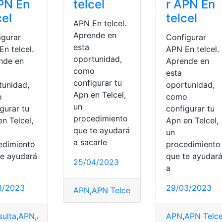
PN En
telcel
r APN En
cel
telcel
APN En telcel.
Aprende en
igurar
Configurar
esta
n telcel.
APN En telcel.
oportunidad,
nde en
Aprende en
como
esta
configurar tu
tunidad,
oportunidad,
Apn en Telcel,
o
como
un
gurar tu
configurar tu
procedimiento
n Telcel,
Apn en Telcel,
que te ayudará
un
a sacarle
edimiento
procedimiento
te ayudará
que te ayudar
25/04/2023
a
8/2023
29/03/2023
APN
,
APN Telcel
,
Configuración
,
Configu
ulta
,
APN
,
APN Telcel
,
Configurar APN
,
Telcel
APN
,
APN Telce