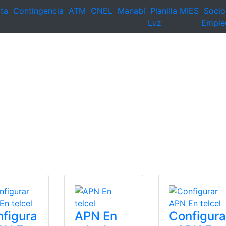
ta
Contingencia
ATM
CNEL
Manabí
Planilla
MIES
Socio
Luz
Emple
figura
APN En
Configura