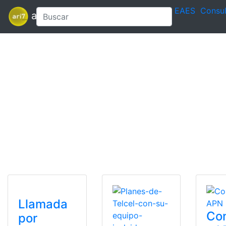
EAES
Consul
ari7
Llamada
Con
por