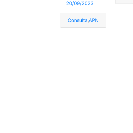
20/09/2023
Consulta
,
APN Telcel
,
Telcel