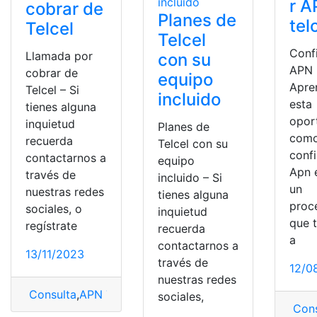
r A
cobrar de
Planes de
tel
Telcel
Telcel
Conf
Llamada por
con su
APN E
cobrar de
equipo
Apre
Telcel – Si
incluido
esta
tienes alguna
opor
inquietud
Planes de
com
recuerda
Telcel con su
confi
contactarnos a
equipo
Apn e
través de
incluido – Si
un
nuestras redes
tienes alguna
proc
sociales, o
inquietud
que 
regístrate
recuerda
a
contactarnos a
13/11/2023
través de
12/0
nuestras redes
Consulta
,
APN Telcel
,
Telcel
sociales,
Cons