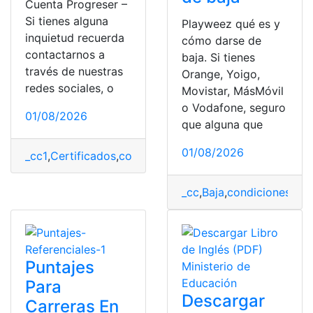
Cuenta Progreser –
Si tienes alguna
Playweez qué es y
inquietud recuerda
cómo darse de
contactarnos a
baja. Si tienes
través de nuestras
Orange, Yoigo,
redes sociales, o
Movistar, MásMóvil
o Vodafone, seguro
01/08/2026
que alguna que
01/08/2026
_cc1
,
Certificados
,
colombia
,
cuenta
,
Cuenta Banamex
,
e
_cc
,
Baja
,
condiciones
,
fac
Puntajes
Para
Descargar
Carreras En