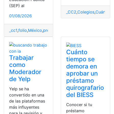
(SEP) al
_CC2
,
Colegios
,
Cuánto
,
c
01/08/2026
_cc1
,
folio
,
México
,
preinscripción
,
recuperar
,
SEP
Cuánto
Trabajar
tiempo se
como
demora en
Moderador
aprobar un
de Yelp
préstamo
quirografario
Yelp se ha
del BIESS
convertido en una
de las plataformas
Conocer si tu
más influyentes
préstamo
para la revisión y