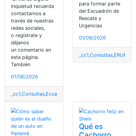
para formar parte
inquietud recuerda
del Escuadrón de
contactarnos a
Rescate y
través de nuestras
Urgencias
redes sociales,
o regístrate y
01/08/2026
déjanos
un comentario en
_cc1
,
Consultas
,
ERUM
,
ER
esta página.
También
01/08/2026
_cc1
,
Consultas
,
Ecuador
,
ESPE
,
ESPE puntajes
,
puntajes
,
Qué es
Cachorro