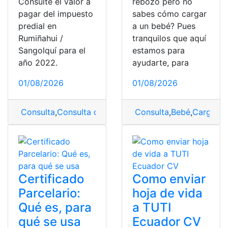
Consulte el valor a
rebozo pero no
pagar del impuesto
sabes cómo cargar
predial en
a un bebé? Pues
Rumiñahui /
tranquilos que aquí
Sangolquí para el
estamos para
año 2022.
ayudarte, para
01/08/2026
01/08/2026
Consulta
,
Consulta de impuesto predial
Consulta
,
,
Bebé
Impuesto Pred
,
Cargar
,
R
Certificado
Como enviar
Parcelario:
hoja de vida
Qué es, para
a TUTI
qué se usa
Ecuador CV