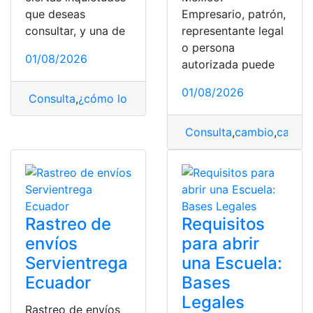
que deseas
Empresario, patrón,
consultar, y una de
representante legal
o persona
01/08/2026
autorizada puede
01/08/2026
Consulta
,
¿cómo lo hago?
,
Bancolombia
Consulta
,
cambio
,
cambio
Rastreo de
Requisitos
envíos
para abrir
Servientrega
una Escuela:
Ecuador
Bases
Legales
Rastreo de envíos