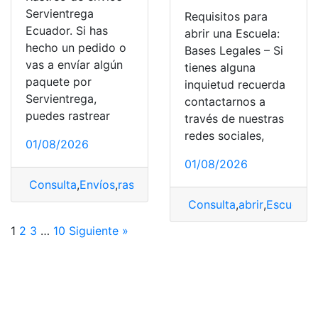
Servientrega
Requisitos para
Ecuador. Si has
abrir una Escuela:
hecho un pedido o
Bases Legales – Si
vas a envíar algún
tienes alguna
paquete por
inquietud recuerda
Servientrega,
contactarnos a
puedes rastrear
través de nuestras
redes sociales,
01/08/2026
01/08/2026
Consulta
,
Envíos
,
rastreo
,
Servientrega
Consulta
,
abrir
,
Escuela
,
R
1
2
3
…
10
Siguiente »