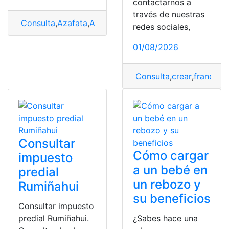
contactarnos a
través de nuestras
Consulta
,
Azafata
,
Azafata en Ecuador
,
sueldo
redes sociales,
01/08/2026
Consulta
,
crear
,
franquici
Consultar
Cómo cargar
impuesto
a un bebé en
predial
un rebozo y
Rumiñahui
su beneficios
Consultar impuesto
predial Rumiñahui.
¿Sabes hace una