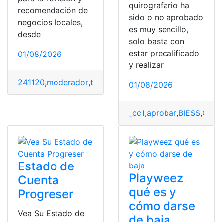
quirografario ha
recomendación de
sido o no aprobado
negocios locales,
es muy sencillo,
desde
solo basta con
estar precalificado
01/08/2026
y realizar
241120
,
moderador
,
trabajar
,
Yelp
01/08/2026
_cc1
,
aprobar
,
BIESS
,
Cuán
Estado de
Playweez
Cuenta
qué es y
Progreser
cómo darse
Vea Su Estado de
de baja