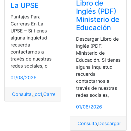
Libro de
La UPSE
Inglés (PDF)
Puntajes Para
Ministerio de
Carreras En La
Educación
UPSE – Si tienes
alguna inquietud
Descargar Libro de
recuerda
Inglés (PDF)
contactarnos a
Ministerio de
través de nuestras
Educación. Si tienes
redes sociales, o
alguna inquietud
recuerda
01/08/2026
contactarnos a
través de nuestras
Consulta
,
_cc1
,
Carreras UPSE
,
ingreso universidad
,
Punt
redes sociales,
01/08/2026
Consulta
,
Descargar
,
Lib