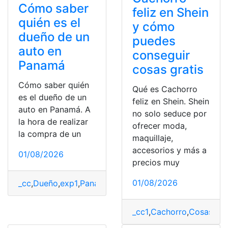
Cómo saber
feliz en Shein
quién es el
y cómo
dueño de un
puedes
auto en
conseguir
Panamá
cosas gratis
Cómo saber quién
Qué es Cachorro
es el dueño de un
feliz en Shein. Shein
auto en Panamá. A
no solo seduce por
la hora de realizar
ofrecer moda,
la compra de un
maquillaje,
accesorios y más a
01/08/2026
precios muy
01/08/2026
_cc
,
Dueño
,
exp1
,
Panamá
,
Placas
,
Propiedad
,
Vehículo
_cc1
,
Cachorro
,
Cosas
,
Fel