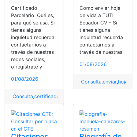
Certificado
Como enviar hoja
Parcelario: Qué es,
de vida a TUTI
para qué se usa. Si
Ecuador CV – Si
tienes alguna
tienes alguna
inquietud recuerda
inquietud recuerda
contactarnos a
contactarnos a
través de nuestras
través de nuestras
redes sociales,
01/08/2026
o regístrate y
01/08/2026
Consulta
,
enviar
,
hoja de 
Consulta
,
certificado
,
Certificado Parcelario
,
Parcelario
Citaciones
Biografía de