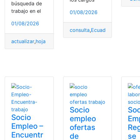
búsqueda de
trabajo en el
01/08/2026
01/08/2026
consulta
,
Ecuador
,
Ministerio d
actualizar
,
hoja de vida
,
red
,
registrar
,
Socio Empleo
Socio
Soc
Socio
empleo
Em
Empleo –
ofertas
Reg
Encuentr
de
se