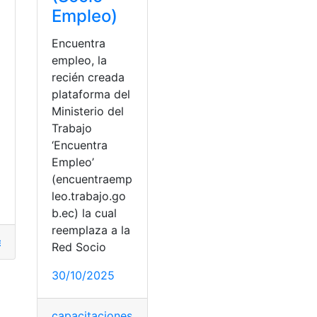
Empleo)
Encuentra
empleo, la
a
recién creada
plataforma del
Ministerio del
Trabajo
‘Encuentra
Empleo’
(encuentraemp
cio Empleo
leo.trabajo.go
red
,
Socio Empleo
,
Trabajo
b.ec) la cual
reemplaza a la
esar
,
registrar
,
socio
,
Socio Empleo
Red Socio
30/10/2025
capacitaciones
,
capacitaciones en línea
,
Ministerio