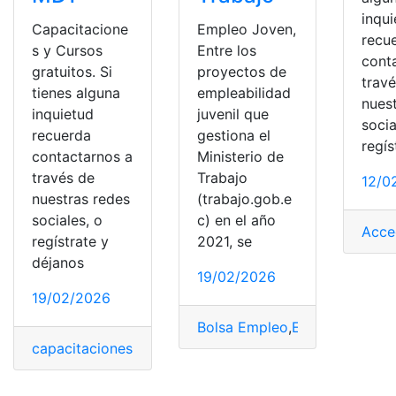
inqu
Capacitacione
Empleo Joven,
recu
s y Cursos
Entre los
cont
gratuitos. Si
proyectos de
trav
tienes alguna
empleabilidad
nues
inquietud
juvenil que
socia
recuerda
gestiona el
regís
contactarnos a
Ministerio de
través de
Trabajo
12/0
nuestras redes
(trabajo.gob.e
sociales, o
c) en el año
Acce
regístrate y
2021, se
déjanos
19/02/2026
19/02/2026
Bolsa Empleo
,
Empleo
,
Red So
capacitaciones
,
Ecuador
,
Requisitos
,
Socio Empleo