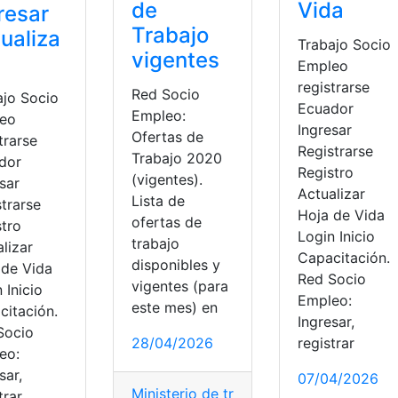
de
Vida
resar
Trabajo
ualiza
Trabajo Socio
vigentes
Empleo
registrarse
Red Socio
ajo Socio
Ecuador
Empleo:
eo
Ingresar
Ofertas de
trarse
Registrarse
Trabajo 2020
dor
Registro
(vigentes).
sar
Actualizar
Lista de
trarse
Hoja de Vida
ofertas de
stro
Login Inicio
trabajo
lizar
Capacitación.
disponibles y
 de Vida
Red Socio
vigentes (para
 Inicio
Empleo:
este mes) en
citación.
Ingresar,
Socio
28/04/2026
registrar
eo:
sar,
07/04/2026
cuador
,
Red Socio Empleo
,
Socio Empleo
Ministerio de trabajo
,
oferta de empleo
,
trar