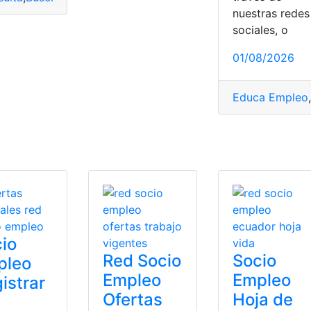
nuestras redes
sociales, o
01/08/2026
e relaciones laborales
,
Socio Empleo
,
top2
,
top3
Educa Empleo
,
io
Red Socio
Socio
pleo
Empleo
Empleo
istrar
Ofertas
Hoja de