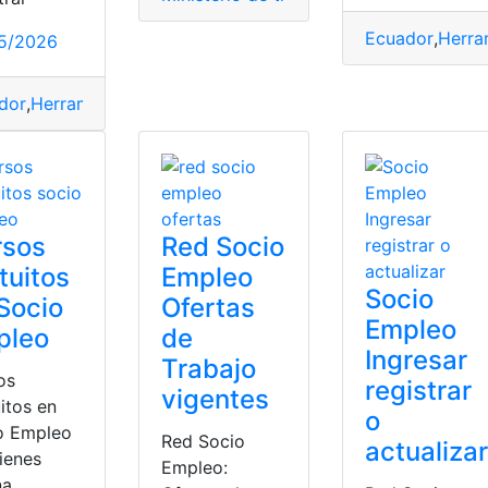
io Empleo
Ecuador
,
Herra
5/2026
dor
,
Herramientas Ecuador
,
Sistema
,
sistema de consultas
,
So
rsos
Red Socio
tuitos
Empleo
Socio
Socio
Ofertas
Empleo
pleo
de
Ingresar
Trabajo
os
registrar
vigentes
itos en
o
o Empleo
Red Socio
actualizar
tienes
Empleo:
na