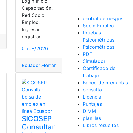
Login Inicio
Capacitación.
Red Socio
central de riesgos
Empleo:
Socio Empleo
Ingresar,
Pruebas
registrar
Psicométricas
Ministerio de Educación
,
oferta de empleo
,
Sistema Online
,
S
Psicométricas
01/08/2026
PDF
Simulador
Ecuador
,
Herramientas Ecuador
,
Sistema
,
sistema 
Certificado de
trabajo
Banco de preguntas
consulta
Licencia
Puntajes
DIMM
SICOSEP
planillas
Libros resueltos
Consultar