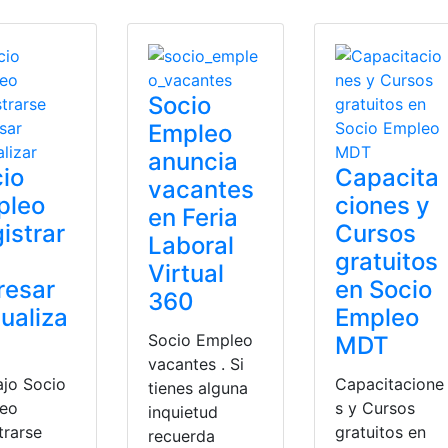
Socio
Empleo
anuncia
io
Capacita
vacantes
pleo
ciones y
en Feria
istrar
Cursos
Laboral
gratuitos
Virtual
resar
en Socio
360
ualiza
Empleo
Socio Empleo
MDT
vacantes . Si
ajo Socio
Capacitacione
tienes alguna
eo
s y Cursos
inquietud
trarse
gratuitos en
recuerda