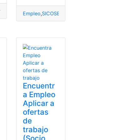
mientas
,
Ministerio de trabajo
,
socio
,
Socio Empleo
Empleo
,
SICOSEP
,
Socio Empleo
,
Trabajo
,
trabajo p
cio Empleo
Encuentr
a Empleo
Aplicar a
ofertas
de
trabajo
(Socio