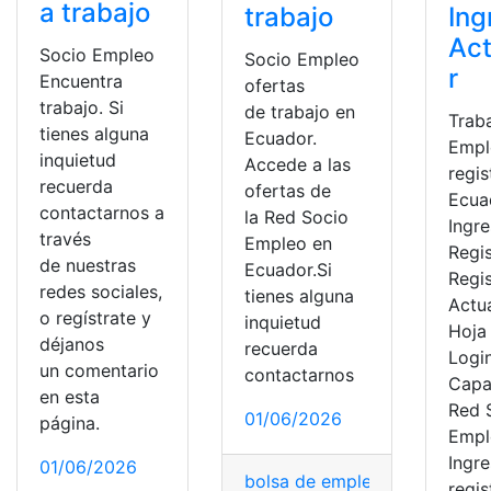
a trabajo
trabajo
Ing
Act
Socio Empleo
Socio Empleo
r
Encuentra
ofertas
trabajo. Si
de trabajo en
Trab
tienes alguna
Ecuador.
Empl
inquietud
Accede a las
regis
recuerda
ofertas de
Ecua
contactarnos a
la Red Socio
Ingre
través
Empleo en
Regis
de nuestras
Ecuador.Si
Regi
redes sociales,
tienes alguna
Actua
o regístrate y
inquietud
Hoja
déjanos
recuerda
Login
un comentario
contactarnos
Capa
en esta
Red 
01/06/2026
página.
Empl
Ingre
01/06/2026
bolsa de empleo
,
Consultas
,
E
regis