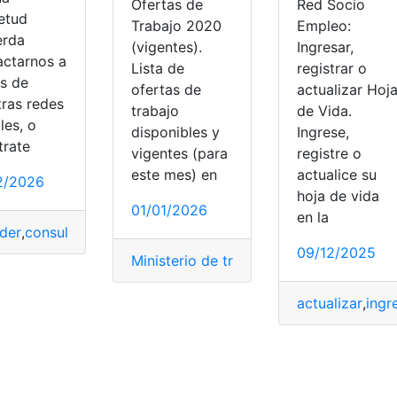
Ofertas de
Red Socio
ietud
Trabajo 2020
Empleo:
erda
(vigentes).
Ingresar,
actarnos a
Lista de
registrar o
és de
ofertas de
actualizar Hoj
tras redes
trabajo
de Vida.
les, o
disponibles y
Ingrese,
trate
vigentes (para
registre o
este mes) en
actualice su
2/2026
hoja de vida
01/01/2026
en la
der
,
consulta
,
cursos
,
cursos gratis
,
me capacito
,
red
,
socio
,
So
09/12/2025
Ministerio de trabajo
,
oferta de empleo
,
actualizar
,
ingr
cio Empleo
,
Registro
,
Socio Empleo
,
Trabajo