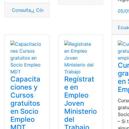
Consulta
,
¿ Cómo saber?
,
Red Socio Empleo
,
socio
,
Soc
05/0
Ecua
Cu
gra
Capacita
Regístrat
en 
ciones y
e en
Em
Cursos
Empleo
Curs
gratuitos
Joven
gratu
en Socio
Ministerio
Soci
Empleo
del
– Si 
MDT
Trabajo
algu