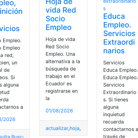
Hoja de
pleo,
vida Red
inición
Educa
Socio
Empleo.
Empleo
vicios
Servicios
Hoja de vida
o Empleo.
Extraordi
Red Socio
o Empleo
narios
Empleo. Una
a red,
alternativa a la
bien, un
Servicios
búsqueda de
al de
Educa Empleo.
trabajo en el
eos. Si
Educa Empleo.
Ecuador es
s alguna
Servicios
registrarse en
ietud
Extraordinario
la
erda
s. Si tienes
actarnos a
alguna
01/08/2026
inquietud
8/2026
recuerda
actualizar
,
hoja
,
hoja de vida
,
ingresar
,
reg
contactarnos 
través de
ulta
,
Buscar trabajo
,
Registro
,
selección
,
Socio Empleo