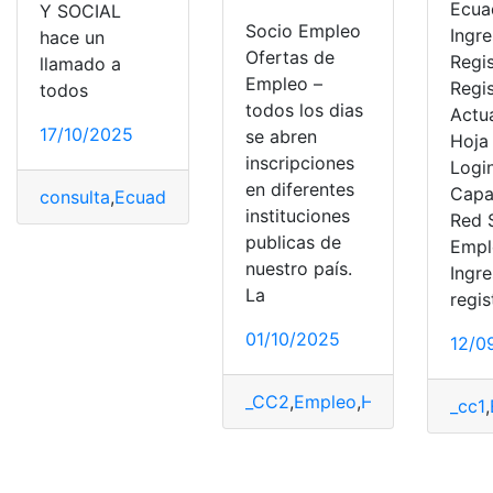
Ecua
Y SOCIAL
Socio Empleo
Ingre
hace un
Ofertas de
Regis
llamado a
Empleo –
Regi
todos
todos los dias
Actua
17/10/2025
se abren
Hoja
inscripciones
Login
en diferentes
Capa
consulta
,
Ecuador
,
mies
,
Socio Empleo
,
top2
,
top3
,
Trabaj
instituciones
Red 
publicas de
Empl
nuestro país.
Ingre
La
regis
01/10/2025
12/0
_CC2
,
Empleo
,
Herramientas E
_cc1
,