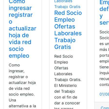
Como
Em
ingresar
def
Red Socio
registrar
y
Empleo
o
ser
Ofertas
actualizar
Soci
Laborales
hoja de
Soci
Trabajo
vida red
es un
Gratis
socio
más 
empleo
port
Red Socio
empl
Empleo
Como
tiene
Ofertas
ingresar,
inqu
Laborales
registrar o
recu
Trabajo Gratis.
actualizar hoja
cont
El Ministerio
de vida red
del Trabajo
socio empleo.
01/0
con el fin de
Una
dar a conocer
alternativa a la
Cons
los cargos