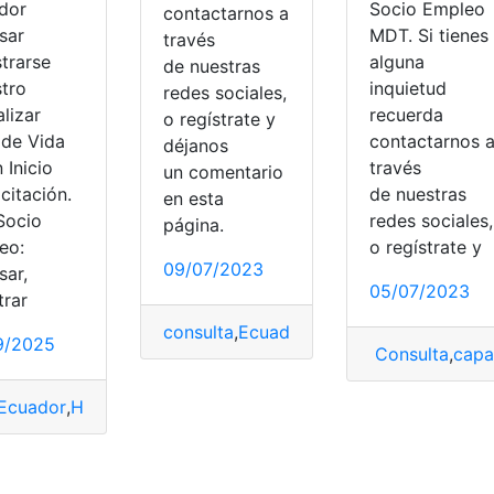
dor
Socio Empleo
contactarnos a
sar
MDT. Si tienes
través
trarse
alguna
de nuestras
stro
inquietud
redes sociales,
lizar
recuerda
o regístrate y
 de Vida
contactarnos 
déjanos
 Inicio
través
un comentario
citación.
de nuestras
o
en esta
Socio
redes sociales,
página.
eo:
o regístrate y
09/07/2023
sar,
05/07/2023
trar
consulta
,
Ecuador
,
Red Socio Empleo
,
So
9/2025
Consulta
,
capa
cuador
,
ofertas de empleo
,
postular
,
Socio Empleo
,
Trabajo
,
v
Ecuador
,
Herramientas Ecuador
,
Socio Empleo
,
top1
,
top2
,
to