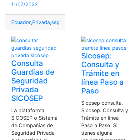
11/07/2022
Ecuador
,
Privada
,
seguridad
,
SICOSEP
,
Trabajo
Sicosep:
Consulta
Consulta y
Guardias de
Trámite en
Seguridad
línea Paso a
Privada
Paso
SICOSEP
Sicosep consulta.
La plataforma
Sicosep: Consulta y
SICOSEP o Sistema
Trámite en línea
de Compañías de
Paso a Paso. Si
Seguridad Privada
tienes alguna