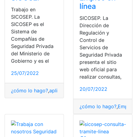
línea
Trabajo en
SICOSEP. La
SICOSEP. La
SICOSEP es el
Dirección de
Sistema de
Regulación y
Compañías de
Control de
Seguridad Privada
Servicios de
del Ministerio de
Seguridad Privada
Gobierno y es el
presenta el sitio
web oficial para
25/07/2022
realizar consultas,
20/07/2022
¿cómo lo hago?
,
aplicar
,
Ecuador
,
Empleo
,
SICOSEP
¿cómo lo hago?
,
Empleo
,