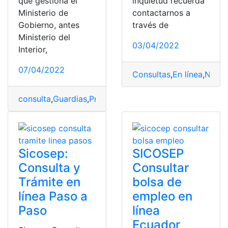
que gestiona el
inquietud recuerda
Ministerio de
contactarnos a
Gobierno, antes
través de
Ministerio del
03/04/2022
Interior,
07/04/2022
Consultas
,
En línea
,
Notic
consulta
,
Guardias
,
Privada
,
seguridad
,
SICOSEP
Sicosep:
SICOSEP
Consulta y
Consultar
Trámite en
bolsa de
línea Paso a
empleo en
Paso
línea
Ecuador