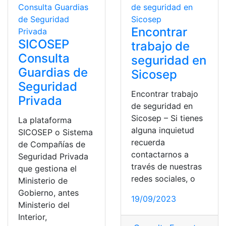
Encontrar
SICOSEP
trabajo de
Consulta
seguridad en
Guardias de
Sicosep
Seguridad
Encontrar trabajo
Privada
de seguridad en
Sicosep – Si tienes
La plataforma
alguna inquietud
SICOSEP o Sistema
recuerda
de Compañías de
contactarnos a
Seguridad Privada
través de nuestras
que gestiona el
redes sociales, o
Ministerio de
Gobierno, antes
19/09/2023
Ministerio del
Interior,