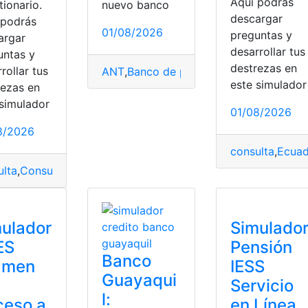
Aquí podrás
ionario.
nuevo banco
descargar
 podrás
01/08/2026
preguntas y
argar
ir
,
Simulador
desarrollar tus
untas y
equisitos
,
Servicio en linea
,
Simulador de crédito
destrezas en
rollar tus
ANT
,
Banco de preguntas
,
Conducir
,
Herr
este simulador
rezas en
 simulador
01/08/2026
8/2026
consulta
,
Ecuad
ulta
,
Consulta Online
,
Ecuador
,
Educación
,
Herramientas
ulador
Simulado
ES
Pensión
Banco
amen
IESS
Guayaqui
Servicio
l:
ceso a
en Línea