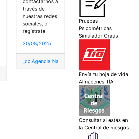
contactarnos a
través de
nuestras redes
sociales, o
regístrate
20/08/2025
_cc
,
Agencia Nacional de Tránsito
,
ANT
,
consulta
,
E
Ecuador
,
Prueba
,
psicológicas
,
Psicométricas
,
Trabajo
,
vocació
Psicométricas
,
Psicométricas
,
Simulador
,
Trabajo
,
vocación