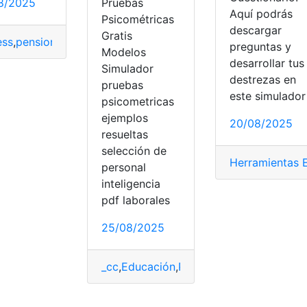
8/2025
Pruebas
Aquí podrás
Psicométricas
descargar
Gratis
ess
,
pensiones
,
Servicio en línea
,
Simulador
preguntas y
Modelos
desarrollar tus
Simulador
mientas Ecuador
,
iess
,
top1
,
top2
destrezas en
pruebas
este simulador
psicometricas
ejemplos
20/08/2025
resueltas
selección de
Herramientas 
personal
inteligencia
pdf laborales
abajo
25/08/2025
_cc
,
Educación
,
Prueba
,
pruebas
,
Pruebas 