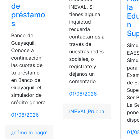
de
la
INEVAL. Si
préstamo
tienes alguna
Ed
inquietud
s
n
recuerda
Sup
Banco de
contactarnos a
Guayaquil.
través de
Simu
Conoce a
nuestras redes
EAES
continuación
sociales, o
Simu
las cuotas de
regístrate y
para 
tu préstamo
déjanos un
Exam
en Banco de
comentario
de E
Guayaquil, el
Supe
01/08/2026
simulador de
Ser B
crédito genera
La S
INEVAL
,
Pruebas Académicas
,
pone
01/08/2026
disp
01/0
¿cómo lo hago?
,
Banco de Guayaquil
,
pasos a seguir
,
Si