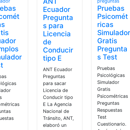
ANT
uebas
Pruebas
Ecuador
icomét
Psicomét
Pregunta
as
ricas
s para
tis
Simulado
Licencia
uador
Gratis
de
mplos
Pregunta
Conducir
ulador
s Test
tipo E
t
Pruebas
ANT Ecuador
Psicológicas
bas
Preguntas
Simulador
ológicas
para sacar
Gratis
lador
Licencia de
Psicométricas
s
Conducir tipo
Preguntas
ométricas
E La Agencia
Respuestas
untas
Nacional de
Test
uestas
Tránsito, ANT,
Cuestionario.
elaboró un