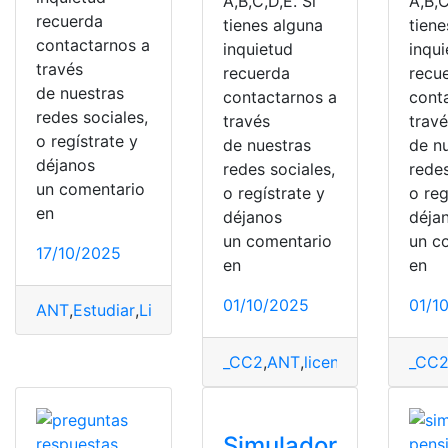
A,B,C,D,E. Si
A,B,C
recuerda
tienes alguna
tiene
contactarnos a
inquietud
inqu
través
recuerda
recu
de nuestras
contactarnos a
cont
redes sociales,
través
trav
o regístrate y
de nuestras
de n
déjanos
redes sociales,
redes
un comentario
o regístrate y
o reg
en
déjanos
déja
un comentario
un c
17/10/2025
en
en
01/10/2025
01/1
ANT
,
Estudiar
,
Licencia Tipo B
,
Simulacro
,
Simulador
_CC2
,
ANT
,
licencias
,
Pregunta
_CC
Simulador