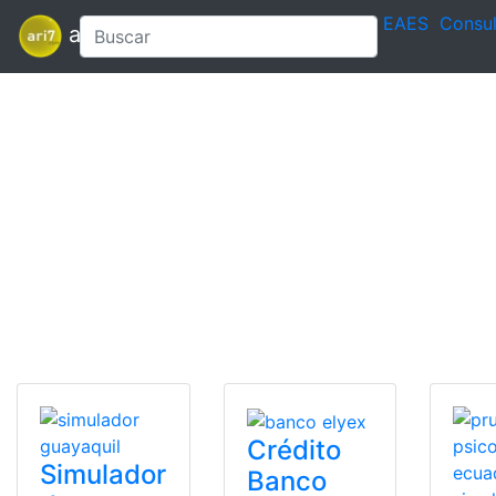
EAES
Consul
ari7
Crédito
Simulador
Banco