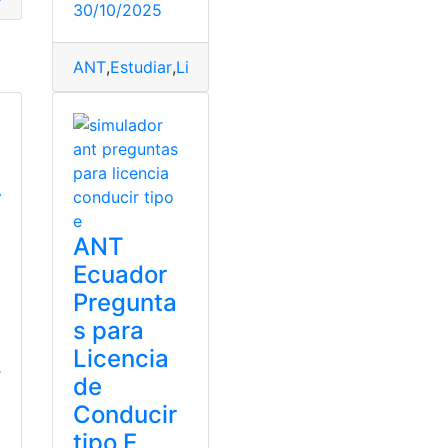
30/10/2025
ine
,
Crédito
,
Simulador
Superior
,
Senescyt
,
top2
ANT
,
Estudiar
,
Licencia
,
Licencia Tipo B
,
Simulacro
,
r
ANT
Ecuador
Pregunta
s para
Licencia
T
de
Conducir
tipo E