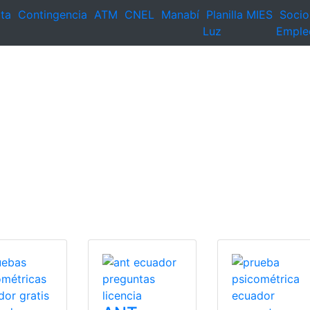
ta
Contingencia
ATM
CNEL
Manabí
Planilla
MIES
Socio
Luz
Emple