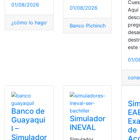
Cuest
01/08/2026
01/08/2026
Aquí
desc
¿cómo lo hago?
,
Banco Guayaquil
,
Crédito
,
pasos a segu
preg
Banco Pichincha
,
Prestamos
,
R
desar
dest
este
01/0
cons
Sim
Banco de
EA
Simulador
Guayaqui
Ex
INEVAL
l –
de
Simulador
Ac
Simulador