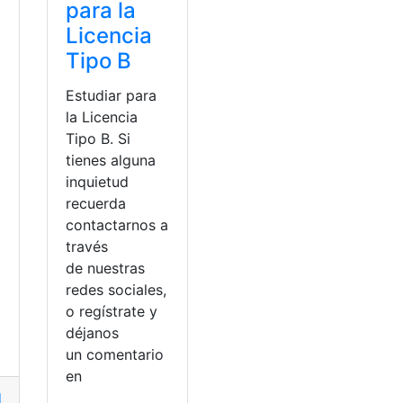
para la
Licencia
Tipo B
Estudiar para
la Licencia
Tipo B. Si
tienes alguna
inquietud
recuerda
contactarnos a
través
de nuestras
redes sociales,
o regístrate y
déjanos
un comentario
en
or
,
Herramientas Ecuador
,
iess