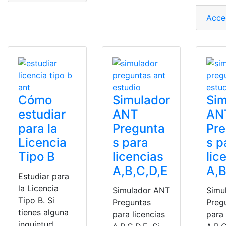
Acce
Cómo
Simulador
Sim
estudiar
ANT
AN
para la
Pregunta
Pr
Licencia
s para
s p
Tipo B
licencias
lic
A,B,C,D,E
A,B
Estudiar para
la Licencia
Simulador ANT
Simu
Tipo B. Si
Preguntas
Preg
tienes alguna
para licencias
para 
inquietud