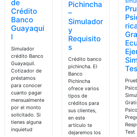
de
Pichincha
Pr
Crédito
–
Ps
Banco
Simulador
ric
Guayaqui
y
Gra
l
Requisito
Ec
s
Simulador
Eje
crédito Banco
Sim
Crédito banco
Guayaquil.
pichincha. El
Tes
Cotizador de
Banco
préstamos
Prue
Pichincha
para conocer
Psic
ofrece varios
cuanto pagar
Simu
tipos de
mensualmente
Grati
créditos para
por el monto
Psic
sus clientes,
solicitado. Si
Preg
en este
tienes alguna
Resp
artículo te
inquietud
Test
dejaremos los