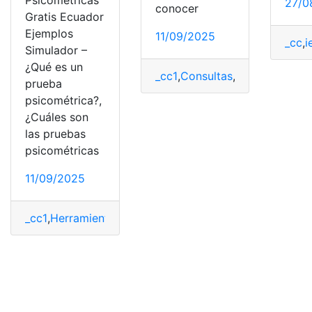
Psicométricas
27/0
conocer
Gratis Ecuador
Ejemplos
11/09/2025
_cc
,
i
Simulador –
¿Qué es un
_cc1
,
Consultas
,
Ecuador
,
Herra
prueba
psicométrica?,
¿Cuáles son
las pruebas
psicométricas
11/09/2025
_cc1
,
Herramientas Ecuador
,
Prueba
,
psicosométricas
,
Tr