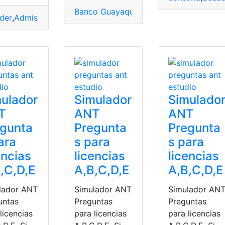
Banco Guayaquil
,
consulta
,
Consulta Onl
der
,
Admisión
,
consulta
,
EAES
,
Ecuador
,
Educación
,
Educación 
ulador
Simulador
Simulado
T
ANT
ANT
egunta
Pregunta
Pregunta
ara
s para
s para
encias
licencias
licencias
,C,D,E
A,B,C,D,E
A,B,C,D,E
lador ANT
Simulador ANT
Simulador AN
untas
Preguntas
Preguntas
licencias
para licencias
para licencias