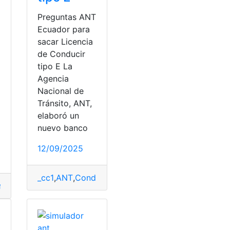
Preguntas ANT
Ecuador para
sacar Licencia
a
de Conducir
tipo E La
Agencia
Nacional de
Tránsito, ANT,
elaboró un
o
nuevo banco
12/09/2025
_cc1
,
ANT
,
Conducir
,
Herramientas Ecuador
,
Licenci
r
ncias
,
Preguntas
,
Simulador