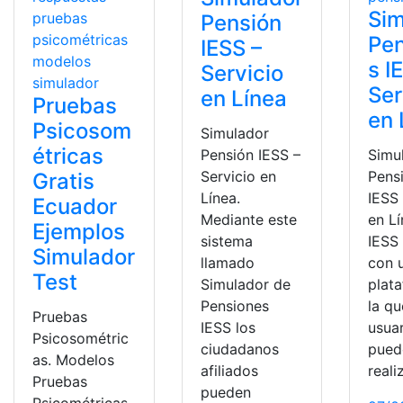
Sim
Pensión
Pe
IESS –
s I
Servicio
Ser
en Línea
Pruebas
en 
Psicosom
Simulador
étricas
Pensión IESS –
Simu
Servicio en
Pens
Gratis
Línea.
IESS 
Ecuador
Mediante este
en Lí
Ejemplos
sistema
IESS
Simulador
llamado
con 
Test
Simulador de
plat
Pensiones
la qu
Pruebas
IESS los
usua
Psicosométric
ciudadanos
pued
as. Modelos
afiliados
reali
Pruebas
pueden