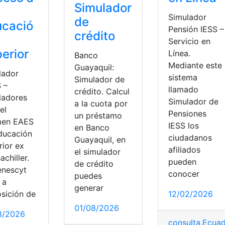
Simulador
Simulador
de
ucació
Pensión IESS –
crédito
Servicio en
erior
Línea.
Banco
Mediante este
Guayaquil:
lador
sistema
Simulador de
 –
llamado
crédito. Calcul
ladores
Simulador de
a la cuota por
el
Pensiones
un préstamo
en EAES
IESS los
en Banco
ducación
ciudadanos
Guayaquil, en
rior ex
afiliados
el simulador
achiller.
pueden
de crédito
enescyt
conocer
puedes
Simulador
 a
generar
osición de
12/02/2026
01/08/2026
8/2026
mulador
consulta
,
Ecuad