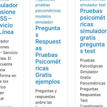
ulador
Pruebas
nsione
psicomét
ESS –
ricas
vicio
Pregunta
simulador
Línea
s
gratis
Respuest
lador
pregunta
iones
as
s test
– Servicio
Pruebas
nea. El
Pruebas
Psicomét
 cuenta
Psicológicas
ricas
una
Simulador
Gratis
aforma en
Gratis
ejemplos
e los
Psicométricas
rios
Preguntas
Preguntas y
en
Respuestas
respuestas
zar
Test
sobre las
Cuestionario.