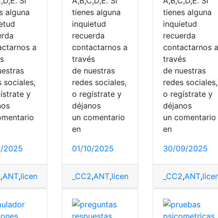
,D,E. Si
A,B,C,D,E. Si
A,B,C,D,E. Si
s alguna
tienes alguna
tienes alguna
ietud
inquietud
inquietud
erda
recuerda
recuerda
actarnos a
contactarnos a
contactarnos 
és
través
través
uestras
de nuestras
de nuestras
 sociales,
redes sociales,
redes sociales,
ístrate y
o regístrate y
o regístrate y
nos
déjanos
déjanos
omentario
un comentario
un comentari
en
en
0/2025
01/10/2025
30/09/2025
s
2
,
,
Simulador
ANT
,
licencias
,
Preguntas
_CC2
,
,
Simulador
ANT
,
licencias
,
Preguntas
_CC2
,
,
Simulado
ANT
,
lice