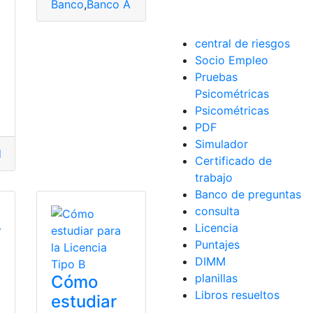
Banco
,
Banco Azteca
,
Banco Bicentenario
,
Banco Bo
central de riesgos
Socio Empleo
amientas Ecuador
,
Licencia
,
licencia de conducir
,
Simulador
Pruebas
Psicométricas
Psicométricas
PDF
Simulador
or
,
Educación
,
Herramientas
,
Preguntas
Certificado de
trabajo
Banco de preguntas
consulta
Licencia
r
Puntajes
DIMM
planillas
Cómo
Libros resueltos
estudiar