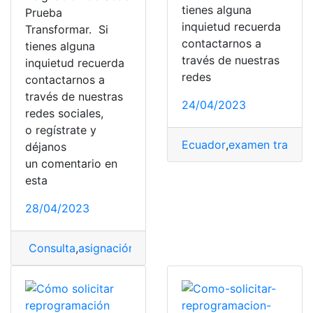
tienes alguna
Prueba
inquietud recuerda
Transformar. Si
contactarnos a
tienes alguna
través de nuestras
inquietud recuerda
redes
contactarnos a
través de nuestras
24/04/2023
redes sociales,
o regístrate y
Ecuador
,
examen transfo
déjanos
un comentario en
esta
28/04/2023
Consulta
,
asignación
,
Fecha
,
fecha y hora
,
Sede
,
test
,
tes