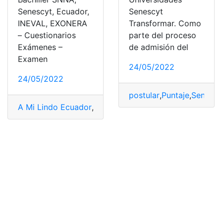
Senescyt, Ecuador,
Senescyt
INEVAL, EXONERA
Transformar. Como
– Cuestionarios
parte del proceso
Exámenes –
de admisión del
Examen
24/05/2022
24/05/2022
postular
,
Puntaje
,
Senescy
A Mi Lindo Ecuador
,
Banco de preguntas
,
Consultas
,
Con