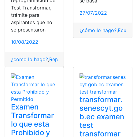
reprogramación del
se basa
Test Transformar,
27/07/2022
trámite para
aspirantes que no
se presentaron
¿cómo lo hago?
,
Ecuador
10/08/2022
¿cómo lo hago?
,
Reprogramación
,
Senescyt
,
solicitar
,
te
transformar.
Examen
senescyt.go
Transformar
b.ec examen
lo que esta
test
Prohibido y
transformar