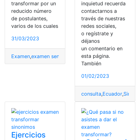
transformar por un
inquietud recuerda
reducido número
contactarnos a
de postulantes,
través de nuestras
varios de los cuales
redes sociales,
o regístrate y
31/03/2023
déjanos
un comentario en
esta página.
Examen
,
examen senecyt
,
Preguntas
,
Preguntas filtrada
También
01/02/2023
consulta
,
Ecuador
,
Simula
Ejercicios