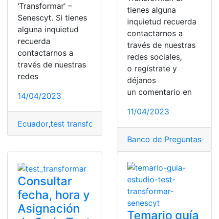
‘Transformar’ –
tienes alguna
Senescyt. Si tienes
inquietud recuerda
alguna inquietud
contactarnos a
recuerda
través de nuestras
contactarnos a
redes sociales,
través de nuestras
o regístrate y
redes
déjanos
un comentario en
14/04/2023
11/04/2023
Ecuador
,
test transformar
,
Test Transformar INEVAL
,
Tr
Banco de Preguntas Tes
Consultar
fecha, hora y
Asignación
Temario guía