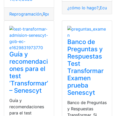
¿cómo lo hago?
,
Ecuador
Reprogramación
,
Rprogramación test transformar
,
solic
Banco de
Preguntas y
Guía y
Respuestas
recomendaci
Test
ones para el
Transformar
test
Examen
‘Transformar’
prueba
– Senescyt
Senescyt
Guía y
Banco de Preguntas
recomendaciones
y Respuestas
para el test
Transformar. Si