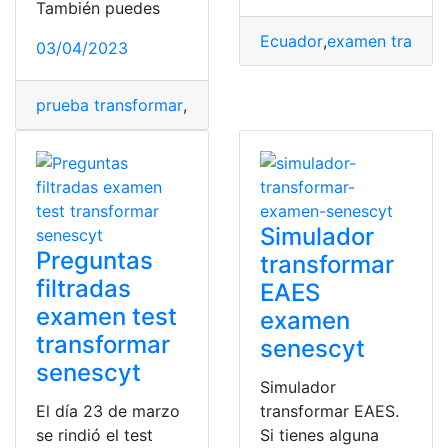
También puedes
Ecuador
,
examen transfo
03/04/2023
prueba transformar
,
Resuelto test transformar
,
Simulad
Simulador
Preguntas
transformar
filtradas
EAES
examen test
examen
transformar
senescyt
senescyt
Simulador
El día 23 de marzo
transformar EAES.
se rindió el test
Si tienes alguna