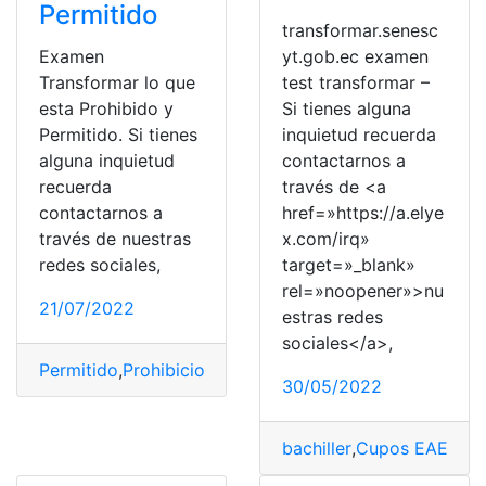
Permitido
transformar.senesc
Examen
yt.gob.ec examen
Transformar lo que
test transformar –
esta Prohibido y
Si tienes alguna
Permitido. Si tienes
inquietud recuerda
alguna inquietud
contactarnos a
recuerda
través de <a
contactarnos a
href=»https://a.elye
través de nuestras
x.com/irq»
redes sociales,
target=»_blank»
rel=»noopener»>nu
21/07/2022
estras redes
sociales</a>,
Permitido
,
Prohibiciones
,
senecyt
,
test transformar
30/05/2022
bachiller
,
Cupos EAES
,
Ex