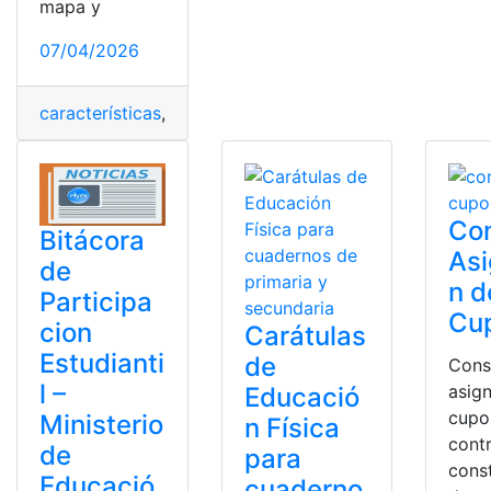
mapa y
07/04/2026
características
,
Ecuador
,
mapa
,
nombres
,
ríos
Con
Bitácora
Asi
de
n d
Participa
Cu
cion
Carátulas
Estudianti
de
Cons
l –
asig
Educació
cupo
Ministerio
n Física
contr
de
para
cons
Educació
cuaderno