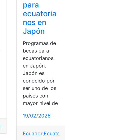
para
ecuatoria
nos en
Japón
Programas de
s
becas para
ecuatorianos
en Japón.
Japón es
conocido por
ser uno de los
países con
mayor nivel de
19/02/2026
s
mo saber?
,
carros
,
Ecuador
,
Marcas
Ecuador
,
Ecuatorianas
,
Instituciones
,
Japón
,
progra