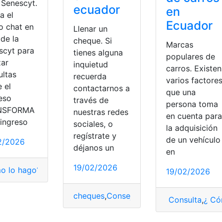
 Senescyt.
ecuador
en
za el
Ecuador
o chat en
Llenar un
 de la
cheque. Si
Marcas
scyt para
tienes alguna
populares de
zar
inquietud
carros. Existen
ultas
recuerda
varios factore
 el
contactarnos a
que una
eso
través de
persona toma
NSFORMA
nuestras redes
en cuenta para
 ingreso
sociales, o
la adquisición
regístrate y
de un vehículo
2/2026
déjanos un
en
19/02/2026
o lo hago?
,
Chat
,
Ecuador
,
EDUCACION
,
Transformar
19/02/2026
cheques
,
Consejos
,
Ecuador
,
llenar
,
parte
ess
,
prestaciones
Consulta
,
¿ Có