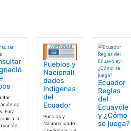
sultar
Pueblos y
gnació
Nacionali
e
dades
Ecuador
pos
Indígenas
Reglas
del
ultar
del
Ecuador
nación de
Ecuavóle
s. Para
y ¿Cómo
Pueblos y
ibuir a la
se juega?
Nacionalidade
trucción
s Indígenas del