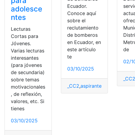
para
Ecuador.
servi
adolesce
Conoce aquí
actu
ntes
sobre el
ofrec
reclutamiento
Muni
Lecturas
de bomberos
Distr
Cortas para
en Ecuador, en
Metr
Jóvenes.
este artículo
de
Varias lecturas
te
interesantes
02/1
(para jóvenes
03/10/2025
de secundaria)
_CC
sobre temas
_CC2
,
aspirantes
,
Bomberos
,
Ec
motivacionales
, de reflexión,
valores, etc. Si
tienes
03/10/2025