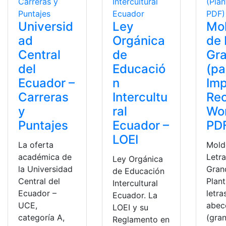
Universid
Ley
Mo
ad
Orgánica
de 
Central
de
Gr
del
Educació
(pa
Ecuador –
n
Imp
Carreras
Intercultu
Rec
y
ral
Wo
Puntajes
Ecuador –
PD
LOEI
La oferta
Mold
académica de
Letr
Ley Orgánica
la Universidad
Gran
de Educación
Central del
Plant
Intercultural
Ecuador –
letra
Ecuador. La
UCE,
abec
LOEI y su
categoría A,
(gra
Reglamento en