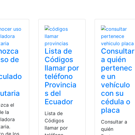
Educación Física
,
Herramientas Ecuador
,
top2
nozca
Lista de
Consultar
uso de
Códigos
a quién
llamar por
pertenec
culado
teléfono
e un
Provincia
vehículo
butaria
s del
con su
Ecuador
cédula o
zca el
placa
e la
Lista de
uladora
Códigos
Consultar a
taria.
llamar por
quién
ro de los