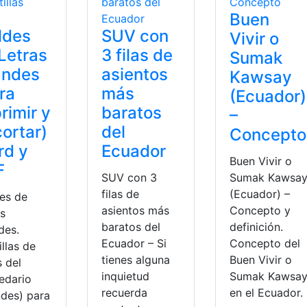
Buen
ldes
SUV con
Vivir o
Letras
3 filas de
Sumak
andes
asientos
Kawsay
ra
más
(Ecuador)
rimir y
baratos
–
ortar)
del
Concepto
rd y
Ecuador
Buen Vivir o
F
SUV con 3
Sumak Kawsa
filas de
(Ecuador) –
es de
asientos más
Concepto y
as
baratos del
definición.
des.
Ecuador – Si
Concepto del
illas de
tienes alguna
Buen Vivir o
s del
inquietud
Sumak Kawsa
edario
recuerda
en el Ecuador.
ndes) para