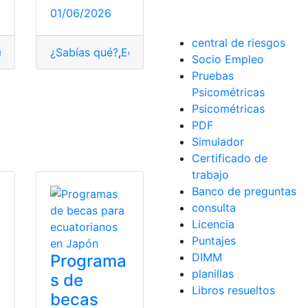
01/06/2026
central de riesgos
Sumak Kawsay
¿Sabías qué?
,
concepto
,
,
Ecuador
Ecuador
,
,
Gobierno
Encontrar
,
información
,
per
Socio Empleo
Pruebas
os
,
Ecuador
,
Filas
,
SUV
Psicométricas
a Universidad
,
Universidad
,
Universidad Central del Ecuador
Psicométricas
PDF
Simulador
s
Certificado de
trabajo
Banco de preguntas
consulta
Licencia
Puntajes
DIMM
Programa
planillas
s de
s
Libros resueltos
becas