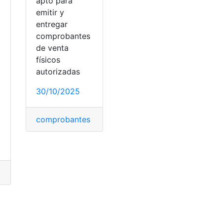
apto para
emitir y
entregar
comprobantes
de venta
físicos
autorizadas
30/10/2025
 consulta
,
Ministerio de Educación
comprobantes de venta
,
Ecuador
,
facturación
,
tran
onalidades
,
pueblos
dor
,
ecuavoley
,
jugar
,
Reglas