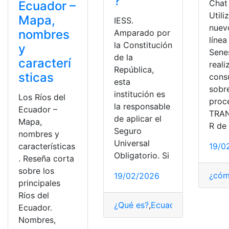
?
Chat
Ecuador –
Utili
Mapa,
IESS.
nuev
nombres
Amparado por
línea
la Constitución
y
Sene
de la
caracterí
reali
República,
sticas
cons
esta
sobre
institución es
Los Ríos del
proc
la responsable
Ecuador –
TRA
de aplicar el
Mapa,
R de
Seguro
nombres y
Universal
características
19/0
Obligatorio. Si
. Reseña corta
sobre los
¿cóm
19/02/2026
principales
Ríos del
¿Qué es?
,
Ecuador
,
funciones
,
i
Ecuador.
Nombres,