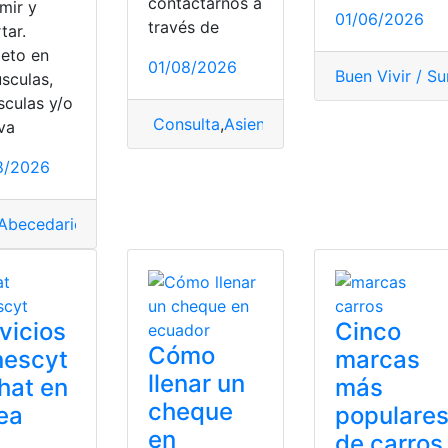
contactarnos a
mir y
01/06/2026
través de
tar.
beto en
01/08/2026
Buen Vivir / 
sculas,
sculas y/o
Consulta
,
Asientos
,
autos baratos
,
barat
va
dor
,
puntajes
,
Puntajes carreras
,
Puntajes Para Carreras En L
8/2026
 Educación Intercultural Ecuador
,
reglamentos
Abecedario
,
Consultas
,
Ecuador
,
Herramientas Ecuador
,
Letra
vicios
Cinco
Cómo
nescyt
marcas
llenar un
hat en
más
cheque
ea
populare
en
de carros