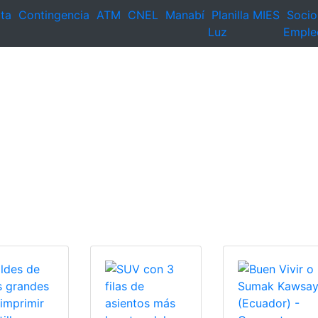
ta
Contingencia
ATM
CNEL
Manabí
Planilla
MIES
Socio
Luz
Emple