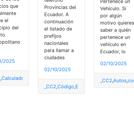
teléfono
Pertenece un
cios que
Provincias del
Vehículo. Si
almente
Ecuador. A
por algún
e el
continuación
motivo quieres
cipio del
el listado de
saber a quién
ito
prefijos
pertenece un
opolitano
nacionales
vehículo en
para llamar a
Ecuador, lo
ciudades
0/2025
02/10/2025
02/10/2025
2
,
Calculadora tributaria
,
cálculos
,
Consultas
,
Ecuador
,
Herrami
_CC2
,
Autos
,
co
uador
,
ingresar
,
Reclutamiento
_CC2
,
Código
,
Ecuador
,
Listado
,
llamadas