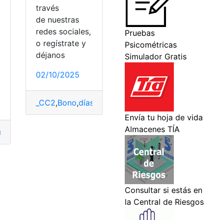
través
de nuestras
redes sociales,
o regístrate y
déjanos
02/10/2025
_CC2
,
Bono
,
días
,
Ecuador
,
mies
,
nuevo
entas Ecuador
,
top2
nsulta
,
Ecuador
,
Herramientas Ecuador
,
Propiedad
,
Propietari
,
provincias