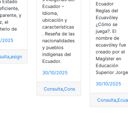
n Estado
Ecuador
Ecuador –
ficiente,
Reglas del
Idioma,
parente, y
Ecuavóley
ubicación y
z, el
¿Cómo se
características
terio de
juega?. El
. Reseña de las
nombre de
2/2025
nacionalidades
ecuavóley fue
y pueblos
creado por el
indígenas del
ulta
,
asignación de cupos
,
Ecuador
,
Estudiantes
,
métodos de
Magíster en
Ecuador.
Educación
Superior Jorge
30/10/2025
30/10/2025
Consulta
,
Consulta Online
,
Ecuador
,
naci
Consulta
,
Ecua
r
,
Formato
,
mineduc