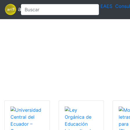
EAES
Consul
ari7