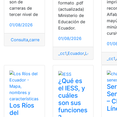
son de
impri
formato .pdf
carreras de
recor
(actualizada)
tercer nivel de
Alfa
Ministerio de
mayú
Educación de
01/08/2026
minú
Ecuador.
cursi
01/08/2026
Consulta
,
carreras
,
Consultar Carreras y Puntajes
,
Ecua
01/0
_cc1
,
Ecuador
,
Ley Orgánica de
_cc1
,
¿Qué es
Ser
el IESS, y
Se
cuáles
– C
son sus
Los Ríos
Lín
funciones
del