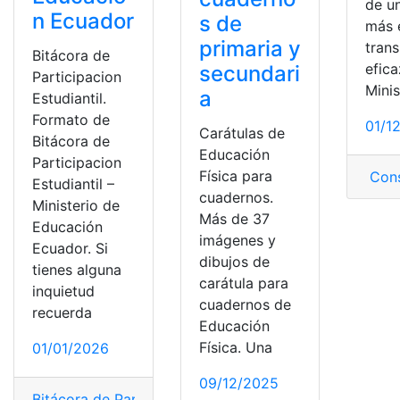
de u
n Ecuador
s de
más e
primaria y
trans
Bitácora de
efica
secundari
Participacion
Minis
a
Estudiantil.
Formato de
01/1
Carátulas de
Bitácora de
Educación
Participacion
Física para
Cons
Estudiantil –
cuadernos.
Ministerio de
Más de 37
Educación
imágenes y
Ecuador. Si
dibujos de
tienes alguna
carátula para
inquietud
cuadernos de
recuerda
Educación
Física. Una
01/01/2026
09/12/2025
Bitácora de Participacion Estudiantil
,
Docentes
,
Ecuado