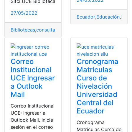
24/05/2022
Sitci UCE Biblioteca
27/05/2022
Ecuador
,
Educación
,
Herr
Bibliotecas
,
consultar
,
Herramientas Ecuador
,
Libros
,
Uni
Correo
Cronograma
Institucional
Matrículas
UCE Ingresar
Curso de
a Outlook
Nivelación
Mail
Universidad
Central del
Correo Institucional
Ecuador
UCE: Ingresar a
Outlook Mail. Inicie
Cronograma
sesión en el correo
Matrículas Curso de