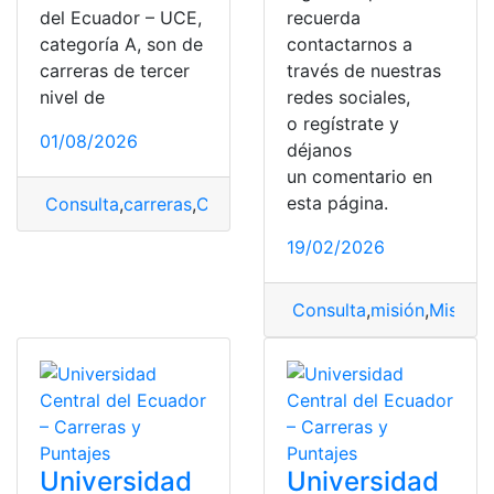
del Ecuador – UCE,
recuerda
categoría A, son de
contactarnos a
carreras de tercer
través de nuestras
nivel de
redes sociales,
o regístrate y
01/08/2026
déjanos
un comentario en
esta página.
Consulta
,
carreras
,
Consultar Carreras y Puntajes
,
Ecua
19/02/2026
Consulta
,
misión
,
Misión 
Universidad
Universidad