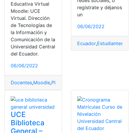
redes sociales, o
Educativa Virtual
regístrate y déjanos
Moodle: UCE
un
Virtual. Dirección
de Tecnologías de
06/06/2022
la Información y
Comunicación de la
Ecuador
,
Estudiantes
,
Not
Universidad Central
del Ecuador.
06/06/2022
Docentes
,
Moodle
,
Plataforma
,
UCE Virtual
,
Universidad
UCE
Biblioteca
General –