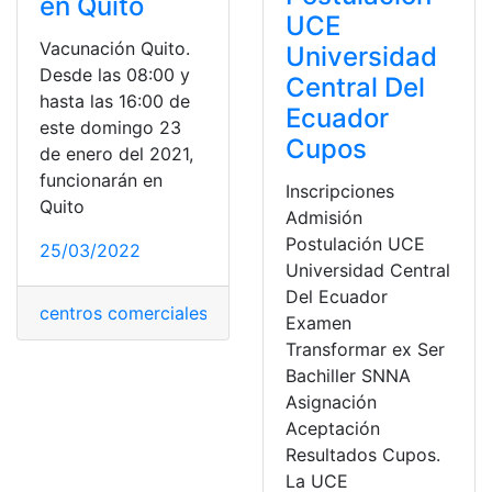
en Quito
UCE
Vacunación Quito.
Universidad
Desde las 08:00 y
Central Del
hasta las 16:00 de
Ecuador
este domingo 23
Cupos
de enero del 2021,
funcionarán en
Inscripciones
Quito
Admisión
Postulación UCE
25/03/2022
Universidad Central
Del Ecuador
centros comerciales
,
Plan de vacunación
,
Quito
,
Sur de 
Examen
Transformar ex Ser
Bachiller SNNA
Asignación
Aceptación
Resultados Cupos.
La UCE