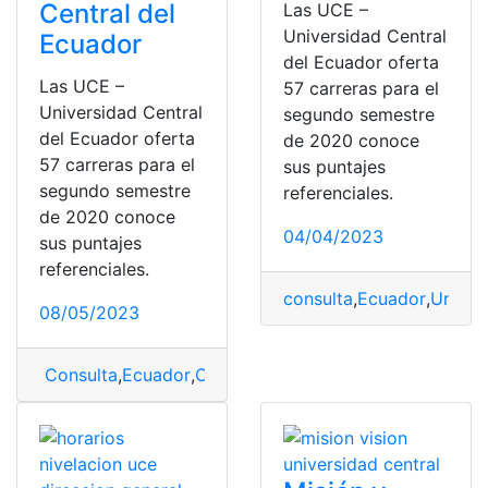
Central del
Las UCE –
Universidad Central
Ecuador
del Ecuador oferta
Las UCE –
57 carreras para el
Universidad Central
segundo semestre
del Ecuador oferta
de 2020 conoce
57 carreras para el
sus puntajes
segundo semestre
referenciales.
de 2020 conoce
04/04/2023
sus puntajes
referenciales.
consulta
,
Ecuador
,
Univer
08/05/2023
Consulta
,
Ecuador
,
Oferta
,
oferta académica
,
UCE
,
UCE 