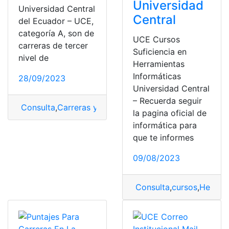
Universidad
Universidad Central
Central
del Ecuador – UCE,
categoría A, son de
UCE Cursos
carreras de tercer
Suficiencia en
nivel de
Herramientas
Informáticas
28/09/2023
Universidad Central
– Recuerda seguir
Consulta
,
Carreras y Puntajes
,
puntajes
,
Universidad Ce
la pagina oficial de
informática para
que te informes
09/08/2023
Consulta
,
cursos
,
Herrami