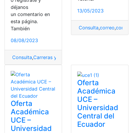
o regístrate y
déjanos
13/05/2023
un comentario en
esta página.
Consulta
,
correo
,
correo 
También
08/08/2023
Consulta
,
Carreras y Puntajes
,
puntajes
,
Puntajes Para 
Oferta
Académica
UCE –
Oferta
Universidad
Académica
Central del
UCE –
Ecuador
Universidad