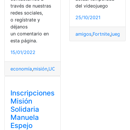
través de nuestras
del videojuego
redes sociales,
25/10/2021
o regístrate y
déjanos
un comentario en
amigos
,
Fortnite
,
juegos
,
m
esta página.
15/01/2022
economía
,
misión
,
UCE
,
Universidad
,
Universidad Centra
Inscripciones
Misión
Solidaria
Manuela
Espejo