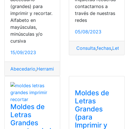
(grandes) para
contactarnos a
imprimir y recortar.
través de nuestras
Alfabeto en
redes
mayúsculas,
05/08/2023
minúsculas y/o
cursiva
Consulta
,
fechas
,
Letras
,
15/09/2023
Abecedario
,
Herramientas Ecuador
,
Letras
,
Moldes
,
plani
Moldes de
Letras
Moldes de
Grandes
Letras
(para
Grandes
Imprimir y