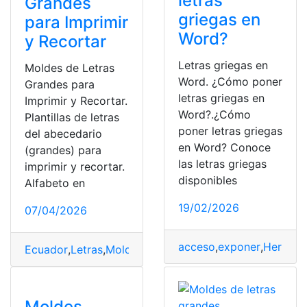
letras
Grandes
griegas en
para Imprimir
Word?
y Recortar
Letras griegas en
Moldes de Letras
Word. ¿Cómo poner
Grandes para
letras griegas en
Imprimir y Recortar.
Word?.¿Cómo
Plantillas de letras
poner letras griegas
del abecedario
en Word? Conoce
(grandes) para
las letras griegas
imprimir y recortar.
disponibles
Alfabeto en
19/02/2026
07/04/2026
acceso
,
exponer
,
Herrami
Ecuador
,
Letras
,
Moldes
,
PDF
Moldes