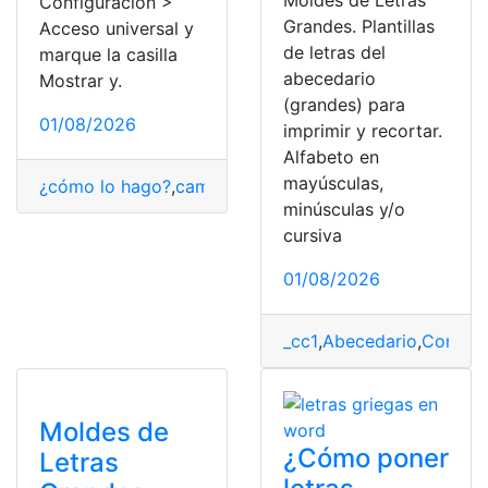
Moldes de Letras
Configuración >
Grandes. Plantillas
Acceso universal y
de letras del
marque la casilla
abecedario
Mostrar y.
(grandes) para
01/08/2026
imprimir y recortar.
Alfabeto en
mayúsculas,
¿cómo lo hago?
,
cambiar
,
iPhone
,
Letras
,
tamaño
minúsculas y/o
cursiva
01/08/2026
_cc1
,
Abecedario
,
Consult
Moldes de
¿Cómo poner
Letras