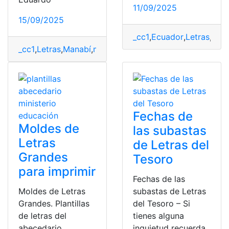
11/09/2025
15/09/2025
_cc1
,
Ecuador
,
Letras
,
Mol
_cc1
,
Letras
,
Manabí
,
música
,
Pasillo
Fechas de
Moldes de
las subastas
Letras
de Letras del
Grandes
Tesoro
para imprimir
Fechas de las
Moldes de Letras
subastas de Letras
Grandes. Plantillas
del Tesoro – Si
de letras del
tienes alguna
abecedario
inquietud recuerda