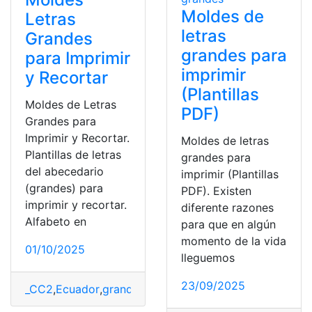
Moldes de
Letras
letras
Grandes
grandes para
para Imprimir
imprimir
y Recortar
(Plantillas
Moldes de Letras
PDF)
Grandes para
Imprimir y Recortar.
Moldes de letras
Plantillas de letras
grandes para
del abecedario
imprimir (Plantillas
(grandes) para
PDF). Existen
imprimir y recortar.
diferente razones
Alfabeto en
para que en algún
momento de la vida
01/10/2025
lleguemos
23/09/2025
_CC2
,
Ecuador
,
grandes
,
Letras
,
Moldes
,
recortar
,
top2