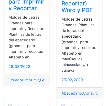
para Imprimir
Recortar)
y Recortar
Word y PDF
Moldes de Letras
Moldes de Letras
Grandes para
Grandes. Plantillas
Imprimir y Recortar.
de letras del
Plantillas de letras
abecedario
del abecedario
(grandes) para
(grandes) para
imprimir y recortar.
imprimir y recortar.
Alfabeto en
Alfabeto en
mayúsculas,
minúsculas y/o
28/03/2023
cursiva
27/02/2023
Ecuador
,
imprimir
,
Letras
,
Moldes
,
PDF
Abecedario
,
Consultas
,
Ec