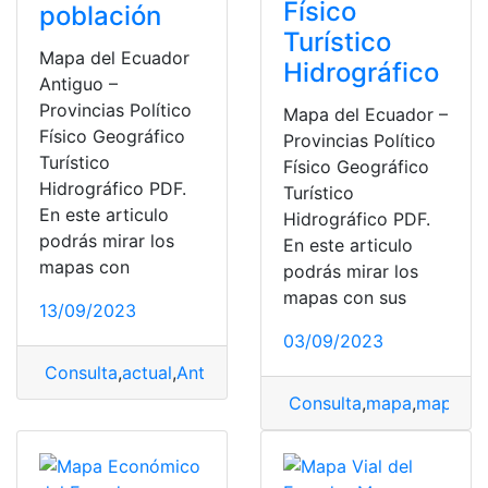
Físico
población
Turístico
Mapa del Ecuador
Hidrográfico
Antiguo –
Provincias Político
Mapa del Ecuador –
Físico Geográfico
Provincias Político
Turístico
Físico Geográfico
Hidrográfico PDF.
Turístico
En este articulo
Hidrográfico PDF.
podrás mirar los
En este articulo
mapas con
podrás mirar los
mapas con sus
13/09/2023
03/09/2023
Consulta
,
actual
,
Antiguo
,
mapa
,
mapa del Ecuador
Consulta
,
mapa
,
mapa de