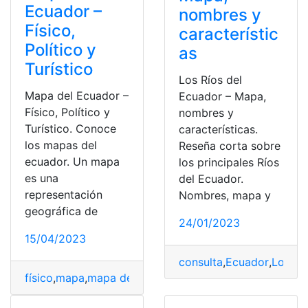
Ecuador –
nombres y
Físico,
característic
Político y
as
Turístico
Los Ríos del
Mapa del Ecuador –
Ecuador – Mapa,
Físico, Político y
nombres y
Turístico. Conoce
características.
los mapas del
Reseña corta sobre
ecuador. Un mapa
los principales Ríos
es una
del Ecuador.
representación
Nombres, mapa y
geográfica de
24/01/2023
15/04/2023
consulta
,
Ecuador
,
Los Rí
físico
,
mapa
,
mapa del Ecuador
,
Mapa Político
,
político
,
t