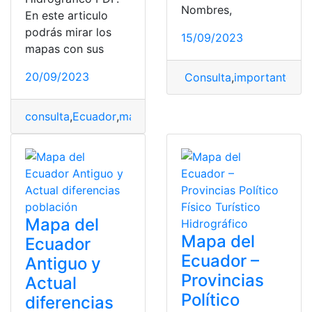
Nombres,
En este articulo
podrás mirar los
15/09/2023
mapas con sus
20/09/2023
Consulta
,
importantes
,
m
consulta
,
Ecuador
,
mapa
,
mapa del Ecuador
,
Mapa Políti
Mapa del
Mapa del
Ecuador
Ecuador –
Antiguo y
Provincias
Actual
Político
diferencias