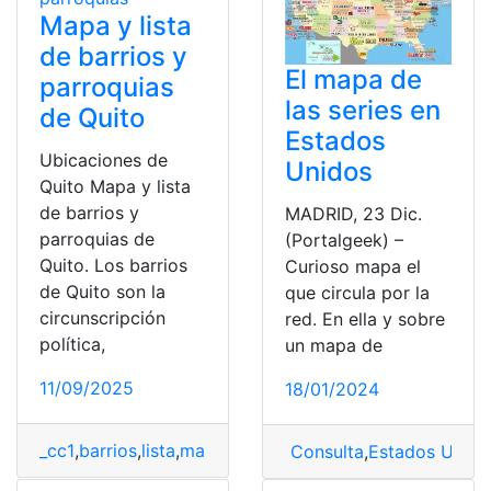
Mapa y lista
de barrios y
El mapa de
parroquias
las series en
de Quito
Estados
Ubicaciones de
Unidos
Quito Mapa y lista
de barrios y
MADRID, 23 Dic.
parroquias de
(Portalgeek) –
Quito. Los barrios
Curioso mapa el
de Quito son la
que circula por la
circunscripción
red. En ella y sobre
política,
un mapa de
11/09/2025
18/01/2024
_cc1
,
barrios
,
lista
,
mapa
,
parroquias
,
Quito
Consulta
,
Estados Unido