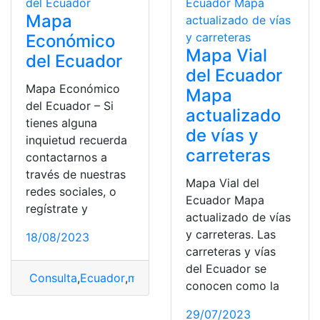
Mapa
Económico
Mapa Vial
del Ecuador
del Ecuador
Mapa Económico
Mapa
del Ecuador – Si
actualizado
tienes alguna
de vías y
inquietud recuerda
carreteras
contactarnos a
través de nuestras
Mapa Vial del
redes sociales, o
Ecuador Mapa
regístrate y
actualizado de vías
y carreteras. Las
18/08/2023
carreteras y vías
del Ecuador se
Consulta
,
Ecuador
,
mapa
,
Mapa Económico
,
Mapa Econ
conocen como la
29/07/2023