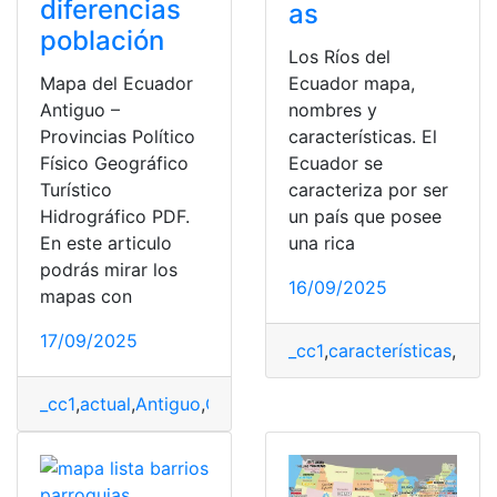
diferencias
as
población
Los Ríos del
Mapa del Ecuador
Ecuador mapa,
Antiguo –
nombres y
Provincias Político
características. El
Físico Geográfico
Ecuador se
Turístico
caracteriza por ser
Hidrográfico PDF.
un país que posee
En este articulo
una rica
podrás mirar los
16/09/2025
mapas con
17/09/2025
_cc1
,
características
,
Ecua
_cc1
,
actual
,
Antiguo
,
Consultas
,
diferencias
,
Ecuador
,
ma