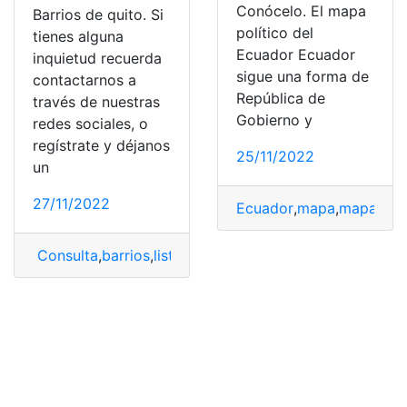
Conócelo. El mapa
Barrios de quito. Si
político del
tienes alguna
Ecuador Ecuador
inquietud recuerda
sigue una forma de
contactarnos a
República de
través de nuestras
Gobierno y
redes sociales, o
regístrate y déjanos
25/11/2022
un
27/11/2022
Ecuador
,
mapa
,
mapa del
Consulta
,
barrios
,
lista
,
mapa