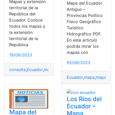
Mapas y extensión
Mapa del Ecuador
territorial de la
Antiguo –
República del
Provincias Político
Ecuador. Conoce
Físico Geográfico
todos los mapas y
Turístico
la extensión
Hidrográfico PDF.
territorial de la
En este articulo
República
podrás mirar los
mapas con
19/06/2023
05/06/2023
consulta
,
Ecuador
,
mapa
,
mapa del Ecuador
Ecuador
,
mapa
,
mapa del
Los Ríos del
Ecuador –
Mapa del
Mapa,