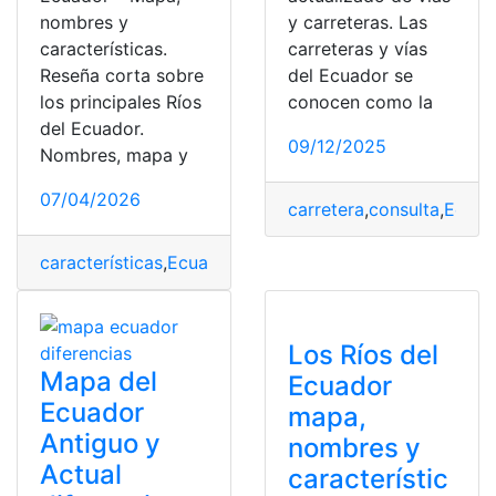
nombres y
y carreteras. Las
características.
carreteras y vías
Reseña corta sobre
del Ecuador se
los principales Ríos
conocen como la
del Ecuador.
09/12/2025
Nombres, mapa y
07/04/2026
carretera
,
consulta
,
Ecuad
características
,
Ecuador
,
mapa
,
nombres
,
ríos
Los Ríos del
Mapa del
Ecuador
Ecuador
mapa,
Antiguo y
nombres y
Actual
característic