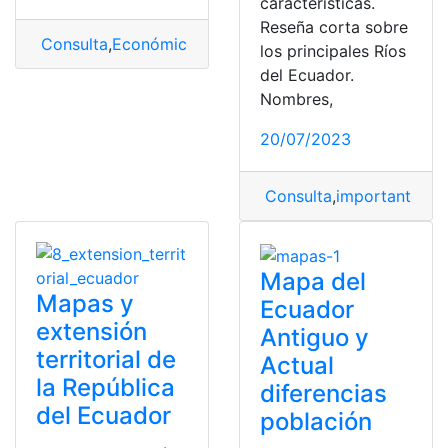
características.
Reseña corta sobre
Consulta
,
Económico
,
mapa
,
Mapa Económico
,
Mapa Ec
los principales Ríos
del Ecuador.
Nombres,
20/07/2023
Consulta
,
importantes
,
m
Mapa del
Mapas y
Ecuador
extensión
Antiguo y
territorial de
Actual
la República
diferencias
del Ecuador
población