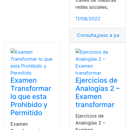
través de nuestras
redes sociales,
11/08/2022
Consulta
,
paso a paso
,
P
Examen
Ejercicios de
Transformar
Analogías 2 –
lo que esta
Examen
Prohibido y
transformar
Permitido
Ejercicios de
Analogías 2 –
Examen
Examen