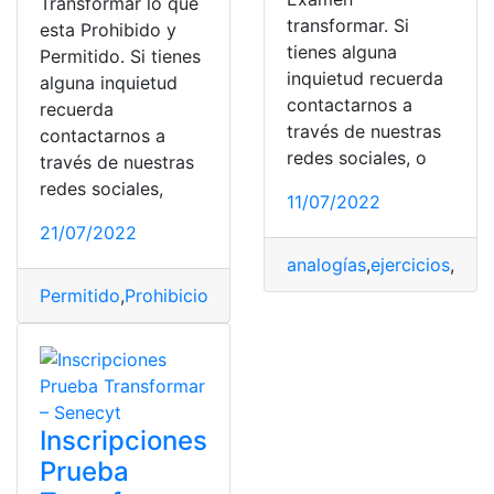
Transformar lo que
transformar. Si
esta Prohibido y
tienes alguna
Permitido. Si tienes
inquietud recuerda
alguna inquietud
contactarnos a
recuerda
través de nuestras
contactarnos a
redes sociales, o
través de nuestras
redes sociales,
11/07/2022
21/07/2022
analogías
,
ejercicios
,
Exa
Permitido
,
Prohibiciones
,
senecyt
,
test transformar
Inscripciones
Prueba