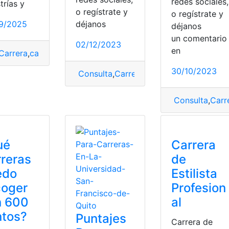
redes sociales,
trías y
o regístrate y
o regístrate y
9/2025
déjanos
déjanos
un comentari
iga
,
factura
,
LDU
,
Liga de Quito
,
Liga de Quito
02/12/2023
en
Carrera
,
carrera universitaria
,
documento
,
Manabí
,
Modalidad
,
30/10/2023
Consulta
,
Carrera
,
Forense
,
Médico fore
Consulta
,
Carr
ué
Carrera
reras
de
edo
Estilista
coger
Profesion
n 600
al
ntos?
Puntajes
Carrera de