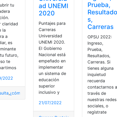
Prueba,
ad UNEMI
ubrir tu
Resultad
adera
2020
ción.
s,
Puntajes para
 claridad
Carreras
Carreras
 la
Universidad
ra a
OPSU 2022:
UNEMI 2020.
iar, es
Ingreso,
El Gobierno
rminante
Prueba,
Nacional está
tu futuro,
Resultados,
empeñado en
eso te
Carreras. Si
implementar
artimos
tienes alguna
un sistema de
inquietud
9/2022
educación
recuerda
superior
contactarnos 
inclusivo y
ulta
,
¿cómo lo hago?
,
Carrera
,
Consejos
,
vocación
través de
ta
,
Puntaje
,
Puntajes carreras
,
Universidades
nuestras redes
21/07/2022
sociales, o
regístrate