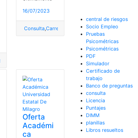
16/07/2023
central de riesgos
o
Socio Empleo
Consulta
,
Carrera
,
Genética
,
ingeniería
,
Ingeniería 
Puntaje
,
Universidad Técnica de Manabí
Pruebas
Psicométricas
nse
Psicométricas
PDF
era
,
enfermería
,
Institutos
Simulador
Certificado de
trabajo
Banco de preguntas
consulta
Licencia
Puntajes
DIMM
Oferta
planillas
Académi
Libros resueltos
ca