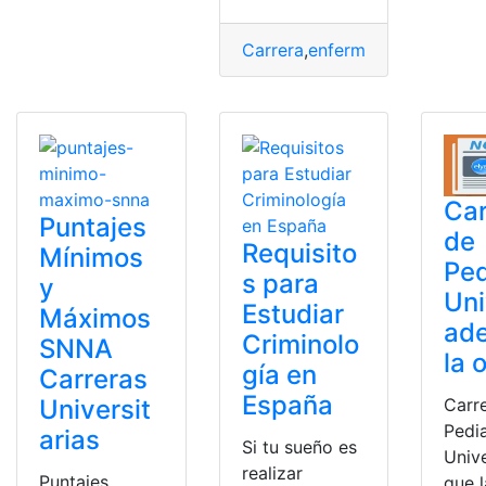
Carrera
,
enfermería
,
Instituto
,
L
Car
Puntajes
de
Requisito
Mínimos
Ped
s para
y
Uni
Estudiar
Máximos
ad
Criminolo
SNNA
la 
gía en
Carreras
España
Universit
Carr
Pedia
arias
Si tu sueño es
Univ
realizar
Puntajes
que l