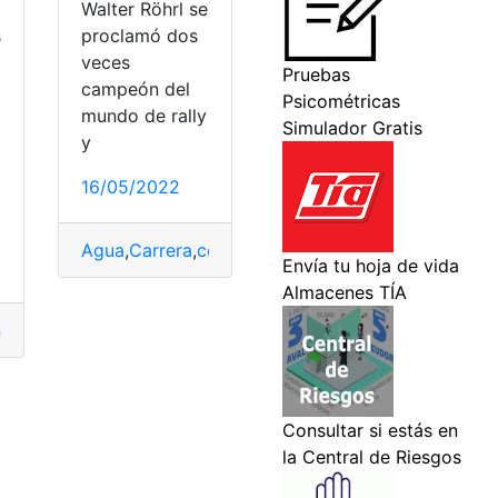
Walter Röhrl se
s
proclamó dos
veces
campeón del
mundo de rally
y
16/05/2022
Agua
,
Carrera
,
coches
,
Deportivo
,
Profesional
dado
,
EAES
,
Ecuador
l
,
carreras
,
carreras técnicas