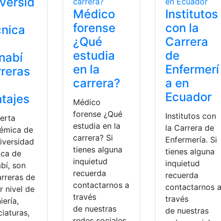
versid
Médico
Institutos
forense
con la
nica
¿Qué
Carrera
estudia
de
nabí
en la
Enfermerí
reras
carrera?
a en
Ecuador
tajes
Médico
forense ¿Qué
Institutos con
ferta
estudia en la
la Carrera de
émica de
carrera? Si
Enfermería. Si
iversidad
tienes alguna
tienes alguna
ica de
inquietud
inquietud
bí, son
recuerda
recuerda
arreras de
contactarnos a
contactarnos 
r nivel de
través
través
iería,
de nuestras
de nuestras
ciaturas,
redes sociales,