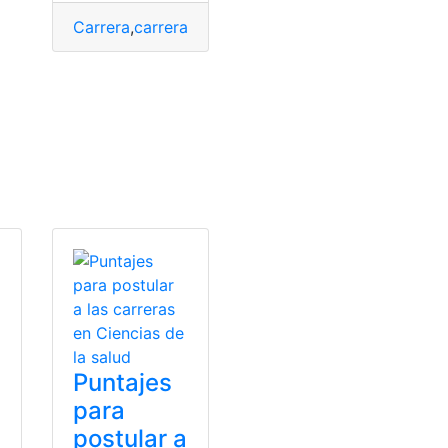
Carrera
,
carreras
,
Oferta
,
oferta académica
,
ofertas
 de Quito
Puntajes
para
postular a