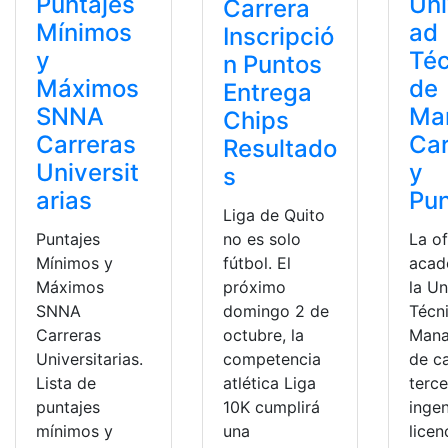
Puntajes
Uni
Carrera
Mínimos
ad
Inscripció
y
Téc
n Puntos
Máximos
de
Entrega
SNNA
Ma
Chips
Carreras
Car
Resultado
Universit
y
s
arias
Pun
Liga de Quito
Puntajes
no es solo
La o
Mínimos y
fútbol. El
acad
Máximos
próximo
la Un
SNNA
domingo 2 de
Técn
Carreras
octubre, la
Mana
Universitarias.
competencia
de c
Lista de
atlética Liga
terce
puntajes
10K cumplirá
ingen
mínimos y
una
licen