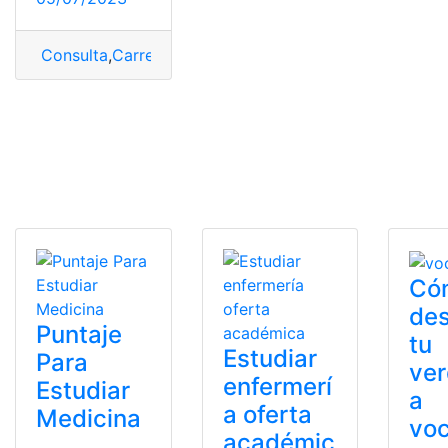
Consulta
,
Carrera
,
inscripción
,
Liga
,
Liga 10k Carrera
Có
des
Puntaje
tu
Estudiar
Para
ve
enfermerí
Estudiar
a
a oferta
Medicina
vo
académic