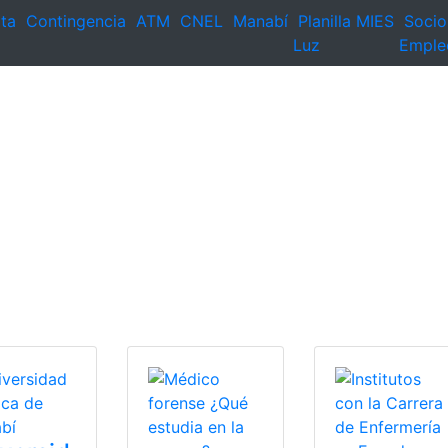
ta
Contingencia
ATM
CNEL
Manabí
Planilla
MIES
Socio
Luz
Emple