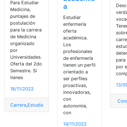
Para Estudiar
a
Desc
Medicina,
verd
puntajes de
Estudiar
voca
postulación
enfermería
Tener
para la carrera
oferta
sobre
de Medicina
académica.
carre
organizado
Los
estud
por
profesionales
dete
Universidades.
de enfermería
para 
Oferta del 2do
tienen un perfil
por 
Semestre. Si
orientado a
comp
tienes
ser perfiles
13/0
proactivas,
18/11/2022
innovadoras,
con
Cons
Carrera
,
Estudiar
,
Lista de Universidades
,
Medicina
,
Ofer
autonomía,
con
14/11/2022