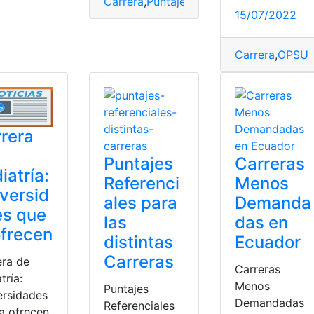
Carrera
,
Puntaje
,
UNEMI
,
Universidad
15/07/2022
ista de Universidades
,
presencial
,
Universidades
Carrera
,
OPSU
rera
Puntajes
Carreras
iatría:
Referenci
Menos
versid
ales para
Demanda
es que
las
das en
ofrecen
distintas
Ecuador
Carreras
era de
Carreras
tría:
Menos
Puntajes
ersidades
Demandadas
Referenciales
a ofrecen.