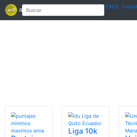
EAES
Consul
ari7
Liga 10k