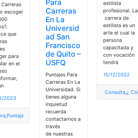
Para
estilista
 Carreras
Carreras
profesional. La
o escoger
carrera de
En La
600
estilista es un
os?.
Universid
arte el cual la
ce que
ad San
persona
eras
Francisco
capacitada y
es
de Quito –
con vocación
ger para
USFQ
tendrá
lar en el
eso
Puntajes Para
15/12/2022
sformar,
Carreras En La
un
Universidad. Si
Consulta
,
¿ Có
tienes alguna
2/2023
Profesional
,
Requisitos
inquietud
recuerda
era
,
Puntaje
,
Senescyt
,
Ser Bachiller
contactarnos a
través
de nuestras