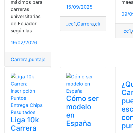
máximos para
maes
15/09/2025
carreras
09/0
universitarias
de Ecuador
_cc1
,
Carrera
,
club deportivo L
según las
_cc1
,
19/02/2026
Carrera
,
puntajes
,
senecyt
,
SNNA
,
universitarios
¿Q
Car
Cómo ser
pu
modelo
es
en
co
Liga 10k
España
pu
Carrera