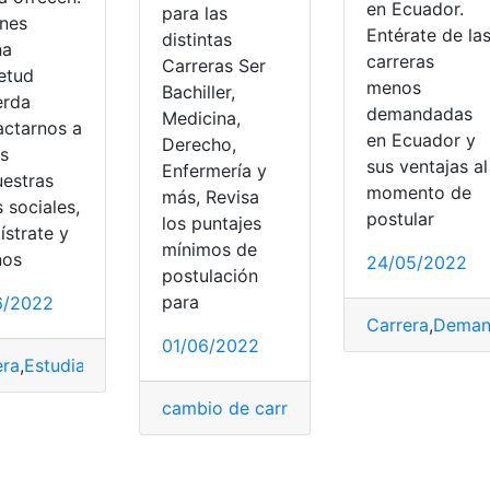
en Ecuador.
para las
enes
Entérate de la
distintas
na
carreras
Carreras Ser
ietud
menos
Bachiller,
erda
demandadas
Medicina,
actarnos a
en Ecuador y
Derecho,
és
sus ventajas al
Enfermería y
uestras
momento de
más, Revisa
 sociales,
postular
los puntajes
ístrate y
mínimos de
nos
24/05/2022
postulación
para
6/2022
Carrera
,
Deman
01/06/2022
Requisitos
era
,
Estudiar
,
México
,
Pediatría
,
Universidad
cambio de carrera
,
Carrera
,
carrera inicia
eras técnicas