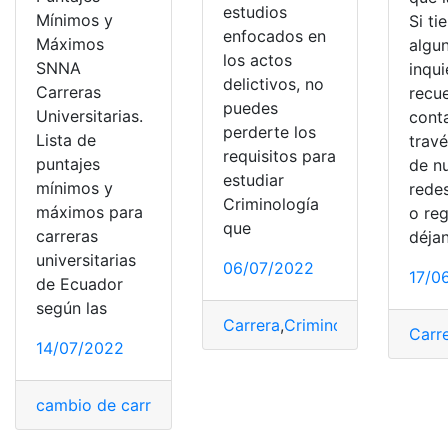
estudios
Mínimos y
Si ti
enfocados en
Máximos
algu
los actos
SNNA
inqu
delictivos, no
Carreras
recu
puedes
Universitarias.
cont
perderte los
Lista de
trav
requisitos para
puntajes
de n
estudiar
mínimos y
redes
Criminología
máximos para
o reg
que
carreras
déja
universitarias
06/07/2022
17/0
de Ecuador
según las
Carrera
,
Criminología
,
España
,
Carr
14/07/2022
cambio de carrera
,
Carrera
,
carrera inicial
,
carreras
,
carr