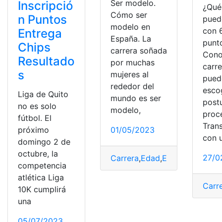
Ser modelo.
Inscripció
¿Qué
Cómo ser
n Puntos
pued
modelo en
con 
Entrega
España. La
punt
Chips
carrera soñada
Cono
Resultado
por muchas
carr
s
mujeres al
pued
rededor del
esco
Liga de Quito
mundo es ser
postu
no es solo
modelo,
proc
fútbol. El
Tran
próximo
01/05/2023
con 
domingo 2 de
octubre, la
27/0
Carrera
,
Edad
,
España
,
Modelo
,
competencia
atlética Liga
Carr
10K cumplirá
una
05/07/2023