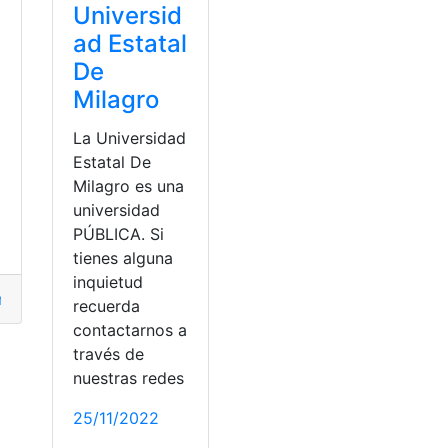
Universid
ad Estatal
De
Milagro
La Universidad
Estatal De
Milagro es una
universidad
PÚBLICA. Si
tienes alguna
inquietud
mo saber?
,
¿cómo lo hago?
,
Carrera
,
estilista
recuerda
contactarnos a
través de
nuestras redes
25/11/2022