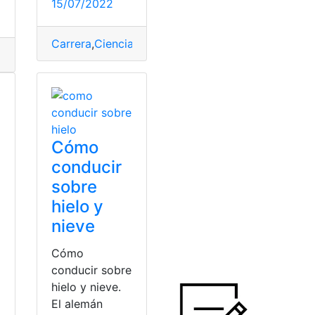
15/07/2022
Carrera
,
Ciencias de la saluda
,
postulación
,
Puntaje
Cómo
conducir
sobre
hielo y
nieve
Cómo
conducir sobre
hielo y nieve.
El alemán