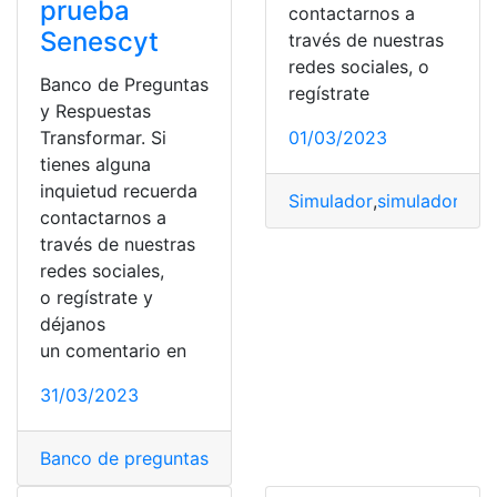
prueba
contactarnos a
Senescyt
través de nuestras
redes sociales, o
Banco de Preguntas
regístrate
y Respuestas
Transformar. Si
01/03/2023
tienes alguna
inquietud recuerda
Simulador
,
simulador test
contactarnos a
través de nuestras
redes sociales,
o regístrate y
déjanos
un comentario en
31/03/2023
Banco de preguntas
,
Banco de Preguntas Simulador
,
Ba