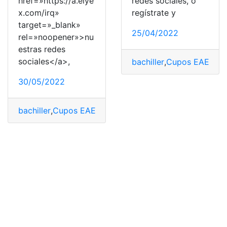
href=»https://a.elye
redes sociales, o
x.com/irq»
regístrate y
target=»_blank»
25/04/2022
rel=»noopener»>nu
estras redes
sociales</a>,
bachiller
,
Cupos EAES
,
Ex
30/05/2022
bachiller
,
Cupos EAES
,
Examen EAES
,
Fechas de Postul