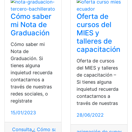
Cómo saber
Oferta de
mi Nota de
cursos del
Graduación
MIES y
talleres de
Cómo saber mi
capacitación
Nota de
Graduación. Si
Oferta de cursos
tienes alguna
del MIES y talleres
inquietud recuerda
de capacitación –
contactarnos a
Si tienes alguna
través de nuestras
inquietud recuerda
redes sociales, o
contactarnos a
regístrate
través de nuestras
15/01/2023
28/06/2022
Consulta
,
¿ Cómo saber?
,
Cupos EAES
,
EAES
asignación de cupos
,
Cu