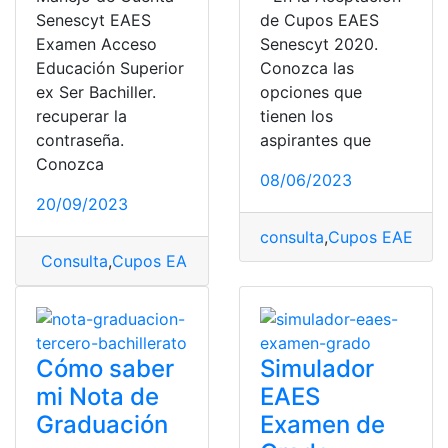
Senescyt EAES
de Cupos EAES
Examen Acceso
Senescyt 2020.
Educación Superior
Conozca las
ex Ser Bachiller.
opciones que
recuperar la
tienen los
contraseña.
aspirantes que
Conozca
08/06/2023
20/09/2023
consulta
,
Cupos EAES
,
EA
Consulta
,
Cupos EAES
,
EAES
,
Ecuador
,
Examen EAES
Cómo saber
Simulador
mi Nota de
EAES
Graduación
Examen de