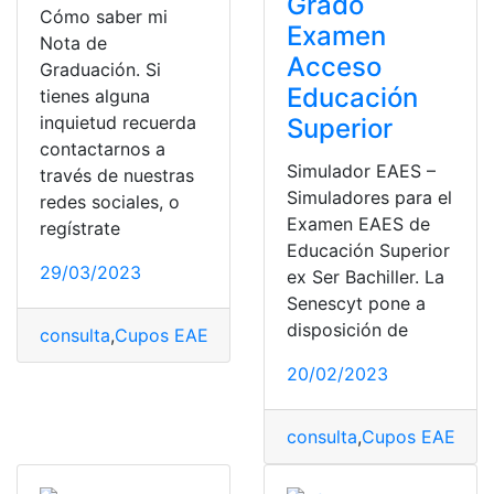
Grado
Cómo saber mi
Examen
Nota de
Acceso
Graduación. Si
Educación
tienes alguna
inquietud recuerda
Superior
contactarnos a
Simulador EAES –
través de nuestras
Simuladores para el
redes sociales, o
Examen EAES de
regístrate
Educación Superior
29/03/2023
ex Ser Bachiller. La
Senescyt pone a
disposición de
consulta
,
Cupos EAES
,
EAES
,
Ecuador
,
Examen EAES
20/02/2023
consulta
,
Cupos EAES
,
EA