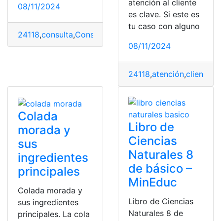
atención al cliente
08/11/2024
es clave. Si este es
tu caso con alguno
24118
,
consulta
,
Consulta Online
,
juegos
,
reglamentos
,
Re
08/11/2024
24118
,
atención
,
cliente
,
Co
Colada
Libro de
morada y
Ciencias
sus
Naturales 8
ingredientes
de básico –
principales
MinEduc
Colada morada y
Libro de Ciencias
sus ingredientes
Naturales 8 de
principales. La cola