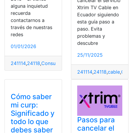
cancelar el servicio
alguna inquietud
Xtrim TV Cable en
recuerda
Ecuador siguiendo
contactarnos a
esta guía paso a
través de nuestras
paso. Evita
redes
problemas y
descubre
01/01/2026
25/11/2025
241114
,
24118
,
Consultas
,
Entretenimiento
,
microsoft
,
mic
241114
,
24118
,
cable
,
Canc
Cómo saber
mi curp:
Significado y
Pasos para
todo lo que
cancelar el
debes saber