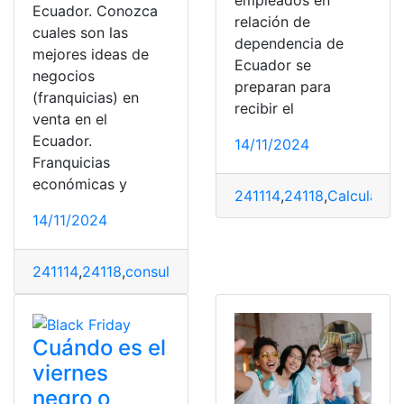
Ecuador. Conozca
relación de
cuales son las
dependencia de
mejores ideas de
Ecuador se
negocios
preparan para
(franquicias) en
recibir el
venta en el
Ecuador.
14/11/2024
Franquicias
económicas y
241114
,
24118
,
Calcula
,
Cu
14/11/2024
241114
,
24118
,
consulta
,
Consultas
,
Ecuador
,
franquicias
,
Cuándo es el
viernes
negro o