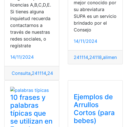
mejor conocido por
licencias A,B,C,D,E.
su abreviatura
Si tienes alguna
SUPA es un servicio
inquietud recuerda
brindado por el
contactarnos a
Consejo
través de nuestras
redes sociales, o
14/11/2024
regístrate
14/11/2024
241114
,
24118
,
alimenticia
Consulta
,
241114
,
24118
,
consulta
,
consulta de causas
,
C
Ejemplos de
10 frases y
Arrullos
palabras
Cortos (para
típicas que
bebes)
se utilizan en