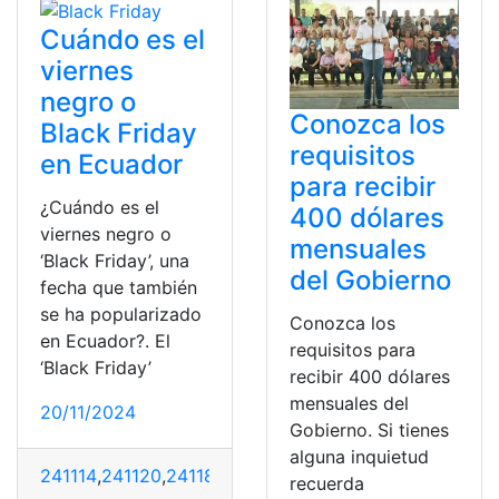
Cuándo es el
viernes
negro o
Conozca los
Black Friday
requisitos
en Ecuador
para recibir
¿Cuándo es el
400 dólares
viernes negro o
mensuales
‘Black Friday’, una
del Gobierno
fecha que también
se ha popularizado
Conozca los
en Ecuador?. El
requisitos para
‘Black Friday’
recibir 400 dólares
mensuales del
20/11/2024
Gobierno. Si tienes
alguna inquietud
241114
,
241120
,
24118
,
Black
,
Cuándo
,
Ecuador
,
Fecha
,
Fri
recuerda