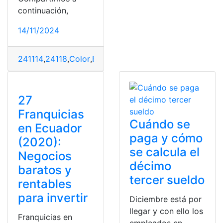
continuación,
14/11/2024
241114
,
24118
,
Color
,
Ecuador
,
Grito de independencia
,
i
27
Franquicias
Cuándo se
en Ecuador
paga y cómo
(2020):
se calcula el
Negocios
décimo
baratos y
tercer sueldo
rentables
para invertir
Diciembre está por
llegar y con ello los
Franquicias en
empleados en