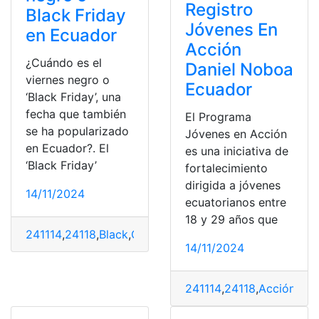
Registro
Black Friday
Jóvenes En
en Ecuador
Acción
¿Cuándo es el
Daniel Noboa
viernes negro o
Ecuador
‘Black Friday’, una
fecha que también
El Programa
se ha popularizado
Jóvenes en Acción
en Ecuador?. El
es una iniciativa de
‘Black Friday’
fortalecimiento
dirigida a jóvenes
14/11/2024
ecuatorianos entre
18 y 29 años que
241114
,
24118
,
Black
,
Cuándo
,
Ecuador
,
Fecha
,
Friday
,
Neg
14/11/2024
241114
,
24118
,
Acción
,
Dan