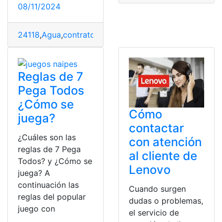
08/11/2024
24118
,
Agua
,
contrato de agua
,
pago
,
Sacmex
,
Servicio
,
s
Reglas de 7
Pega Todos
¿Cómo se
Cómo
juega?
contactar
¿Cuáles son las
con atención
reglas de 7 Pega
al cliente de
Todos? y ¿Cómo se
Lenovo
juega? A
continuación las
Cuando surgen
reglas del popular
dudas o problemas,
juego con
el servicio de