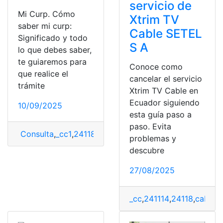
servicio de
Mi Curp. Cómo
Xtrim TV
saber mi curp:
Cable SETEL
Significado y todo
S A
lo que debes saber,
te guiaremos para
Conoce como
que realice el
cancelar el servicio
trámite
Xtrim TV Cable en
Ecuador siguiendo
10/09/2025
esta guía paso a
paso. Evita
Consulta
,
_cc1
,
24118
,
CURP
problemas y
descubre
27/08/2025
_cc
,
241114
,
24118
,
cable
,
C