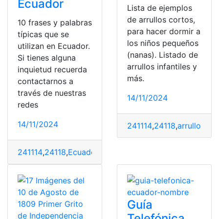
Ecuador
Lista de ejemplos
de arrullos cortos,
10 frases y palabras
para hacer dormir a
típicas que se
los niños pequeños
utilizan en Ecuador.
(nanas). Listado de
Si tienes alguna
arrullos infantiles y
inquietud recuerda
más.
contactarnos a
través de nuestras
14/11/2024
redes
14/11/2024
241114
,
24118
,
arrullos
,
be
241114
,
24118
,
Ecuador
,
frase
,
Palabras
,
típicos
,
Universid
Guía
Telefónica