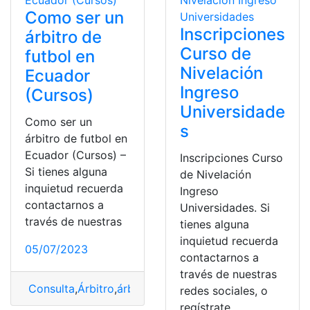
Como ser un
Inscripciones
árbitro de
Curso de
futbol en
Nivelación
Ecuador
Ingreso
(Cursos)
Universidade
Como ser un
s
árbitro de futbol en
Ecuador (Cursos) –
Inscripciones Curso
Si tienes alguna
de Nivelación
inquietud recuerda
Ingreso
contactarnos a
Universidades. Si
través de nuestras
tienes alguna
inquietud recuerda
05/07/2023
contactarnos a
través de nuestras
Consulta
,
Árbitro
,
árbitro de futbol
,
cursos
,
Ecuador
,
Fut
redes sociales, o
regístrate