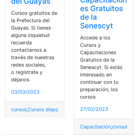
del Guayas
es Gratuitos
Cursos gratuitos de
de la
la Prefectura del
Senescyt
Guayas. Si tienes
alguna inquietud
Accede a los
recuerda
Cursos y
contactarnos a
Capacitaciones
través de nuestras
Gratuitos de la
redes sociales,
Senescyt. Si estás
o regístrate y
interesado en
déjanos
continuar con tu
preparación, los
03/03/2023
cursos
27/02/2023
cursos
,
Cursos disponibles
,
cursos gratis
,
cursos virtual
Capacitación
,
consulta
,
Co