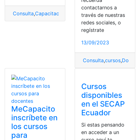
recuerda
contactarnos a
Consulta
,
Capacitación
,
cursos
,
secap
través de nuestras
redes sociales, o
regístrate
13/09/2023
Consulta
,
cursos
,
Docent
Cursos
disponibles
en el SECAP
MeCapacito
Ecuador
inscríbete en
Si estas pensando
los cursos
en acceder a un
para
curso aquí te