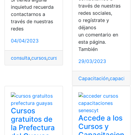
través de nuestras
inquietud recuerda
redes sociales,
contactarnos a
o regístrate y
través de nuestras
déjanos
redes
un comentario en
04/04/2023
esta página.
También
consulta
,
cursos
,
cursos gratis
,
Ecuador
29/03/2023
Capacitación
,
capacitació
Cursos
Accede a los
gratuitos de
Cursos y
la Prefectura
Capacitacion