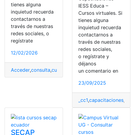
tienes alguna
IESS Educa –
inquietud recuerda
Cursos virtuales. Si
contactarnos a
tienes alguna
través de nuestras
inquietud recuerda
redes sociales, o
contactarnos a
regístrate
través de nuestras
redes sociales,
12/02/2026
o regístrate y
déjanos
Acceder
,
consulta
,
cursos
,
cursos gratis
,
me capacito
,
re
un comentario en
23/09/2025
_cc1
,
capacitaciones
,
curs
SECAP