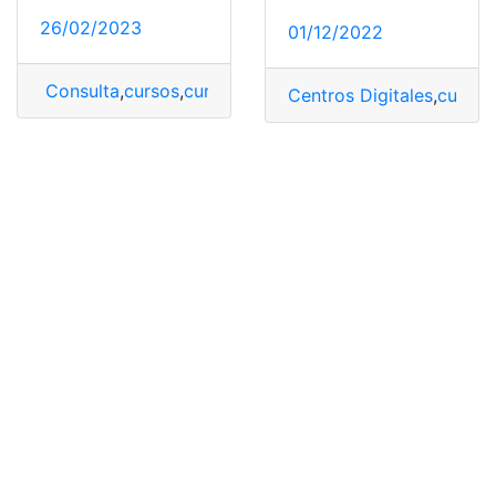
26/02/2023
01/12/2022
Consulta
,
cursos
,
cursos gratis
,
cursos virtuales
Centros Digitales
,
cursos