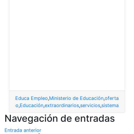
Educa Empleo
,
Ministerio de Educación
,
oferta de e
 Empleo
,
Educación
,
extraordinarios
,
servicios
,
sistema
Navegación de entradas
Entrada anterior