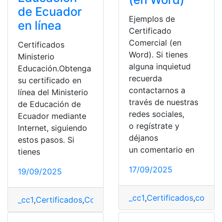
de Ecuador
Ejemplos de
en línea
Certificado
Comercial (en
Certificados
Word). Si tienes
Ministerio
alguna inquietud
Educación.Obtenga
recuerda
su certificado en
contactarnos a
línea del Ministerio
través de nuestras
de Educación de
redes sociales,
Ecuador mediante
o regístrate y
Internet, siguiendo
déjanos
estos pasos. Si
un comentario en
tienes
17/09/2025
19/09/2025
_cc1
,
Certificados
,
comerc
_cc1
,
Certificados
,
Consultas
,
Ecuador
,
Educación
,
Minist