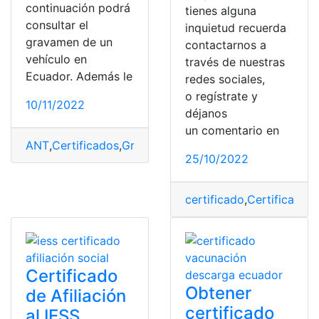
continuación podrá
tienes alguna
consultar el
inquietud recuerda
gravamen de un
contactarnos a
vehículo en
través de nuestras
Ecuador. Además le
redes sociales,
o regístrate y
10/11/2022
déjanos
un comentario en
ANT
,
Certificados
,
Gravamen vehicular
,
Requisitos
,
top2
,
25/10/2022
certificado
,
Certificados
,
Certificado
Obtener
de Afiliación
certificado
al IESS