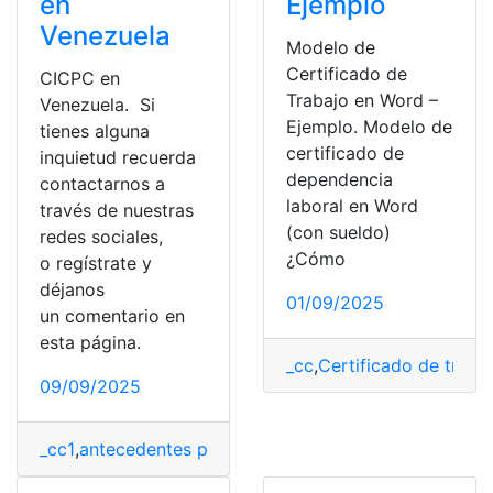
en
Ejemplo
Venezuela
Modelo de
Certificado de
CICPC en
Trabajo en Word –
Venezuela. Si
Ejemplo. Modelo de
tienes alguna
certificado de
inquietud recuerda
dependencia
contactarnos a
laboral en Word
través de nuestras
(con sueldo)
redes sociales,
¿Cómo
o regístrate y
déjanos
01/09/2025
un comentario en
esta página.
_cc
,
Certificado de traba
09/09/2025
_cc1
,
antecedentes penales
,
Certificados
,
Consultas
,
Soli