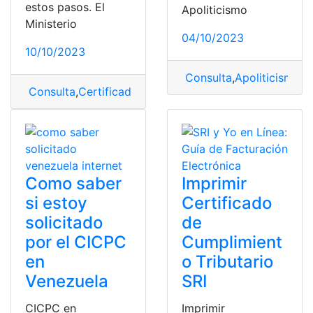
estos pasos. El
Apoliticismo
Ministerio
04/10/2023
10/10/2023
Consulta
,
Apoliticismo
,
C
Consulta
,
Certificados
,
ministerio
,
Ministerio de Educac
Como saber
Imprimir
si estoy
Certificado
solicitado
de
por el CICPC
Cumplimient
en
o Tributario
Venezuela
SRI
CICPC en
Imprimir