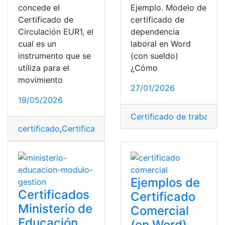
concede el
Ejemplo. Modelo de
Certificado de
certificado de
Circulación EUR1, el
dependencia
cual es un
laboral en Word
instrumento que se
(con sueldo)
utiliza para el
¿Cómo
movimiento
27/01/2026
19/05/2026
Certificado de trabajo
,
C
certificado
,
Certificados
,
conocimiento
,
consulta
,
datos
,
Ejemplos de
Certificados
Certificado
Ministerio de
Comercial
Educación
(en Word)