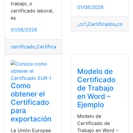
trabajo, o
01/08/2026
certificado laboral,
es
_cc1
,
Certificados
,
colomb
01/08/2026
certificado
,
Certificados
,
certificados digitales
,
docume
Modelo de
Certificado
Como
de Trabajo
obtener el
en Word –
Certificado
Ejemplo
para
Modelo de
exportación
Certificado de
La Unión Europea
Trabajo en Word –