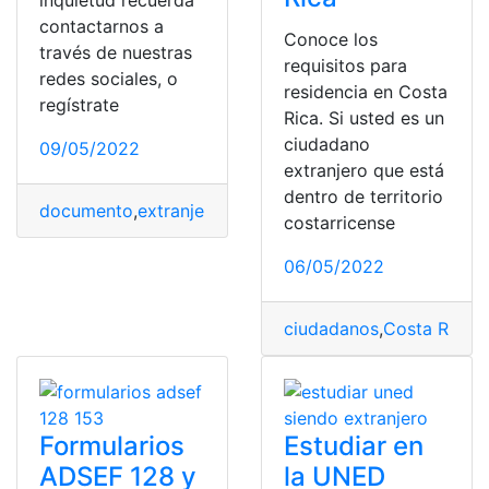
inquietud recuerda
contactarnos a
Conoce los
través de nuestras
requisitos para
redes sociales, o
residencia en Costa
regístrate
Rica. Si usted es un
ciudadano
09/05/2022
extranjero que está
dentro de territorio
documento
,
extranjero
,
Formulario
,
programa
,
Puerto Ri
costarricense
06/05/2022
ciudadanos
,
Costa Rica
,
e
Formularios
Estudiar en
ADSEF 128 y
la UNED