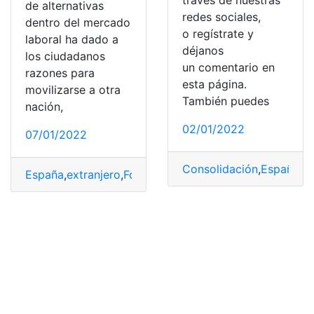
través de nuestras
de alternativas
redes sociales,
dentro del mercado
o regístrate y
laboral ha dado a
déjanos
los ciudadanos
un comentario en
razones para
esta página.
movilizarse a otra
También puedes
nación,
02/01/2022
07/01/2022
Consolidación
,
España
,
ex
España
,
extranjero
,
Formulario A1
,
laboral
,
Trabajadores