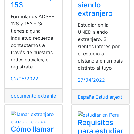
153
siendo
extranjero
Formularios ADSEF
128 y 153 – Si
Estudiar en la
tienes alguna
UNED siendo
inquietud recuerda
extranjero. Si
contactarnos a
sientes interés por
través de nuestras
el estudio a
redes sociales, o
distancia en un país
regístrate
distinto al tuyo
02/05/2022
27/04/2022
documento
,
extranjero
,
Formulario
,
programa
,
Puerto Ri
España
,
Estudiar
,
extranje
Requisitos
Cómo llamar
para estudiar