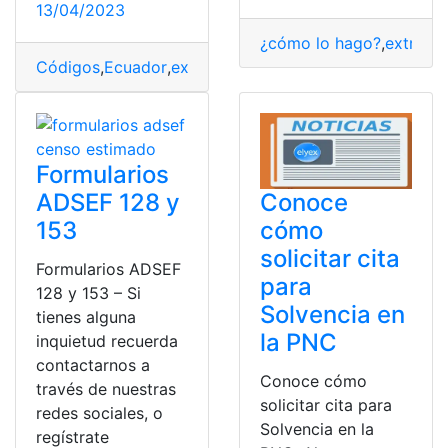
13/04/2023
¿cómo lo hago?
,
extranje
Códigos
,
Ecuador
,
extranjero
,
lista
,
llamar
Formularios
ADSEF 128 y
Conoce
153
cómo
solicitar cita
Formularios ADSEF
para
128 y 153 – Si
Solvencia en
tienes alguna
la PNC
inquietud recuerda
contactarnos a
Conoce cómo
través de nuestras
solicitar cita para
redes sociales, o
Solvencia en la
regístrate