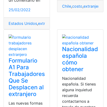
un comentario en
Chile
,
costo
,
extranjero
,
m
25/02/2022
Estados Unidos
,
extranjero
,
Inmigración
,
Inmigrantes
,
Mé
Nacionalidad
española
Formulario
cómo
A1 Para
obtener
Trabajadores
Nacionalidad
Que Se
española. Si tienes
Desplacen al
alguna inquietud
extranjero
recuerda
contactarnos a
Las nuevas formas