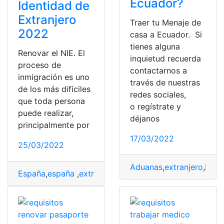
Ecuador?
Identidad de
Extranjero
Traer tu Menaje de
2022
casa a Ecuador. Si
tienes alguna
Renovar el NIE. El
inquietud recuerda
proceso de
contactarnos a
inmigración es uno
través de nuestras
de los más difíciles
redes sociales,
que toda persona
o regístrate y
puede realizar,
déjanos
principalmente por
17/03/2022
25/03/2022
Aduanas
,
extranjero
,
Inmi
España
,
españa
,
extranjero
,
Extranjeros
,
Inmigración
,
NIE