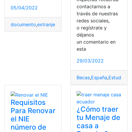
contactarnos a
05/04/2022
través de nuestras
redes sociales,
documento
,
extranjero
,
Formulario
,
programa
,
Puerto Ri
o regístrate y
déjanos
un comentario en
esta
29/03/2022
Becas
,
España
,
Estudiar
,
e
Requisitos
¿Cómo traer
Para Renovar
tu Menaje de
el NIE
casa a
número de