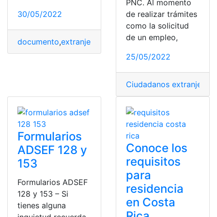
PNC. Al momento
30/05/2022
de realizar trámites
como la solicitud
de un empleo,
documento
,
extranjero
,
Formulario
,
programa
,
Puerto Ri
25/05/2022
Ciudadanos extranjeros
,
Formularios
Conoce los
ADSEF 128 y
requisitos
153
para
Formularios ADSEF
residencia
128 y 153 – Si
en Costa
tienes alguna
Rica