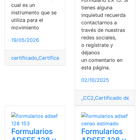
Formulario EX 15. Si
cual es un
tienes alguna
instrumento que se
inquietud recuerda
utiliza para el
contactarnos a
movimiento
través de nuestras
redes sociales,
19/05/2026
o regístrate y
déjanos
certificado
,
Certificados
,
conocimiento
,
consulta
,
datos
,
un comentario en
esta página.
02/10/2025
_CC2
,
Certificado de ide
Formularios
Formularios