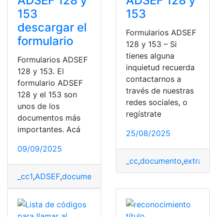
ADSEF 128 y
ADSEF 128 y
153
153
descargar el
Formularios ADSEF
formulario
128 y 153 – Si
tienes alguna
Formularios ADSEF
inquietud recuerda
128 y 153. El
contactarnos a
formulario ADSEF
través de nuestras
128 y el 153 son
redes sociales, o
unos de los
regístrate
documentos más
importantes. Acá
25/08/2025
09/09/2025
_cc
,
documento
,
extranje
_cc1
,
ADSEF
,
documento
,
extranjero
,
Formulario
,
program