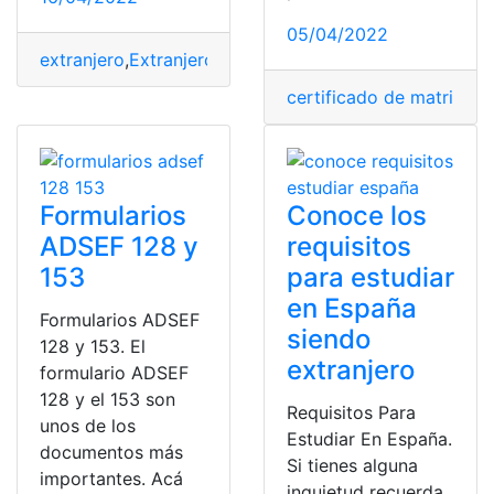
05/04/2022
extranjero
,
Extranjeros
,
Perú
,
profesionales extranjeros
,
certificado de matrimon
Formularios
Conoce los
ADSEF 128 y
requisitos
153
para estudiar
en España
Formularios ADSEF
siendo
128 y 153. El
extranjero
formulario ADSEF
128 y el 153 son
Requisitos Para
unos de los
Estudiar En España.
documentos más
Si tienes alguna
importantes. Acá
inquietud recuerda