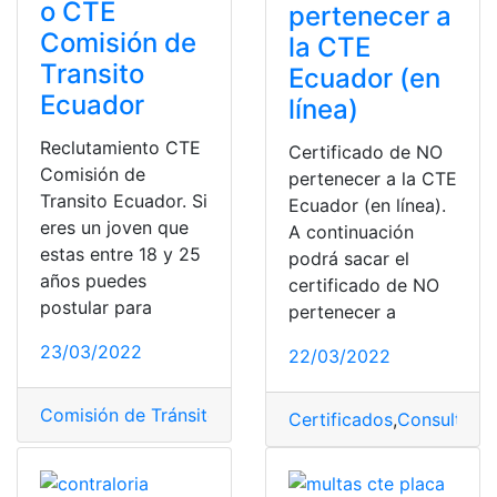
o CTE
pertenecer a
Comisión de
la CTE
Transito
Ecuador (en
Ecuador
línea)
Reclutamiento CTE
Certificado de NO
Comisión de
pertenecer a la CTE
Transito Ecuador. Si
Ecuador (en línea).
eres un joven que
A continuación
estas entre 18 y 25
podrá sacar el
años puedes
certificado de NO
postular para
pertenecer a
23/03/2022
22/03/2022
Comisión de Tránsito del Ecuador
,
Consultas
,
CTE
,
Ecua
Certificados
,
Consultas
,
C