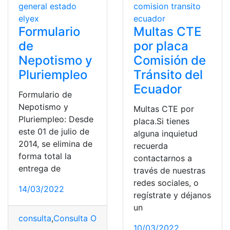
Formulario
Multas CTE
de
por placa
Nepotismo y
Comisión de
Pluriempleo
Tránsito del
Ecuador
Formulario de
Nepotismo y
Multas CTE por
Pluriempleo: Desde
placa.Si tienes
este 01 de julio de
alguna inquietud
2014, se elimina de
recuerda
forma total la
contactarnos a
entrega de
través de nuestras
redes sociales, o
14/03/2022
regístrate y déjanos
un
consulta
,
Consulta Online
,
CTE
,
Ecuador
,
Formulario Nep
10/03/2022