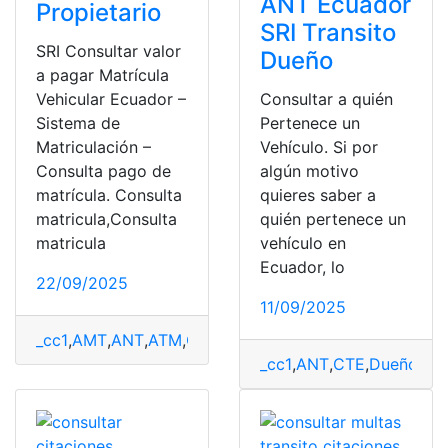
ANT Ecuador
Propietario
SRI Transito
SRI Consultar valor
Dueño
a pagar Matrícula
Vehicular Ecuador –
Consultar a quién
Sistema de
Pertenece un
Matriculación –
Vehículo. Si por
Consulta pago de
algún motivo
matrícula. Consulta
quieres saber a
matricula,Consulta
quién pertenece un
matricula
vehículo en
Ecuador, lo
22/09/2025
11/09/2025
_cc1
,
AMT
,
ANT
,
ATM
,
CTE
,
Herramientas Ecuador
,
Matríc
_cc1
,
ANT
,
CTE
,
Dueño
,
Her