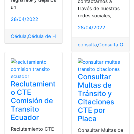
contactarnos a
un
través de nuestras
redes sociales,
28/04/2022
28/04/2022
Cédula
,
Cédula de Habitabilidad
,
cédula de identidad
,
C
consulta
,
Consulta Online
Consultar
Reclutamient
Multas de
o CTE
Tránsito y
Comisión de
Citaciones
Transito
CTE por
Ecuador
Placa
Reclutamiento CTE
Consultar Multas de