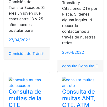
Comisión de
Tránsito y
Transito Ecuador. Si
Citaciones CTE por
eres un joven que
Placa. Si tienes
estas entre 18 y 25
alguna inquietud
años puedes
recuerda
postular para
contactarnos a
través de nuestras
27/04/2022
redes
25/04/2022
Comisión de Tránsito del Ecuador
,
Consultas
,
CTE
,
Ecua
consulta
,
Consulta Online
Consulta de
Consulta de
multas de la
multas ANT,
CTE
CTE, ATM