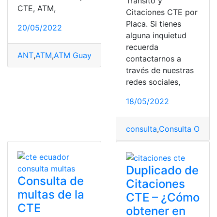
Tránsito y
CTE, ATM,
Citaciones CTE por
Placa. Si tienes
20/05/2022
alguna inquietud
recuerda
ANT
,
ATM
,
ATM Guayaquil
,
Certificado de no pertenece
contactarnos a
través de nuestras
redes sociales,
18/05/2022
consulta
,
Consulta Online
Duplicado de
Consulta de
Citaciones
multas de la
CTE – ¿Cómo
CTE
obtener en