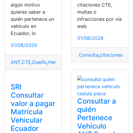
algún motivo
citaciones CTE,
quieres saber a
multas o
quién pertenece un
infracciones por vía
vehículo en
web
Ecuador, lo
01/08/2026
01/08/2026
Consulta
,
citaciones
,
Con
ANT
,
CTE
,
Dueño
,
Herramientas Ecuador
,
vehículos
SRI
Consultar
Consultar a
valor a pagar
quién
Matrícula
Pertenece
Vehicular
Vehículo
Ecuador