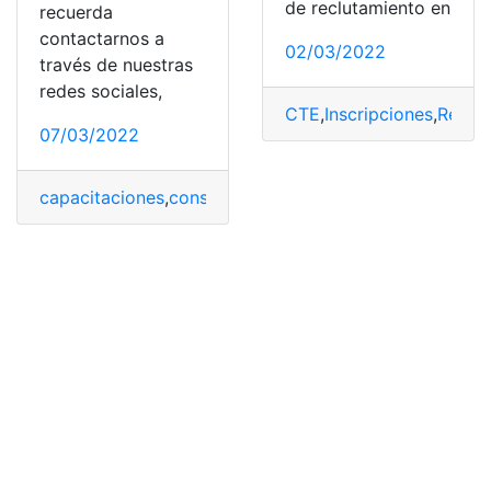
de reclutamiento en
recuerda
contactarnos a
02/03/2022
través de nuestras
redes sociales,
CTE
,
Inscripciones
,
Reclu
07/03/2022
capacitaciones
,
consulta
,
CTE
,
Multas
,
multas de tránsit