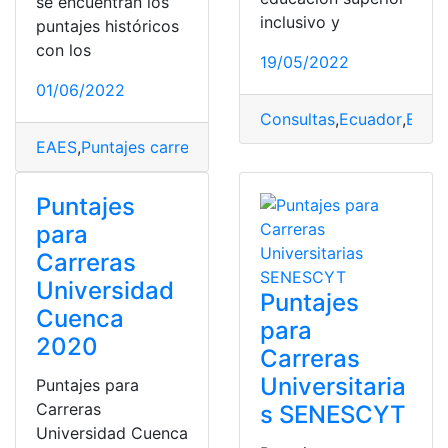
se encuentran los
inclusivo y
puntajes históricos
con los
19/05/2022
01/06/2022
Consultas
,
Ecuador
,
Educ
EAES
,
Puntajes carreras
,
puntajes referenciales
,
Ser Bach
Puntajes
para
Carreras
Universidad
Puntajes
Cuenca
para
2020
Carreras
Universitaria
Puntajes para
Carreras
s SENESCYT
Universidad Cuenca