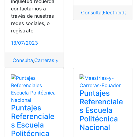
inquietud recuerda
contactarnos a
Consulta
,
Electricidad
,
Es
través de nuestras
redes sociales, o
regístrate
13/07/2023
Consulta
,
Carreras y Puntajes
,
puntajes
,
puntajes refere
Puntajes
Referenciale
Puntajes
s Escuela
Referenciale
Politécnica
s Escuela
Nacional
Politécnica