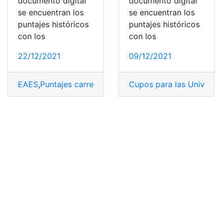
documento digital
documento digital
se encuentran los
se encuentran los
puntajes históricos
puntajes históricos
con los
con los
22/12/2021
09/12/2021
EAES
,
Puntajes carreras
,
puntajes referenciales
Cupos para las Universi
,
Ser Bach