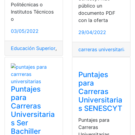
Politécnicas o
público un
Institutos Técnicos
documento PDF
o
con la oferta
03/05/2022
29/04/2022
Educación Superior
,
Ingreso
,
ingreso universidad
,
Ingres
carreras universitarias
,
of
Puntajes
para
Puntajes
Carreras
para
Universitaria
Carreras
s SENESCYT
Universitaria
Puntajes para
s Ser
Carreras
Bachiller
Universitarias