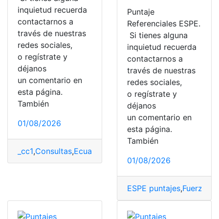
inquietud recuerda
Puntaje
contactarnos a
Referenciales ESPE.
través de nuestras
Si tienes alguna
redes sociales,
inquietud recuerda
o regístrate y
contactarnos a
déjanos
través de nuestras
un comentario en
redes sociales,
esta página.
o regístrate y
También
déjanos
un comentario en
01/08/2026
esta página.
También
_cc1
,
Consultas
,
Ecuador
,
ESPE
,
ESPE puntajes
,
puntajes
,
01/08/2026
ESPE puntajes
,
Fuerzas 