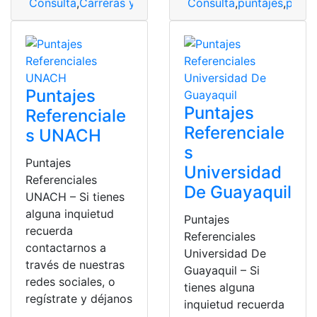
Consulta
,
Carreras y Puntajes
,
Consulta
puntajes
,
Puntajes carrer
,
puntajes
,
punta
Puntajes
Puntajes
Referenciale
Referenciale
s UNACH
s
Puntajes
Universidad
Referenciales
De Guayaquil
UNACH – Si tienes
alguna inquietud
Puntajes
recuerda
Referenciales
contactarnos a
Universidad De
través de nuestras
Guayaquil – Si
redes sociales, o
tienes alguna
regístrate y déjanos
inquietud recuerda