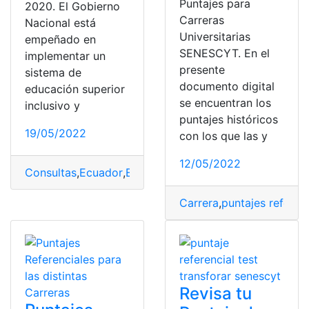
Puntajes para
2020. El Gobierno
Carreras
Nacional está
Universitarias
empeñado en
SENESCYT. En el
implementar un
presente
sistema de
documento digital
educación superior
se encuentran los
inclusivo y
puntajes históricos
19/05/2022
con los que las y
12/05/2022
Consultas
,
Ecuador
,
Educación
,
Educación Superior
,
Her
Carrera
,
puntajes referen
Revisa tu