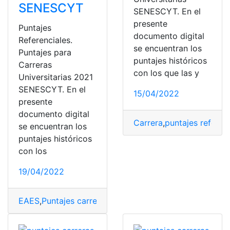
SENESCYT
SENESCYT. En el
presente
Puntajes
documento digital
Referenciales.
se encuentran los
Puntajes para
puntajes históricos
Carreras
con los que las y
Universitarias 2021
SENESCYT. En el
15/04/2022
presente
documento digital
Carrera
,
puntajes referen
se encuentran los
puntajes históricos
con los
19/04/2022
EAES
,
Puntajes carreras
,
puntajes referenciales
,
Ser Bach