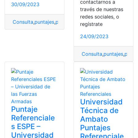
contactarnos a
30/09/2023
través de nuestras
redes sociales, o
Consulta
,
puntajes
,
puntajes referenciales
,
unach
regístrate
24/09/2023
Consulta
,
puntajes
,
punta
Universidad
Puntaje
Técnica de
Referenciale
Ambato
s ESPE –
Puntajes
Universidad
Referenciale