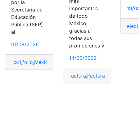
más
por la
importantes
19/0
Secretaría de
de todo
Educación
México,
Pública (SEP)
elect
gracias a
al
todas sus
01/08/2026
promociones y
14/05/2022
_cc1
,
folio
,
México
,
preinscripción
,
recuperar
,
SEP
factura
,
Factura digital
,
folio
,
M