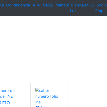
ta
Contingencia
ATM
CNEL
Manabí
Planilla
MIES
Socio
Luz
Emple
ómo