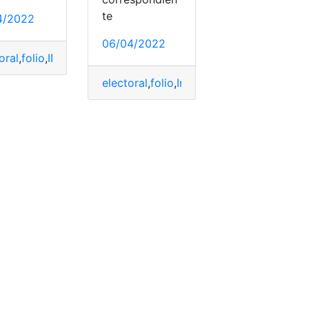
te
4/2022
06/04/2022
oral
,
folio
,
INE
,
Instituto Nacional Electoral
,
País
,
Países
,
Sistem
electoral
,
folio
,
Instituto
,
México
exico
,
número de folio
,
ticket
,
tickets