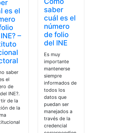
Cómo
ber
saber
l es el
cuál es el
mero
número
folio
de folio
 INE? –
del INE
tituto
ional
Es muy
ctoral
importante
mantenerse
o saber
siempre
es el
informados de
ro de
todos los
 del INE?.
datos que
tir de la
puedan ser
ión de la
manejados a
rma
través de la
itucional
credencial
correspondien