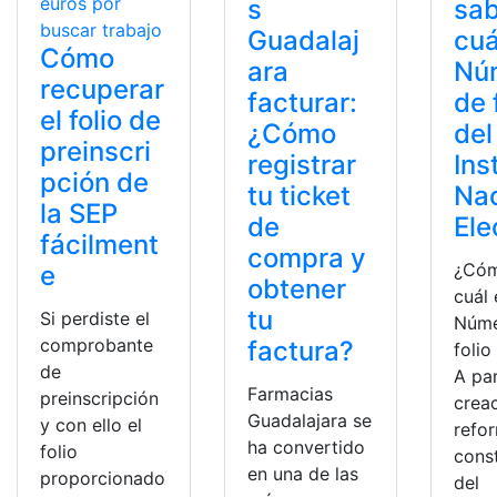
s
sa
Guadalaj
cuá
Cómo
ara
Nú
recuperar
facturar:
de 
el folio de
¿Cómo
del
preinscri
registrar
Ins
pción de
tu ticket
Nac
la SEP
de
Ele
fácilment
compra y
¿Cóm
e
obtener
cuál 
tu
Si perdiste el
Núme
comprobante
factura?
folio
de
A par
Farmacias
preinscripción
creac
Guadalajara se
y con ello el
refo
ha convertido
folio
const
en una de las
proporcionado
del