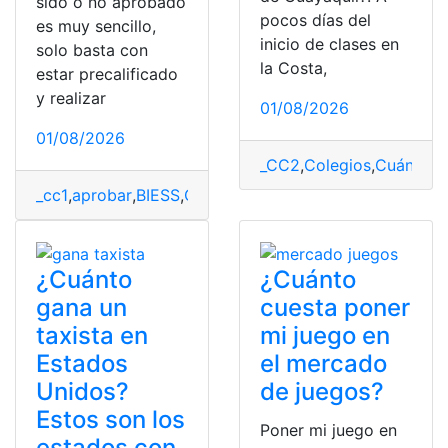
sido o no aprobado
pocos días del
es muy sencillo,
inicio de clases en
solo basta con
la Costa,
estar precalificado
y realizar
01/08/2026
01/08/2026
_CC2
,
Colegios
,
Cuánto
,
c
_cc1
,
aprobar
,
BIESS
,
Cuánto
,
Demora
,
Préstamo
,
Quirogra
¿Cuánto
¿Cuánto
gana un
cuesta poner
taxista en
mi juego en
Estados
el mercado
Unidos?
de juegos?
Estos son los
Poner mi juego en
estados con