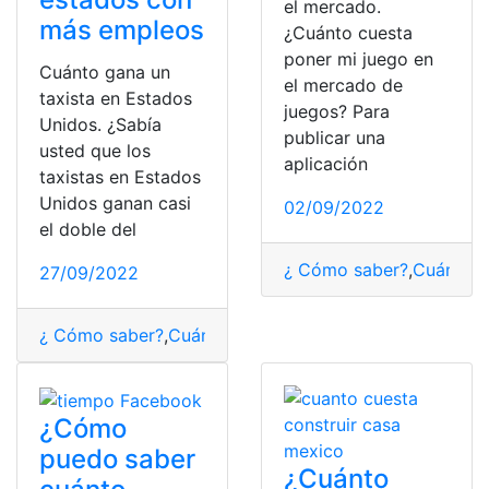
el mercado.
más empleos
¿Cuánto cuesta
poner mi juego en
Cuánto gana un
el mercado de
taxista en Estados
juegos? Para
Unidos. ¿Sabía
publicar una
usted que los
aplicación
taxistas en Estados
Unidos ganan casi
02/09/2022
el doble del
¿ Cómo saber?
,
Cuánto
,
j
27/09/2022
¿ Cómo saber?
,
Cuánto
,
Estados Unidos
,
ganar
,
taxista
¿Cómo
puedo saber
¿Cuánto