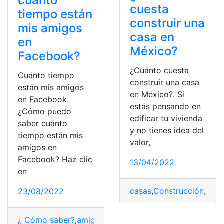
cuánto
cuesta
tiempo están
construir una
mis amigos
casa en
en
México?
Facebook?
¿Cuánto cuesta
Cuánto tiempo
construir una casa
están mis amigos
en México?. Si
en Facebook.
estás pensando en
¿Cómo puedo
edificar tu vivienda
saber cuánto
y no tienes idea del
tiempo están mis
valor,
amigos en
Facebook? Haz clic
13/04/2022
en
casas
,
Construcción
,
Cuá
23/08/2022
¿ Cómo saber?
,
amigos
,
Cuánto
,
facebook
,
tiempo