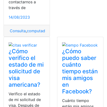
contactarnos a
través de
14/08/2023
Consulta
,
computadora
,
Computadora portátil
,
Restabl
¿Cómo
¿Cómo
verifico el
puedo saber
estado de mi
cuánto
solicitud de
tiempo están
visa
mis amigos
americana?
en
Facebook?
Verifico el estado
de mi solicitud de
Cuánto tiempo
visa. Después de
están mis amigos