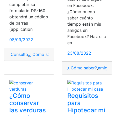
completar su
en Facebook.
formulario DS-160
¿Cómo puedo
obtendrá un código
saber cuánto
de barras
tiempo están mis
(application
amigos en
Facebook? Haz clic
08/09/2022
en
23/08/2022
Consulta
,
¿ Cómo saber?
,
estado
,
solicitud
,
tiempo
,
verif
¿ Cómo saber?
,
amigos
,
C
¿Cómo
Requisitos
conservar
para
las verduras
Hipotecar mi