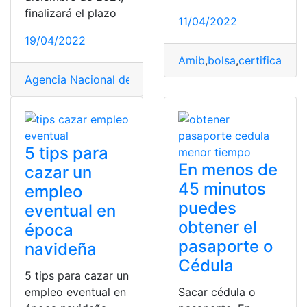
finalizará el plazo
11/04/2022
19/04/2022
Amib
,
bolsa
,
certificado
,
C
Agencia Nacional de Tránsito
,
Multas
,
pagar
,
Policía Nac
5 tips para
En menos de
cazar un
45 minutos
empleo
puedes
eventual en
obtener el
época
pasaporte o
navideña
Cédula
5 tips para cazar un
empleo eventual en
Sacar cédula o