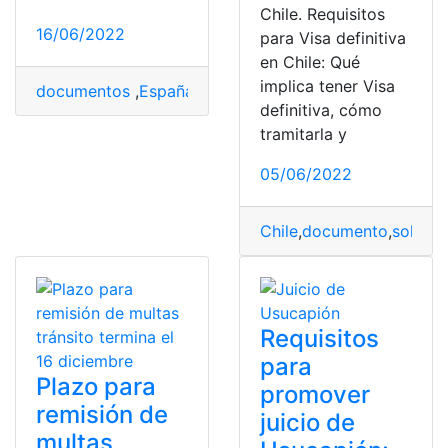
Chile. Requisitos
16/06/2022
para Visa definitiva
en Chile: Qué
implica tener Visa
documentos
,
España
,
homologar
,
tiempo
,
Título
definitiva, cómo
tramitarla y
05/06/2022
Chile
,
documento
,
solicit
Requisitos
para
Plazo para
promover
remisión de
juicio de
multas