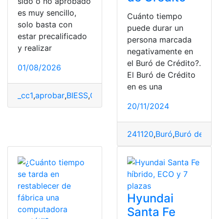
sido o no aprobado
es muy sencillo,
Cuánto tiempo
solo basta con
puede durar un
estar precalificado
persona marcada
y realizar
negativamente en
el Buró de Crédito?.
01/08/2026
El Buró de Crédito
en es una
_cc1
,
aprobar
,
BIESS
,
Cuánto
,
Demora
,
Préstamo
,
Quirogra
20/11/2024
241120
,
Buró
,
Buró de Cré
Hyundai
Santa Fe