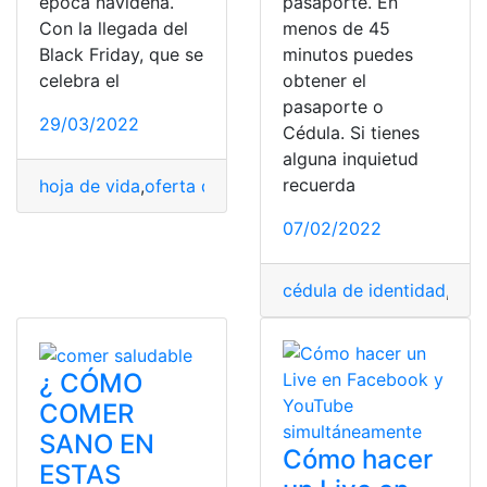
época navideña.
pasaporte. En
Con la llegada del
menos de 45
Black Friday, que se
minutos puedes
celebra el
obtener el
pasaporte o
29/03/2022
Cédula. Si tienes
alguna inquietud
recuerda
hoja de vida
,
oferta de empleo
,
oportunidad
,
temporada
07/02/2022
cédula de identidad
,
núme
¿ CÓMO
COMER
SANO EN
Cómo hacer
ESTAS