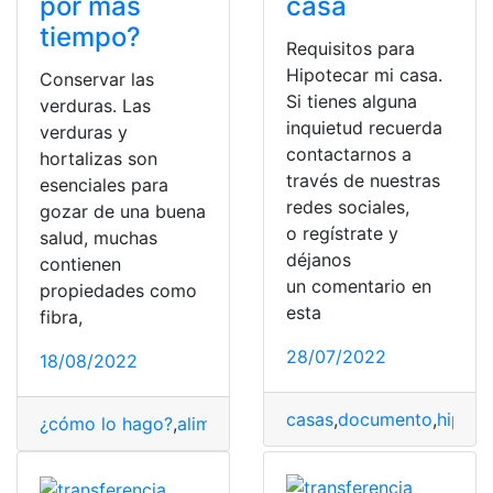
por más
casa
tiempo?
Requisitos para
Hipotecar mi casa.
Conservar las
Si tienes alguna
verduras. Las
inquietud recuerda
verduras y
contactarnos a
hortalizas son
través de nuestras
esenciales para
redes sociales,
gozar de una buena
o regístrate y
salud, muchas
déjanos
contienen
un comentario en
propiedades como
esta
fibra,
28/07/2022
18/08/2022
casas
,
documento
,
hipote
¿cómo lo hago?
,
alimentos
,
conservar
,
tiempo
,
verduras