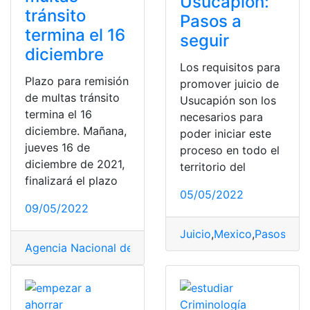
Usucapión:
tránsito
Pasos a
termina el 16
seguir
diciembre
Los requisitos para
Plazo para remisión
promover juicio de
de multas tránsito
Usucapión son los
termina el 16
necesarios para
diciembre. Mañana,
poder iniciar este
jueves 16 de
proceso en todo el
diciembre de 2021,
territorio del
finalizará el plazo
05/05/2022
09/05/2022
Juicio
,
Mexico
,
Pasos
,
pas
Agencia Nacional de Tránsito
,
Multas
,
pagar
,
Policía Nac