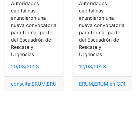
Autoridades
Autoridades
capitalinas
capitalinas
anunciaron una
anunciaron una
nueva convocatoria
nueva convocatoria
para formar parte
para formar parte
del Escuadrón de
del Escuadrón de
Rescate y
Rescate y
Urgencias
Urgencias
29/03/2023
12/03/2023
consulta
,
ERUM
,
ERUM en CDMX
ERUM
,
Requisitos
,
ERUM en CDMX
,
R