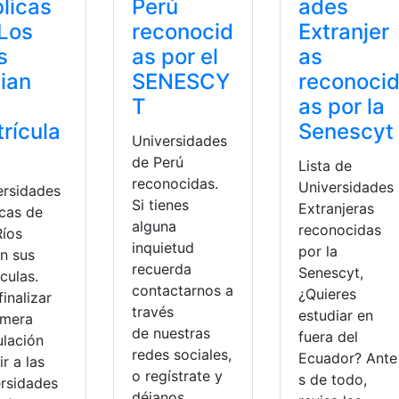
licas
Perú
ades
Los
reconocid
Extranjer
s
as por el
as
cian
SENESCY
reconoci
s
T
as por la
rícula
Senescyt
Universidades
de Perú
Lista de
reconocidas.
Universidades
ersidades
Si tienes
Extranjeras
icas de
alguna
reconocidas
Ríos
inquietud
por la
an sus
recuerda
Senescyt,
culas.
contactarnos a
¿Quieres
finalizar
través
estudiar en
imera
de nuestras
fuera del
ulación
redes sociales,
Ecuador? Ante
ir a las
o regístrate y
s de todo,
ersidades
déjanos