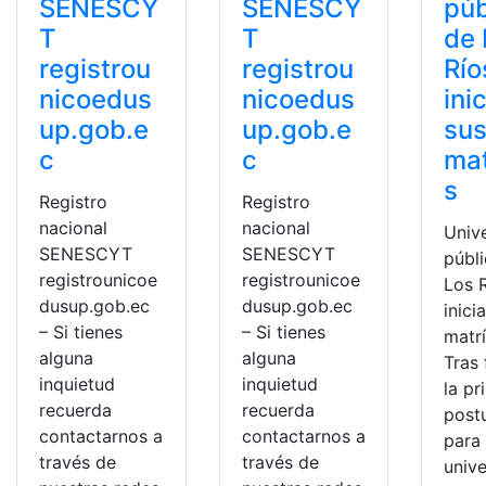
SENESCY
SENESCY
púb
T
T
de 
registrou
registrou
Río
nicoedus
nicoedus
ini
up.gob.e
up.gob.e
su
c
c
mat
s
Registro
Registro
nacional
nacional
Univ
SENESCYT
SENESCYT
públ
registrounicoe
registrounicoe
Los 
dusup.gob.ec
dusup.gob.ec
inici
– Si tienes
– Si tienes
matrí
alguna
alguna
Tras 
inquietud
inquietud
la pr
recuerda
recuerda
post
contactarnos a
contactarnos a
para 
través de
través de
univ