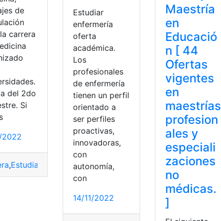
Maestría
ajes de
Estudiar
en
ulación
enfermería
la carrera
Educació
oferta
edicina
académica.
n [ 44
nizado
Los
Ofertas
profesionales
vigentes
ersidades.
de enfermería
en
ta del 2do
tienen un perfil
maestrías
stre. Si
orientado a
s
profesion
ser perfiles
proactivas,
ales y
1/2022
innovadoras,
especiali
con
zaciones
era
,
Estudiar
,
Lista de Universidades
,
Medicina
,
Oferta
,
Puntaje
autonomía,
uador
,
Universidades
no
con
médicas.
14/11/2022
]