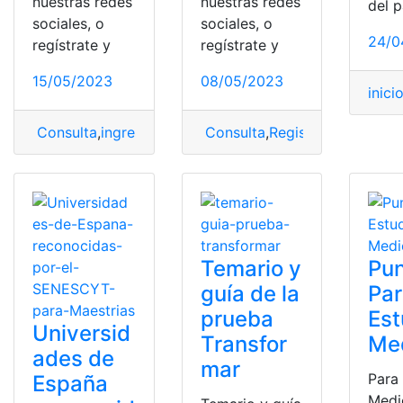
nuestras redes
nuestras redes
del p
sociales, o
sociales, o
24/0
regístrate y
regístrate y
15/05/2023
08/05/2023
inici
Consulta
,
ingresar
,
Nacional
Consulta
,
Registro
,
Registro
,
Registro nacional
,
Registro n
Temario y
Pun
guía de la
Pa
prueba
Est
Universid
Transfor
Me
ades de
mar
Para
España
Medi