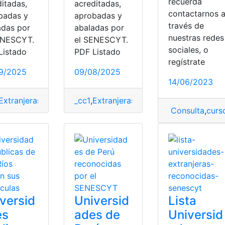
recuerda
ditadas,
acreditadas,
contactarnos 
badas y
aprobadas y
través de
adas por
abaladas por
nuestras redes
ersidades
ENESCYT.
el SENESCYT.
sociales, o
Listado
PDF Listado
regístrate
9/2025
09/08/2025
14/06/2023
 Bachiller
,
Universidad Técnica de Manabí
,
Universidades
Extranjeras
,
Huawei Watch
_cc1
,
Extranjeras
,
Listado
,
Senescyt
,
Huawei Watch
,
Universidades
,
Listado
,
,
Consulta
,
curs
versid
Universid
Lista
es
ades de
Universid