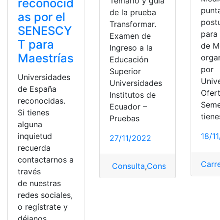
Temario y guía
reconocid
punt
de la prueba
as por el
post
Transformar.
SENESCY
para 
Examen de
T para
de M
Ingreso a la
Maestrías
orga
Educación
por
Superior
Universidades
Univ
Universidades
de España
Ofer
Institutos de
reconocidas.
Seme
Ecuador –
Si tienes
tiene
Pruebas
alguna
inquietud
18/1
27/11/2022
recuerda
contactarnos a
Carr
Consulta
,
Consulta Online
,
Ec
través
de nuestras
redes sociales,
o regístrate y
déjanos