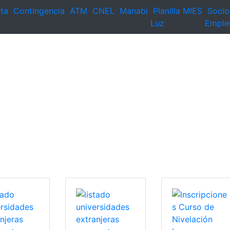
ta
Contingencia
ATM
CNEL
Manabí
Planilla
MIES
Socio
Luz
Emple