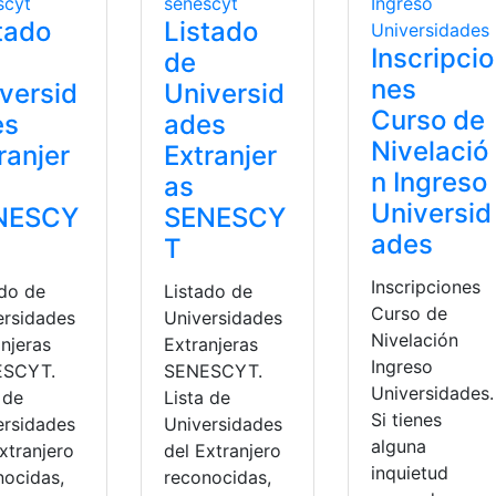
tado
Listado
Inscripcio
de
nes
versid
Universid
Curso de
es
ades
Nivelació
ranjer
Extranjer
n Ingreso
as
Universid
NESCY
SENESCY
ades
T
Inscripciones
ado de
Listado de
Curso de
ersidades
Universidades
Nivelación
njeras
Extranjeras
Ingreso
ESCYT.
SENESCYT.
Universidades.
 de
Lista de
Si tienes
ersidades
Universidades
alguna
xtranjero
del Extranjero
inquietud
nocidas,
reconocidas,