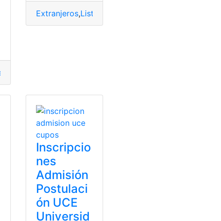
Extranjeros
,
Listado
,
Noticias
,
Senescyt
,
top2
,
top3
,
universidades públicas
dades Ecuador
ersidades
,
universidades extranjeras
,
universidades públicas
es
Inscripcio
nes
Admisión
Postulaci
ón UCE
Universid