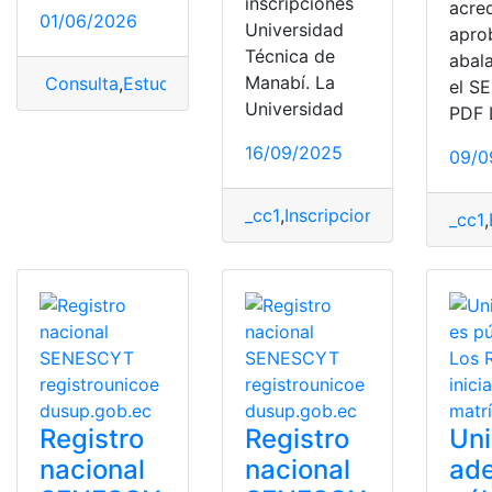
inscripciones
acre
01/06/2026
Universidad
apro
Técnica de
abal
Manabí. La
Consulta
,
Estudiar medicina en Ecuador
,
Medicina
,
Univ
el S
Universidad
PDF 
16/09/2025
09/0
_cc1
,
Inscripciones
,
Manabí
,
Ser
_cc1
,
Registro
Registro
Uni
nacional
nacional
ad