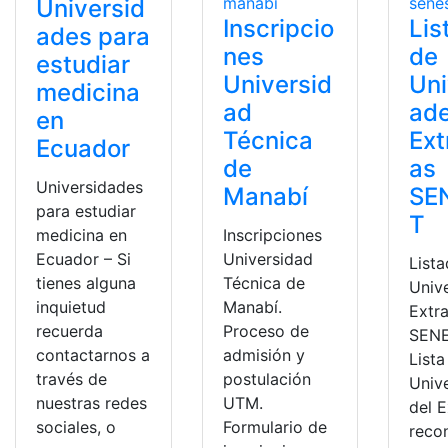
Universid
Inscripcio
Lis
ades para
nes
de
estudiar
Universid
Uni
medicina
ad
ad
en
Técnica
Ext
Ecuador
de
as
Universidades
Manabí
SE
para estudiar
T
Inscripciones
medicina en
Universidad
Ecuador – Si
List
Técnica de
tienes alguna
Univ
Manabí.
inquietud
Extra
Proceso de
recuerda
SEN
admisión y
contactarnos a
Lista
postulación
través de
Univ
UTM.
nuestras redes
del E
Formulario de
sociales, o
reco