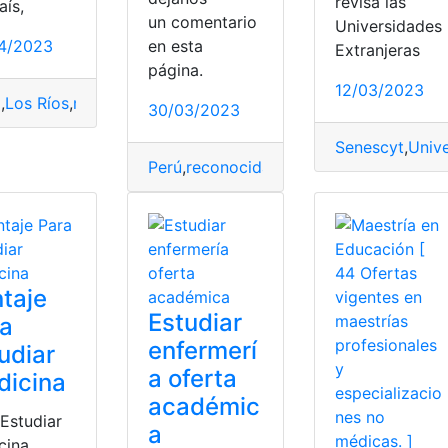
revisa las
aís,
un comentario
Universidades
4/2023
en esta
Extranjeras
página.
12/03/2023
o
,
Los Ríos
,
matrículas
,
Universidades
,
universidades Ecuador
,
30/03/2023
acional
,
Senescyt
,
Senescyt
,
Universidades
,
Sistema Senescyt
,
universidades públicas
,
Universidades
Senescyt
,
universi
,
Univ
Perú
,
reconocidas
,
Senescyt
,
Universidad
taje
Estudiar
ra
enfermerí
udiar
a oferta
dicina
académic
 Estudiar
a
cina,