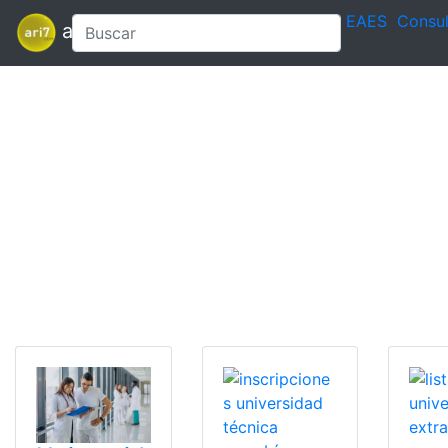
EAES
Consul
ari7