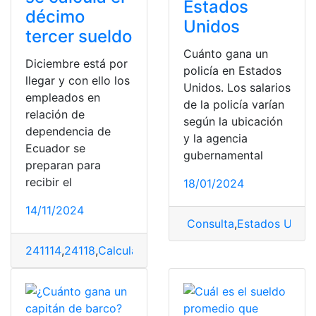
Estados
décimo
Unidos
tercer sueldo
Cuánto gana un
Diciembre está por
policía en Estados
llegar y con ello los
Unidos. Los salarios
empleados en
de la policía varían
relación de
según la ubicación
dependencia de
y la agencia
Ecuador se
gubernamental
preparan para
recibir el
18/01/2024
14/11/2024
Consulta
,
Estados Unido
241114
,
24118
,
Calcula
,
Cuándo
,
décimo
,
paga
,
sueldo
,
terc