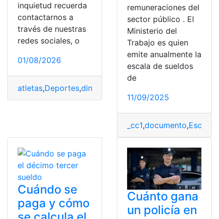
inquietud recuerda
remuneraciones del
contactarnos a
sector público . El
través de nuestras
Ministerio del
redes sociales, o
Trabajo es quien
emite anualmente la
01/08/2026
escala de sueldos
de
atletas
,
Deportes
,
dinero
,
exatlón
,
Ingreso
,
salarios
,
sueld
11/09/2025
_cc1
,
documento
,
Escala 
Cuándo se
Cuánto gana
paga y cómo
un policía en
se calcula el