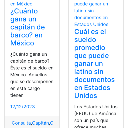
¿Cuánto
gana un
capitán de
Cuál es el
barco? en
sueldo
México
promedio
¿Cuánto gana un
que puede
capitán de barco?
ganar un
Éste es el sueldo en
latino sin
México. Aquellos
documentos
que se desempeñen
en Estados
en este cargo
Unidos
tienen
12/12/2023
Los Estados Unidos
(EEUU) de América
son un país que
Consulta
,
Capitán
,
Capitán de barco
,
sueldo
ofrece muchas