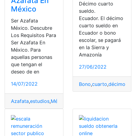
Azafata En
Décimo cuarto
México
sueldo.
Ecuador. El décimo
Ser Azafata
cuarto sueldo en
México. Descubre
Ecuador o bono
Los Requisitos Para
escolar, se pagará
Ser Azafata En
en la Sierra y
México. Para
Amazonía
aquellas personas
que tengan el
27/06/2022
deseo de en
14/07/2022
Bono
,
cuarto
,
décimo
,
esc
Azafata
,
estudios
,
México
,
Requisitos
,
sueldo