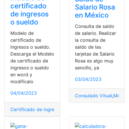
certificado
Salario Rosa
de ingresos
en México
o sueldo
Consulta de saldo
Modelo de
de salario. Realizar
certificado de
la consulta de
ingresos o sueldo.
saldo de las
Descarga el Modelo
tarjetas de Salario
de certificado de
Rosa es algo muy
ingresos o sueldo
sencillo, ya
en word y
03/04/2023
modifícalo
04/04/2023
Consulado Vitual
,
México
Certificado de ingresos o sueldo
,
Ingresos o sueldo
,
Mo