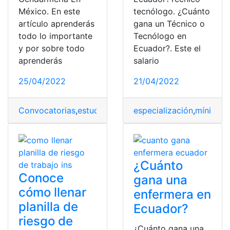
México. En este
tecnólogo. ¿Cuánto
artículo aprenderás
gana un Técnico o
todo lo importante
Tecnólogo en
y por sobre todo
Ecuador?. Este el
aprenderás
salario
25/04/2022
21/04/2022
Convocatorias
,
estudios
,
México
especialización
,
pruebas
,
Requisitos
,
mínimo
,
su
,
M
¿Cuánto
Conoce
gana una
cómo llenar
enfermera en
planilla de
Ecuador?
riesgo de
¿Cuánto gana una