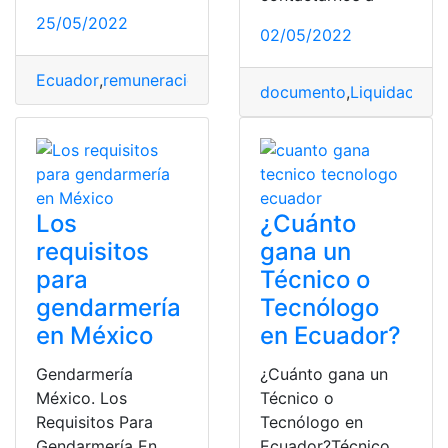
25/05/2022
02/05/2022
Ecuador
,
remuneración
,
sector público
,
sueldo
,
tabla
documento
,
Liquidación
,
Los
¿Cuánto
requisitos
gana un
para
Técnico o
gendarmería
Tecnólogo
en México
en Ecuador?
Gendarmería
¿Cuánto gana un
México. Los
Técnico o
Requisitos Para
Tecnólogo en
Gendarmería En
Ecuador?Técnico