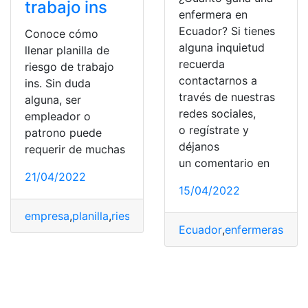
trabajo ins
enfermera en
Ecuador? Si tienes
Conoce cómo
alguna inquietud
llenar planilla de
recuerda
riesgo de trabajo
contactarnos a
ins. Sin duda
través de nuestras
alguna, ser
redes sociales,
empleador o
o regístrate y
patrono puede
déjanos
requerir de muchas
un comentario en
21/04/2022
15/04/2022
empresa
,
planilla
,
riesgos
,
sueldo
,
Trabajo
Ecuador
,
enfermeras
,
sala