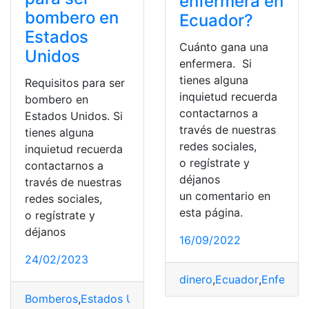
enfermera en
bombero en
Ecuador?
Estados
Cuánto gana una
Unidos
enfermera. Si
tienes alguna
Requisitos para ser
inquietud recuerda
bombero en
contactarnos a
Estados Unidos. Si
través de nuestras
tienes alguna
redes sociales,
inquietud recuerda
o regístrate y
contactarnos a
déjanos
través de nuestras
un comentario en
redes sociales,
esta página.
o regístrate y
déjanos
16/09/2022
24/02/2023
dinero
,
Ecuador
,
Enferme
Bomberos
,
Estados Unidos
,
Requisitos
,
salarios
,
Ser