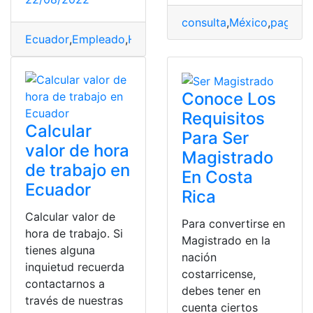
consulta
,
México
,
pago
,
sa
Ecuador
,
Empleado
,
Horas extras
,
salarios
,
Trabajo
,
Traba
Conoce Los
Requisitos
Calcular
Para Ser
valor de hora
Magistrado
de trabajo en
En Costa
Ecuador
Rica
Calcular valor de
Para convertirse en
hora de trabajo. Si
Magistrado en la
tienes alguna
nación
inquietud recuerda
costarricense,
contactarnos a
debes tener en
través de nuestras
cuenta ciertos