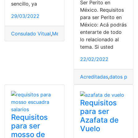
Ser Perito en
sencillo, ya
México. Requisitos
29/03/2022
para ser Perito en
México: Acá podrás
enterarte de todo
Consulado Vitual
,
México
,
Pagos
,
salarios
,
sueldo
lo relacionado al
tema. Si usted
22/02/2022
Acreditadas
,
datos perso
Requisitos
para ser
Requisitos
Azafata de
para ser
Vuelo
mosso de