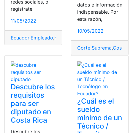
redes sociales, o
datos e información
regístrate
indispensable. Por
esta razón,
11/05/2022
10/05/2022
Ecuador
,
Empleado
,
Horas extras
,
salarios
,
Trabajo
,
Traba
Corte Suprema
,
Costa Ri
Descubre los
requisitos
¿Cuál es el
para ser
sueldo
diputado en
mínimo de un
Costa Rica
Técnico /
Descubre los