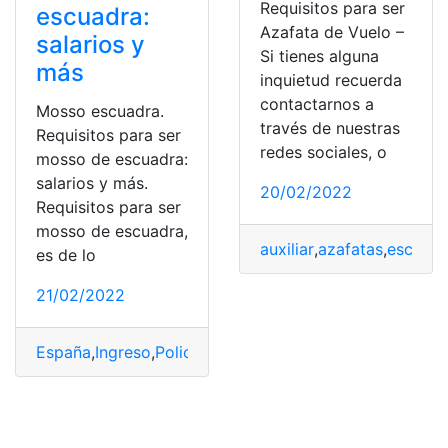
Requisitos para ser
escuadra:
Azafata de Vuelo –
salarios y
Si tienes alguna
más
inquietud recuerda
contactarnos a
Mosso escuadra.
través de nuestras
Requisitos para ser
redes sociales, o
mosso de escuadra:
salarios y más.
20/02/2022
Requisitos para ser
mosso de escuadra,
auxiliar
,
azafatas
,
escuela
es de lo
21/02/2022
España
,
Ingreso
,
Policía
,
Prueba
,
Requisitos
,
salarios