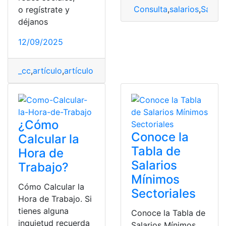
Consulta
,
salarios
,
Salari
o regístrate y
déjanos
12/09/2025
_cc
,
artículo
,
artículo de opinión
,
Escala de Remuneraci
¿Cómo
Conoce la
Calcular la
Tabla de
Hora de
Salarios
Trabajo?
Mínimos
Cómo Calcular la
Sectoriales
Hora de Trabajo. Si
tienes alguna
Conoce la Tabla de
inquietud recuerda
Salarios Mínimos