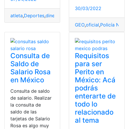
30/03/2022
atleta
,
Deportes
,
dinero
,
exatlón
,
Ingreso
,
salarios
,
sueldo
GEO
,
oficial
,
Policía Nacio
Consulta de
Requisitos
Saldo de
para ser
Salario Rosa
Perito en
en México
México: Acá
podrás
Consulta de saldo
enterarte de
de salario. Realizar
todo lo
la consulta de
relacionado
saldo de las
tarjetas de Salario
al tema
Rosa es algo muy