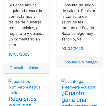
Si tienes alguna
Consulta de saldo
inquietud recuerda
de salario. Realizar
contactarnos a
la consulta de
través de nuestras
saldo de las
redes sociales, o
tarjetas de Salario
regístrate y déjanos
Rosa es algo muy
un comentario en
sencillo, ya
esta
03/04/2023
18/05/2023
Consulado Vitual
,
México
Consulta
,
mínimos
,
salarios
,
Sectorial
,
sueldos
,
tabla
,
tabl
¿Cuánto
Requisitos
gana una
para ser