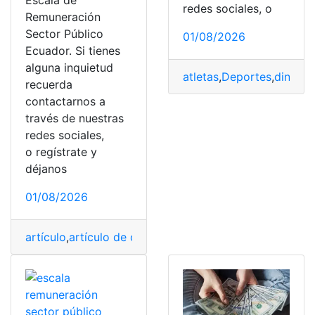
Escala de
redes sociales, o
Remuneración
Sector Público
01/08/2026
Ecuador. Si tienes
alguna inquietud
atletas
,
Deportes
,
dinero
,
recuerda
contactarnos a
través de nuestras
redes sociales,
o regístrate y
déjanos
01/08/2026
artículo
,
artículo de opinión
,
Escala de Remuneración
,
G