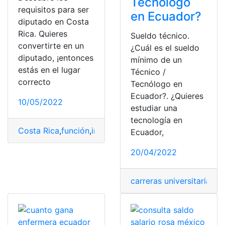
Tecnólogo
requisitos para ser
en Ecuador?
diputado en Costa
Rica. Quieres
Sueldo técnico.
convertirte en un
¿Cuál es el sueldo
diputado, ¡entonces
mínimo de un
estás en el lugar
Técnico /
correcto
Tecnólogo en
Ecuador?. ¿Quieres
10/05/2022
estudiar una
tecnología en
Costa Rica
,
función
,
información
,
proceso
,
Requisitos
,
sal
Ecuador,
20/04/2022
carreras universitarias
,
Mi