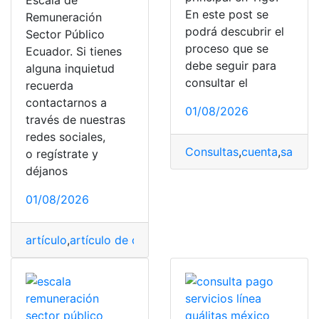
Escala de
En este post se
Remuneración
podrá descubrir el
Sector Público
proceso que se
Ecuador. Si tienes
debe seguir para
alguna inquietud
consultar el
recuerda
contactarnos a
01/08/2026
través de nuestras
redes sociales,
Consultas
,
cuenta
,
saldo
,
s
o regístrate y
déjanos
01/08/2026
artículo
,
artículo de opinión
,
Escala de Remuneración
,
G