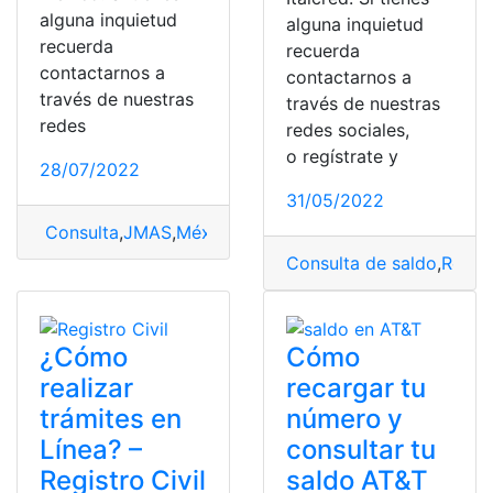
alguna inquietud
alguna inquietud
recuerda
recuerda
contactarnos a
contactarnos a
través de nuestras
través de nuestras
redes
redes sociales,
o regístrate y
28/07/2022
31/05/2022
Consulta
,
JMAS
,
México
,
saldos
Consulta de saldo
,
Requis
¿Cómo
Cómo
realizar
recargar tu
trámites en
número y
Línea? –
consultar tu
Registro Civil
saldo AT&T