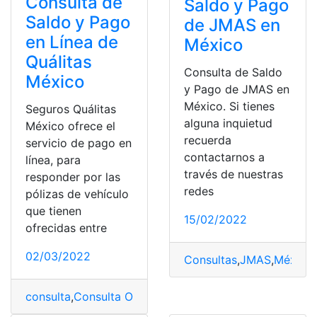
Consulta de
Saldo y Pago
Saldo y Pago
de JMAS en
en Línea de
México
Quálitas
Consulta de Saldo
México
y Pago de JMAS en
México. Si tienes
Seguros Quálitas
alguna inquietud
México ofrece el
recuerda
servicio de pago en
contactarnos a
línea, para
través de nuestras
responder por las
redes
pólizas de vehículo
que tienen
15/02/2022
ofrecidas entre
02/03/2022
Consultas
,
JMAS
,
México
,
consulta
,
Consulta Online
,
México
,
Pagos
,
saldos