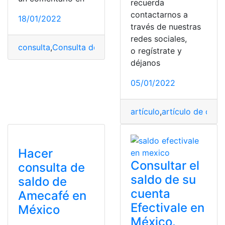
recuerda
contactarnos a
18/01/2022
través de nuestras
redes sociales,
consulta
,
Consulta de Denuncia
,
Consulta de empleos
,
C
o regístrate y
déjanos
05/01/2022
artículo
,
artículo de opin
Hacer
Consultar el
consulta de
saldo de su
saldo de
cuenta
Amecafé en
Efectivale en
México
México.