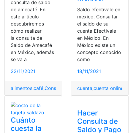
consulta de saldo
de amecafé. En
Saldo efectivale en
este artículo
mexico. Consultar
descubriremos
el saldo de su
cómo realizar
cuenta Efectivale
la consulta de
en México. En
Saldo de Amecafé
México existe un
en México, además
concepto conocido
se va a
como
22/11/2021
18/11/2021
alimentos
,
café
,
Consultas
,
México
cuenta
,
saldos
,
cuenta online
,
Cue
Hacer
Cuánto
Consulta de
cuesta la
Saldo y Pago