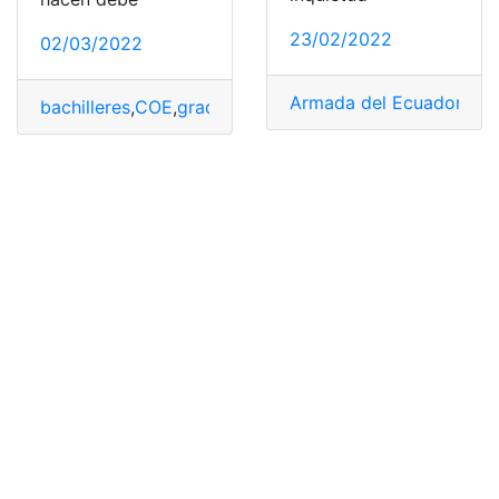
23/02/2022
02/03/2022
Armada del Ecuador
,
bac
bachilleres
,
COE
,
graduaciones
,
Lineamientos de autocu