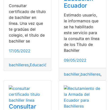
Ecuador
Consultar
certificado de título
Estimado usuario,
de bachiller en
le informamos que
línea. Una vez que
se ha habilitado
te gradúas del
este servicio para
colegio, el título de
la consulta en línea
bachiller se
de los Título de
Bachiller
17/05/2022
09/05/2022
bachilleres
,
Educación
,
educación a distancia
,
Educación
bachiller
,
bachilleres
,
cons
Consultar