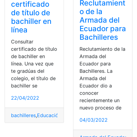
Reclutamient
certificado
o de la
de título de
Armada del
bachiller en
Ecuador para
línea
Bachilleres
Consultar
certificado de título
Reclutamiento de la
de bachiller en
Armada del
línea. Una vez que
Ecuador para
te gradúas del
Bachilleres. La
colegio, el título de
Armada del
bachiller se
Ecuador dio a
conocer
22/04/2022
recientemente un
nuevo proceso de
bachilleres
,
Educación
,
Ministerio de Educación
,
Servici
04/03/2022