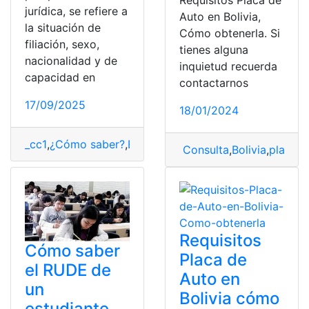
Requisitos Placa de
jurídica, se refiere a
Auto en Bolivia,
la situación de
Cómo obtenerla. Si
filiación, sexo,
tienes alguna
nacionalidad y de
inquietud recuerda
capacidad en
contactarnos
17/09/2025
18/01/2024
_cc1
,
¿Cómo saber?
,
Bolivia
,
Estado Civil
Consulta
,
Bolivia
,
placa d
Requisitos
Cómo saber
Placa de
el RUDE de
Auto en
un
Bolivia cómo
estudiante