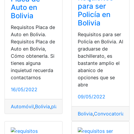
para ser
Auto en
Policía en
Bolivia
Bolivia
Requisitos Placa de
Auto en Bolivia.
Requisitos para ser
Requisitos Placa de
Policía en Bolivia. Al
Auto en Bolivia,
graduarse de
Cómo obtenerla. Si
bachillerato, es
tienes alguna
bastante amplio el
inquietud recuerda
abanico de
contactarnos
opciones que se
abre
16/05/2022
09/05/2022
Automóvil
,
Bolivia
,
placa de auto
,
Requisitos
,
Vehículo
Bolivia
,
Convocatorias
,
es