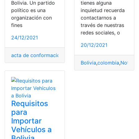
Bolivia. Un partido
tienes alguna
político es una
inquietud recuerda
organización con
contactarnos a
fines
través de nuestras
redes sociales, o
24/12/2021
20/12/2021
acta de conformación
,
BOLIVAR
,
Bolivia
,
Formación
,
form
Bolivia
,
colombia
,
Noticia
Requisitos
para
Importar
Vehículos a
Bolivia