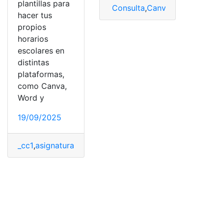
plantillas para
Consulta
,
Canva
,
imágenes
,
Int
hacer tus
propios
horarios
escolares en
distintas
plataformas,
como Canva,
Word y
19/09/2025
_cc1
,
asignaturas
,
Canva
,
crear
,
curso
,
escolar
,
Excel
,
horar