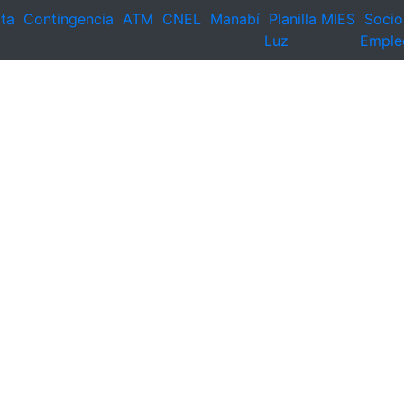
ta
Contingencia
ATM
CNEL
Manabí
Planilla
MIES
Socio
Luz
Emple