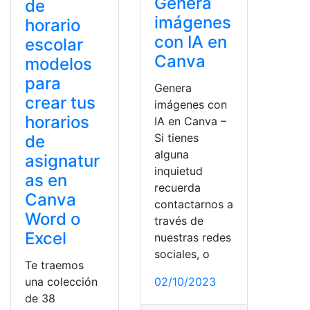
Genera
de
imágenes
horario
con IA en
escolar
Canva
modelos
para
Genera
crear tus
imágenes con
horarios
IA en Canva –
Si tienes
de
alguna
asignatur
inquietud
as en
recuerda
Canva
contactarnos a
Word o
través de
Excel
nuestras redes
sociales, o
Te traemos
una colección
02/10/2023
de 38