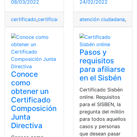
08/03/2022
24/02/2022
certificado
,
certificado de vacunación
atención ciudadana
,
Certificado digi
,
Cert
Pasos y
requisitos
para afiliarse
Conoce
en el Sisbén
como
Certificado Sisbén
obtener un
online. Requisitos
Certificado
para el SISBEN, la
Composición
pregunta del millón
Junta
para todos aquellos
Directiva
casos y personas
que desean pasar