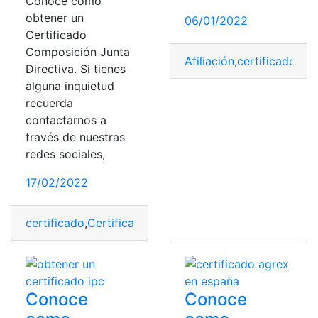
Conoce como
obtener un
06/01/2022
Certificado
Composición Junta
Afiliación
,
certificado
,
Cer
Directiva. Si tienes
alguna inquietud
recuerda
contactarnos a
través de nuestras
redes sociales,
17/02/2022
certificado
,
Certificado digital
,
Junta Directiva
,
Ley Org
Conoce
Conoce