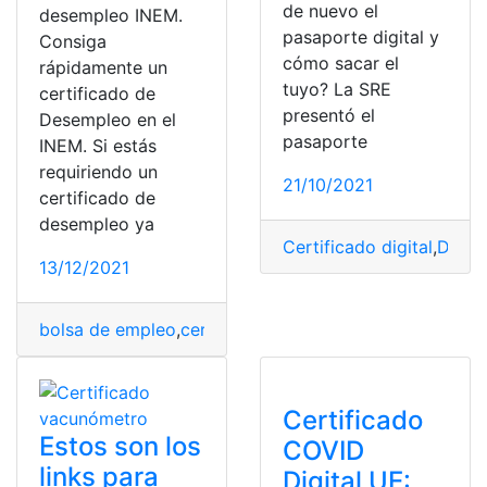
de nuevo el
desempleo INEM.
pasaporte digital y
Consiga
cómo sacar el
rápidamente un
tuyo? La SRE
certificado de
presentó el
Desempleo en el
pasaporte
INEM. Si estás
requiriendo un
21/10/2021
certificado de
desempleo ya
Certificado digital
,
Digita
13/12/2021
bolsa de empleo
,
certificado
,
Certificado digital
,
Certif
Certificado
Estos son los
COVID
links para
Digital UE: