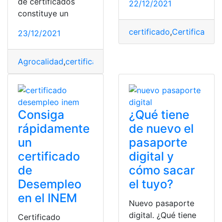
de certificados
22/12/2021
constituye un
certificado
,
Certificado d
23/12/2021
Agrocalidad
,
certificado
,
certificado de actividades
,
Cer
Consiga
¿Qué tiene
rápidamente
de nuevo el
un
pasaporte
certificado
digital y
de
cómo sacar
Desempleo
el tuyo?
en el INEM
Nuevo pasaporte
digital. ¿Qué tiene
Certificado