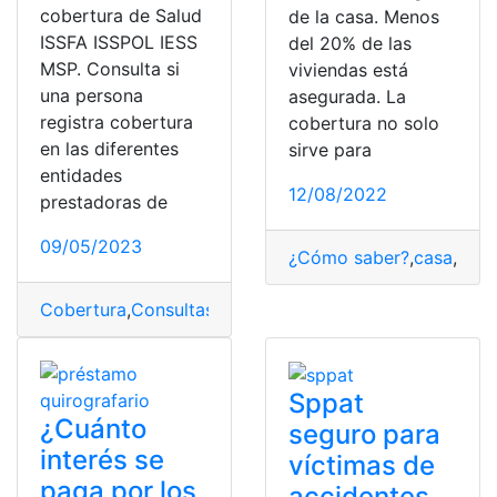
cobertura de Salud
de la casa. Menos
ISSFA ISSPOL IESS
del 20% de las
MSP. Consulta si
viviendas está
una persona
asegurada. La
registra cobertura
cobertura no solo
en las diferentes
sirve para
entidades
12/08/2022
prestadoras de
09/05/2023
¿Cómo saber?
,
casa
,
Cobe
Cobertura
,
Consultas
,
Ecuador
,
iess
,
ISSFA
,
ISSPOL
,
Minis
Sppat
¿Cuánto
seguro para
interés se
víctimas de
paga por los
accidentes