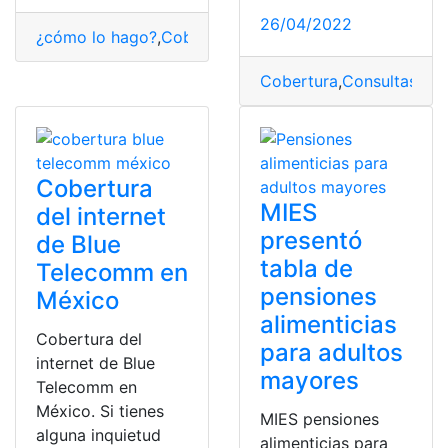
26/04/2022
¿cómo lo hago?
,
Cobertura
,
Mejorar
,
móvil
,
Soluciones
,
t
Cobertura
,
Consultas
,
Pla
Cobertura
MIES
del internet
presentó
de Blue
tabla de
Telecomm en
pensiones
México
alimenticias
Cobertura del
para adultos
internet de Blue
mayores
Telecomm en
México. Si tienes
MIES pensiones
alguna inquietud
alimenticias para