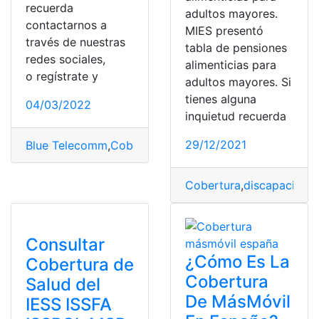
recuerda
adultos mayores.
contactarnos a
MIES presentó
través de nuestras
tabla de pensiones
redes sociales,
alimenticias para
o regístrate y
adultos mayores. Si
tienes alguna
04/03/2022
inquietud recuerda
29/12/2021
Blue Telecomm
,
Cobertura
,
Consultas
,
Internet
,
México
Cobertura
,
discapacidad
,
Consultar
¿Cómo Es La
Cobertura de
Cobertura
Salud del
De MásMóvil
IESS ISSFA