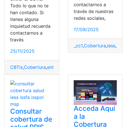
contactarnos a
Todo lo que no te
través de nuestras
han contado. Si
redes sociales,
tienes alguna
inquietud recuerda
17/09/2025
contactarnos a
través
_cc1
,
Cobertura
,
iess
,
ISSF
25/11/2025
CBTis
,
Cobertura
,
entrar
,
Inscripción
,
Requisitos
Acceda Aquí
Consultar
a la
cobertura de
Cobertura