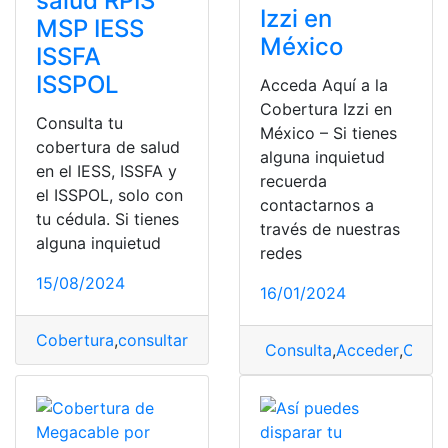
salud RPIS
Izzi en
MSP IESS
México
ISSFA
ISSPOL
Acceda Aquí a la
Cobertura Izzi en
Consulta tu
México – Si tienes
cobertura de salud
alguna inquietud
en el IESS, ISSFA y
recuerda
el ISSPOL, solo con
contactarnos a
tu cédula. Si tienes
través de nuestras
alguna inquietud
redes
15/08/2024
16/01/2024
Cobertura
,
consultar
,
exp1
,
iess
,
ISSFA
,
ISSPOL
,
MSP
,
RPIS
,
Consulta
,
Acceder
,
Cober