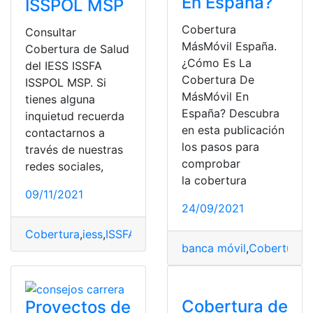
En España?
ISSPOL MSP
Cobertura
Consultar
MásMóvil España.
Cobertura de Salud
¿Cómo Es La
del IESS ISSFA
Cobertura De
ISSPOL MSP. Si
MásMóvil En
tienes alguna
España? Descubra
inquietud recuerda
en esta publicación
contactarnos a
los pasos para
través de nuestras
comprobar
redes sociales,
la cobertura
09/11/2021
24/09/2021
Cobertura
,
iess
,
ISSFA
,
ISSPOL
,
MSP
,
Salud
banca móvil
,
Cobertura
,
m
Cobertura de
Proyectos de