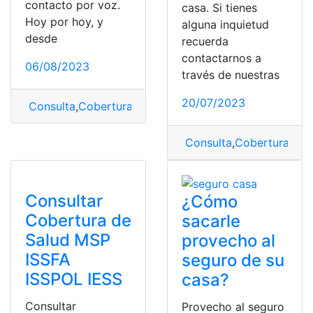
contacto por voz.
casa. Si tienes
Hoy por hoy, y
alguna inquietud
desde
recuerda
contactarnos a
06/08/2023
través de nuestras
20/07/2023
Consulta
,
Cobertura
,
Cobertura móvil
,
Mejor cobertura
Consulta
,
Cobertura
,
móv
Consultar
¿Cómo
Cobertura de
sacarle
Salud MSP
provecho al
ISSFA
seguro de su
ISSPOL IESS
casa?
Consultar
Provecho al seguro