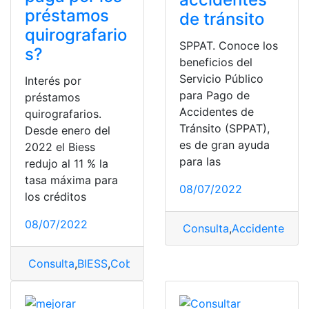
préstamos
de tránsito
quirografario
SPPAT. Conoce los
s?
beneficios del
Servicio Público
Interés por
para Pago de
préstamos
Accidentes de
quirografarios.
Tránsito (SPPAT),
Desde enero del
es de gran ayuda
2022 el Biess
para las
redujo al 11 % la
tasa máxima para
08/07/2022
los créditos
08/07/2022
Consulta
,
Accidentes
,
Ben
Consulta
,
BIESS
,
Cobertura
,
préstamo quirografario
,
Tas