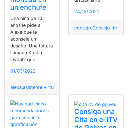
disciplinario
un enchufe
24/12/2021
Una niña de 10
años le pide a
consejo
,
Consejo de la Ju
Alexa que le
aconseje un
desafío. Una tuitera
llamada Kristin
Livdahl que
01/03/2022
alexa
,
asistente virtual
,
consejo
,
desafío
,
Internacional
,
pe
Consiga una
Cita en el ITV
de Gelves en