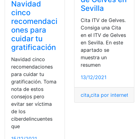
Navidad
Sevilla
cinco
recomendaci
Cita ITV de Gelves.
Consiga una Cita
ones para
en el ITV de Gelves
cuidar tu
en Sevilla. En este
gratificación
apartado se
muestra un
Navidad cinco
resumen
recomendaciones
para cuidar tu
13/12/2021
gratificación. Toma
nota de estos
cita
,
cita por internet
,
Cit
consejos pero
evitar ser víctima
de los
ciberdelincuentes
que
15/12/2021