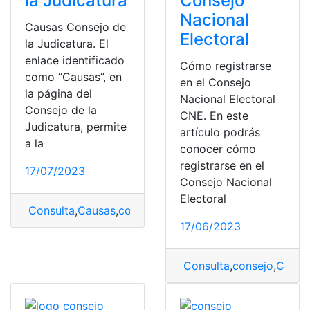
la Judicatura
Consejo
Nacional
Causas Consejo de
Electoral
la Judicatura. El
enlace identificado
Cómo registrarse
como “Causas”, en
en el Consejo
la página del
Nacional Electoral
Consejo de la
CNE. En este
Judicatura, permite
artículo podrás
a la
conocer cómo
registrarse en el
17/07/2023
Consejo Nacional
Electoral
Consulta
,
Causas
,
consejo
,
Consejo de la Judicatura
,
Ju
17/06/2023
Consulta
,
consejo
,
Consej