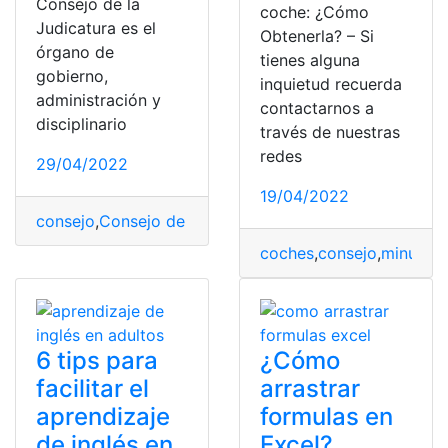
Consejo de la
coche: ¿Cómo
Judicatura es el
Obtenerla? – Si
órgano de
tienes alguna
gobierno,
inquietud recuerda
administración y
contactarnos a
disciplinario
través de nuestras
redes
29/04/2022
19/04/2022
consejo
,
Consejo de la Judicatura
,
consulta
,
Consulta On
coches
,
consejo
,
minusvál
6 tips para
¿Cómo
facilitar el
arrastrar
aprendizaje
formulas en
de inglés en
Excel?