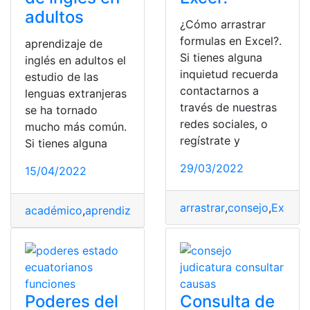
adultos
¿Cómo arrastrar
formulas en Excel?.
aprendizaje de
Si tienes alguna
inglés en adultos el
inquietud recuerda
estudio de las
contactarnos a
lenguas extranjeras
través de nuestras
se ha tornado
redes sociales, o
mucho más común.
regístrate y
Si tienes alguna
29/03/2022
15/04/2022
arrastrar
,
consejo
,
Excel
,
F
académico
,
aprendizaje
,
aprendizaje de inglés en adult
Poderes del
Consulta de