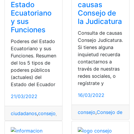
Estado
causas
Ecuatoriano
Consejo de
y sus
la Judicatura
Funciones
Consulta de causas
Consejo Judicatura.
Poderes del Estado
Si tienes alguna
Ecuatoriano y sus
inquietud recuerda
Funciones. Resumen
contactarnos a
del los 5 tipos de
través de nuestras
poderes públicos
redes sociales, o
(actuales) del
regístrate y
Estado del Ecuador
16/03/2022
21/03/2022
consejo
,
Consejo de la J
ciudadanos
,
consejo
,
electoral
,
Poder
,
Poder Ejecutivo