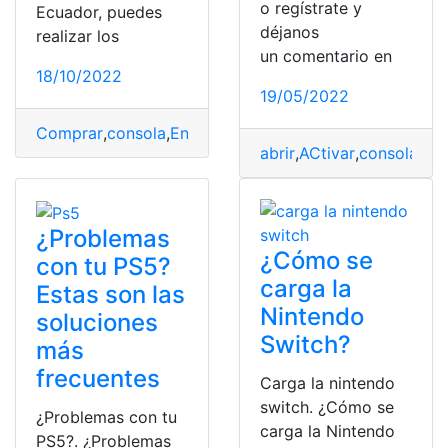
o regístrate y
Ecuador, puedes
déjanos
realizar los
un comentario en
18/10/2022
19/05/2022
Comprar
,
consola
,
Entrega
,
juegos
,
Steam
abrir
,
ACtivar
,
consola
,
cs
¿Problemas
¿Cómo se
con tu PS5?
carga la
Estas son las
Nintendo
soluciones
Switch?
más
frecuentes
Carga la nintendo
switch. ¿Cómo se
¿Problemas con tu
carga la Nintendo
PS5?. ¿Problemas