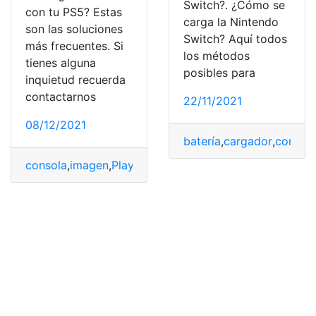
Switch?. ¿Cómo se
con tu PS5? Estas
carga la Nintendo
son las soluciones
Switch? Aquí todos
más frecuentes. Si
los métodos
tienes alguna
posibles para
inquietud recuerda
contactarnos
22/11/2021
08/12/2021
batería
,
cargador
,
consol
consola
,
imagen
,
PlayStation 5
,
problemas
,
software
,
tele