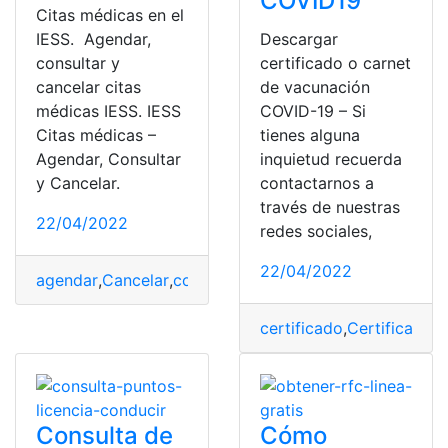
COVID19
Citas médicas en el
IESS. Agendar,
Descargar
consultar y
certificado o carnet
cancelar citas
de vacunación
médicas IESS. IESS
COVID-19 – Si
Citas médicas –
tienes alguna
Agendar, Consultar
inquietud recuerda
y Cancelar.
contactarnos a
través de nuestras
22/04/2022
redes sociales,
22/04/2022
agendar
,
Cancelar
,
consulta
,
Consulta de Denuncia
,
cons
certificado
,
Certificado 
Consulta de
Cómo