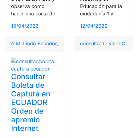
observa como
Educación para la
hacer una carta de
ciudadanía 1 y
15/04/2022
12/04/2022
A Mi Lindo Ecuador
,
carta de renuncia
consulta de valor
,
consulta
,
,
Consul
Consult
Consultar
Boleta de
Captura en
ECUADOR
Orden de
apremio
Internet