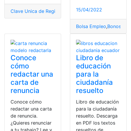
15/04/2022
Clave Unica de Registro de Población en México
,
cons
Bolsa Empleo
,
Bonos MIE
Conoce
Libro de
cómo
educación
redactar una
para la
carta de
ciudadanía
renuncia
resuelto
Conoce cómo
Libro de educación
redactar una carta
para la ciudadanía
de renuncia.
resuelto. Descarga
¿Quieres renunciar
en PDF los textos
a tu trabajo? Lee y
resueltos de