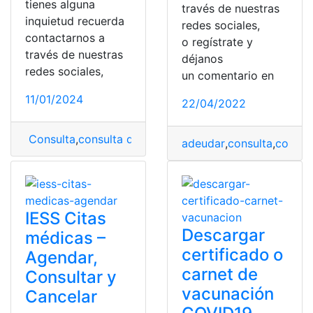
tienes alguna
través de nuestras
inquietud recuerda
redes sociales,
contactarnos a
o regístrate y
través de nuestras
déjanos
redes sociales,
un comentario en
11/01/2024
22/04/2022
Consulta
,
consulta de valor
,
Matrícula
,
matrícula vehicu
adeudar
,
consulta
,
consul
IESS Citas
Descargar
médicas –
certificado o
Agendar,
carnet de
Consultar y
vacunación
Cancelar