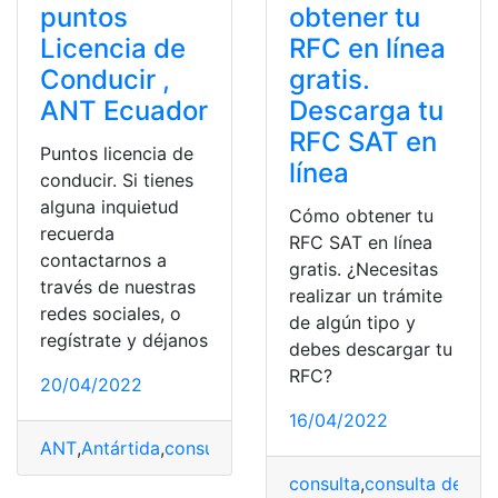
puntos
obtener tu
Licencia de
RFC en línea
Conducir ,
gratis.
ANT Ecuador
Descarga tu
RFC SAT en
Puntos licencia de
línea
conducir. Si tienes
alguna inquietud
Cómo obtener tu
recuerda
RFC SAT en línea
contactarnos a
gratis. ¿Necesitas
través de nuestras
realizar un trámite
redes sociales, o
de algún tipo y
regístrate y déjanos
debes descargar tu
RFC?
20/04/2022
16/04/2022
ANT
,
Antártida
,
consulta
,
consulta de valor
,
Consulta la p
consulta
,
consulta de ca