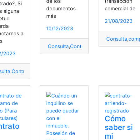
de los
transacción
trado?. Si
documentos
comercial de
s alguna
más
ietud
21/08/2023
erda
10/12/2023
actarnos a
de Arrendamiento
,
Notarizar
Consulta
,
comp
és
Consulta
,
Contrato
,
ejemplo
,
temporada
2/2023
ulta
,
Contrato
,
contrato de alquiler
,
Registro
Cómo
trato
saber si
mi