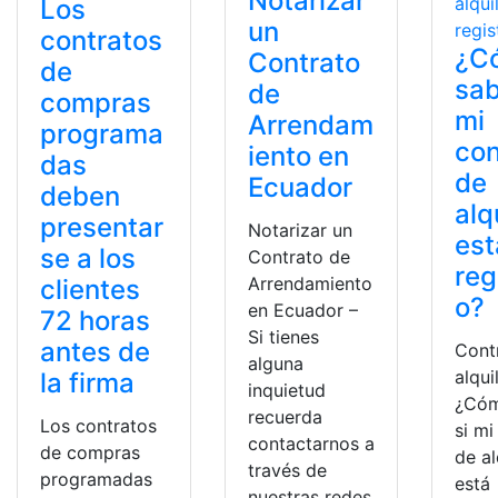
Notarizar
Los
un
contratos
¿C
Contrato
de
sab
de
compras
mi
Arrendam
programa
con
iento en
das
de
Ecuador
deben
alq
presentar
Notarizar un
est
se a los
Contrato de
reg
Arrendamiento
clientes
o?
en Ecuador –
72 horas
Si tienes
antes de
Cont
alguna
alquil
la firma
inquietud
¿Cóm
recuerda
Los contratos
si mi
contactarnos a
de compras
de al
través de
programadas
está
nuestras redes