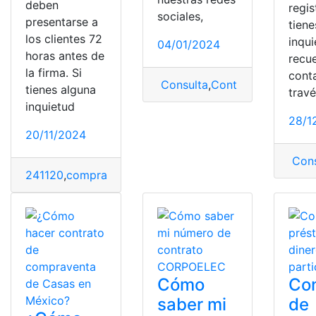
deben
regis
sociales,
presentarse a
tiene
los clientes 72
inqu
04/01/2024
horas antes de
recu
la firma. Si
cont
Consulta
,
Contrato
,
Contrato 
tienes alguna
trav
inquietud
28/1
20/11/2024
Cons
241120
,
compras
,
Contrato
,
financieras
,
transparencia
Cómo
Con
saber mi
de