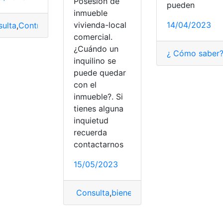
Posesión de
pueden
inmueble
vivienda-local
14/04/2023
ulta
,
Contrato
,
dinero
,
Préstamo
comercial.
rato
,
Corpoelec
,
Número
,
saber
¿Cuándo un
¿ Cómo saber
inquilino se
puede quedar
con el
inmueble?. Si
tienes alguna
inquietud
recuerda
contactarnos
15/05/2023
Consulta
,
bienes inmuebles
,
Contrato
,
co