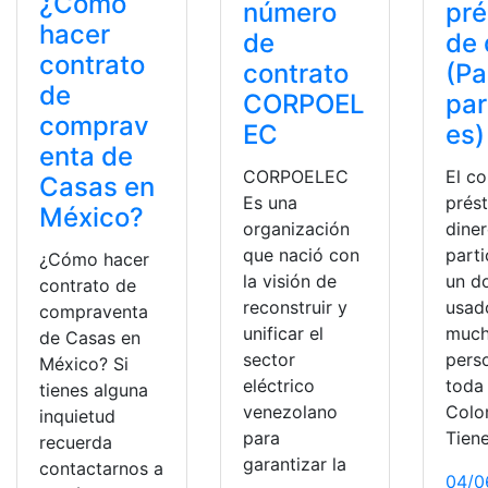
¿Cómo
número
pr
hacer
de
de 
contrato
contrato
(Pa
de
CORPOEL
par
comprav
EC
es)
enta de
CORPOELEC
El co
Casas en
Es una
prés
México?
organización
dine
que nació con
parti
¿Cómo hacer
la visión de
un d
contrato de
reconstruir y
usad
compraventa
unificar el
much
de Casas en
sector
pers
México? Si
eléctrico
toda
tienes alguna
venezolano
Colo
inquietud
para
Tien
recuerda
garantizar la
contactarnos a
04/0