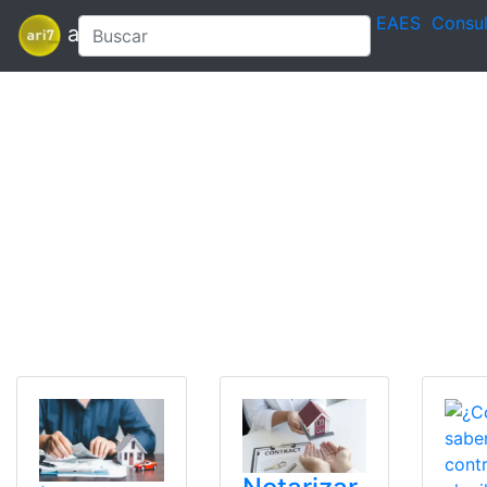
EAES
Consul
ari7