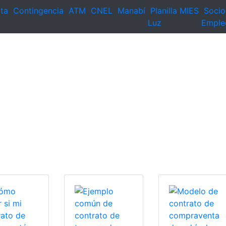
ta
Contingencia
ATM
CNEL
Manabí
Planilla
MIES
Socio
Luz
Emple