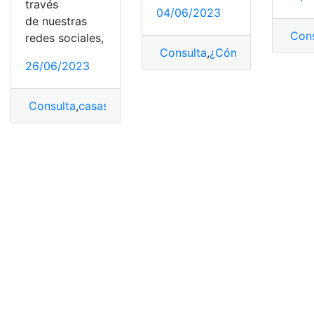
través
04/06/2023
de nuestras
Cons
redes sociales,
Consulta
,
¿Cómo saber?
,
Cont
26/06/2023
Consulta
,
casas
,
compraventa
,
Contrato
,
Hacer