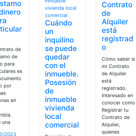
éstamo
Contrato
dinero
de
ra
Alquiler
Cuándo
ticular
está
un
registrad
inquilino
o
se puede
ntrato de
quedar
tamo de
Cómo saber si
ro para
con el
mi Contrato
culares es
inmueble.
de Alquiler
ocumento
está
Posesión
o por
registrado.
de
as
Interesado en
inmueble
onas en
conocer como
vivienda
Registrar tu
mbia.
local
Contrato de
e una
comercial
Alquiler,
quienes
6/2023