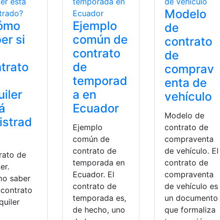
Modelo
ómo
Ejemplo
de
er si
común de
contrato
contrato
de
trato
de
comprav
temporad
enta de
uiler
a en
vehículo
á
Ecuador
Modelo de
istrad
Ejemplo
contrato de
común de
compraventa
contrato de
de vehículo. El
rato de
temporada en
contrato de
er.
Ecuador. El
compraventa
o saber
contrato de
de vehículo es
 contrato
temporada es,
un documento
quiler
de hecho, uno
que formaliza