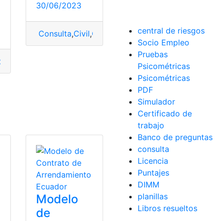
30/06/2023
central de riesgos
Consulta
,
Civil
,
Contrato
,
Ejecución
,
Obra cierta
Socio Empleo
Pruebas
raventa
,
Contrato
,
Modelo
,
Modelo de Contrato
Psicométricas
Psicométricas
PDF
Simulador
Certificado de
trabajo
Banco de preguntas
consulta
Licencia
Puntajes
DIMM
planillas
Modelo
Libros resueltos
de