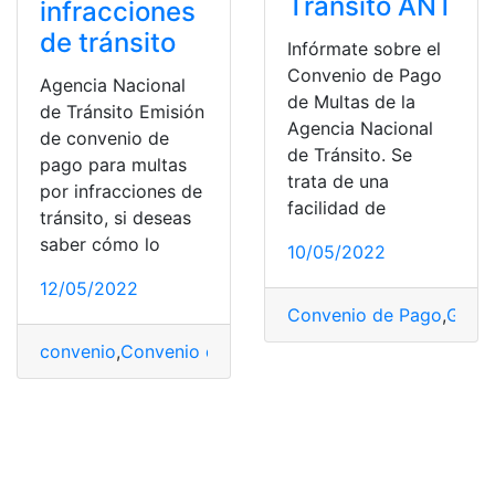
Tránsito ANT
infracciones
de tránsito
Infórmate sobre el
Convenio de Pago
Agencia Nacional
de Multas de la
de Tránsito Emisión
Agencia Nacional
de convenio de
de Tránsito. Se
pago para multas
trata de una
por infracciones de
facilidad de
tránsito, si deseas
saber cómo lo
10/05/2022
12/05/2022
Convenio de Pago
,
Grup
convenio
,
Convenio de Pago
,
Multas
,
Multas
,
multas de t