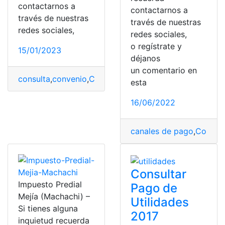
contactarnos a
contactarnos a
través de nuestras
través de nuestras
redes sociales,
redes sociales,
o regístrate y
15/01/2023
déjanos
un comentario en
consulta
,
convenio
,
Convenio de Pago
,
Ecuador
,
Requisi
esta
16/06/2022
canales de pago
,
Conven
Consultar
Impuesto Predial
Pago de
Mejía (Machachi) –
Utilidades
Si tienes alguna
2017
inquietud recuerda