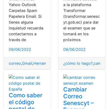
Yahoo Outlook
a la plataforma
Carpetas Spam
Transformar
Papelera Email. Si
(transformar.senesc
tienes alguna
yt.gob.ec) para dar
inquietud recuerda
el examen que se
contactarnos a
tomará en los
través de
próximos
09/06/2022
08/06/2022
correo
,
Gmail
,
Herramientas Ecuador
¿cómo lo hago?
,
Hotmail
,
Yahoo!
,
cambiar
Cambiar
Como saber
Correo
el código
Senescyt –
postal de