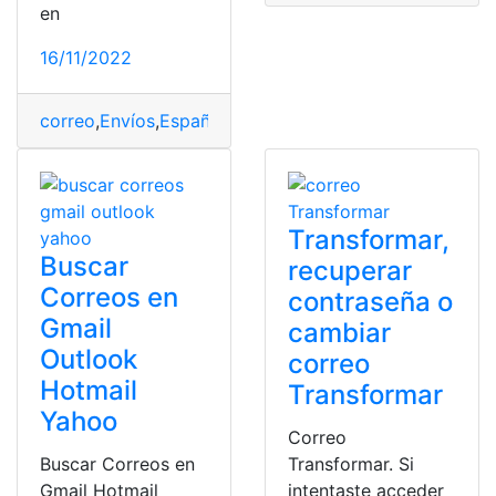
en
16/11/2022
correo
,
Envíos
,
España
,
Formulario
,
oficina
,
Registro
,
usua
Transformar,
Buscar
recuperar
Correos en
contraseña o
Gmail
cambiar
Outlook
correo
Hotmail
Transformar
Yahoo
Correo
Buscar Correos en
Transformar. Si
Gmail Hotmail
intentaste acceder