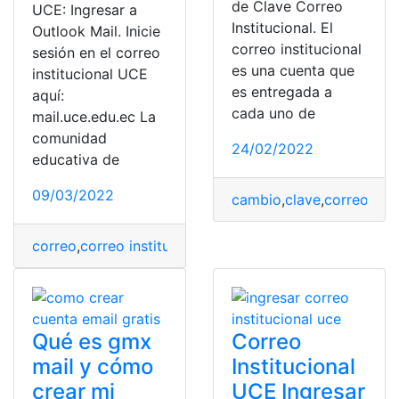
de Clave Correo
UCE: Ingresar a
Institucional. El
Outlook Mail. Inicie
correo institucional
sesión en el correo
es una cuenta que
institucional UCE
es entregada a
aquí:
cada uno de
mail.uce.edu.ec La
comunidad
24/02/2022
educativa de
09/03/2022
cambio
,
clave
,
correo
,
Ecu
correo
,
correo institucional
,
Ecuador
,
Herramientas Ecu
Qué es gmx
Correo
mail y cómo
Institucional
crear mi
UCE Ingresar