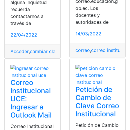
correo.educacion.g
alguna inquietud
ob.ec. Los
recuerda
docentes y
contactarnos a
autoridades de
través de
14/03/2022
22/04/2022
correo
,
correo institucion
Acceder
,
cambiar clave
,
computador
,
contraseña
,
correo
Correo
Petición de
Institucional
Cambio de
UCE:
Clave Correo
Ingresar a
Institucional
Outlook Mail
Petición de Cambio
Correo Institucional