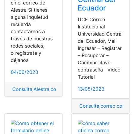
en el correo de
Ecuador
Alestra Si tienes
alguna inquietud
UCE Correo
recuerda
Institucional
contactarnos a
Universidad Central
través de nuestras
del Ecuador, Mail
redes sociales,
Ingresar – Registrar
o regístrate y
– Recuperar –
déjanos
Cambiar clave
contraseña Video
04/06/2023
Tutorial
13/05/2023
Consulta
,
Alestra
,
correo
,
Iniciar
,
iniciar sesión
Consulta
,
correo
,
correo 