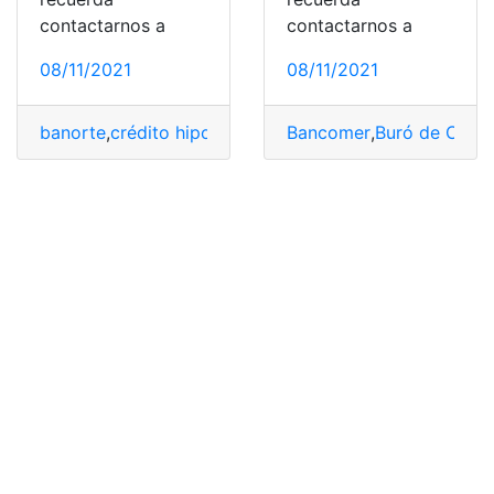
contactarnos a
contactarnos a
08/11/2021
08/11/2021
banorte
,
crédito hipotecario
,
Documentos
Bancomer
,
Buró de Crédi
,
México
,
Requi