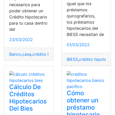
igual que los
necesarios para
préstamos
poder obtener un
quirografarios,
Crédito hipotecario
los préstamos
para tu casa dentro
hipotecarios del
del
BIESS necesitan de
23/03/2022
01/03/2022
Banco
,
casa
,
crédito hipotecario
,
documentos
,
España
,
h
BIESS
,
crédito hipotecari
Cálculo De
Cómo
Créditos
obtener un
Hipotecarios
préstamo
Del Bies
hipotecario