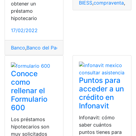
BIESS
,
compraventa
,
cons
obtener un
préstamo
hipotecario
17/02/2022
Banco
,
Banco del Pacífico
,
bancos
,
crédito hipotecario
,
Conoce
Puntos para
como
acceder a un
rellenar el
crédito en
Formulario
Infonavit
600
Infonavit: cómo
Los préstamos
saber cuántos
hipotecarios son
puntos tienes para
muy solicitados