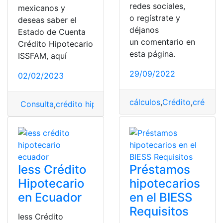
redes sociales,
mexicanos y
o regístrate y
deseas saber el
déjanos
Estado de Cuenta
un comentario en
Crédito Hipotecario
esta página.
ISSFAM, aquí
29/09/2022
02/02/2023
cálculos
,
Crédito
,
crédito
Consulta
,
crédito hipotecario
,
estado de cuenta
Iess Crédito
Préstamos
Hipotecario
hipotecarios
en Ecuador
en el BIESS
Requisitos
Iess Crédito