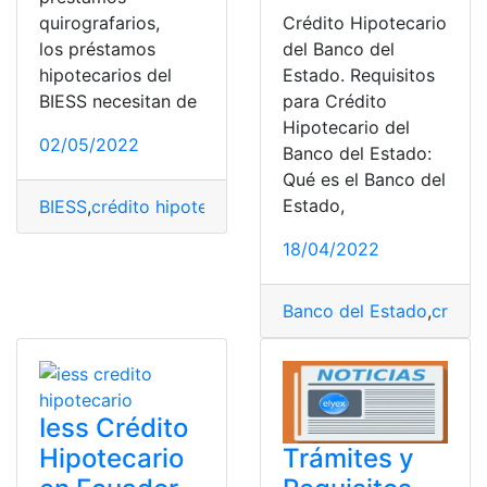
quirografarios,
Crédito Hipotecario
los préstamos
del Banco del
hipotecarios del
Estado. Requisitos
BIESS necesitan de
para Crédito
Hipotecario del
02/05/2022
Banco del Estado:
Qué es el Banco del
Estado,
BIESS
,
crédito hipotecario
,
hipoteca
,
hipotecario
,
Présta
18/04/2022
Banco del Estado
,
crédit
Iess Crédito
Hipotecario
Trámites y