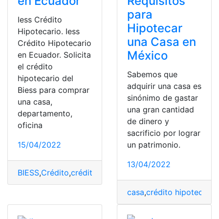
en Ecuador
Requisitos
para
Iess Crédito
Hipotecar
Hipotecario. Iess
una Casa en
Crédito Hipotecario
México
en Ecuador. Solicita
el crédito
Sabemos que
hipotecario del
adquirir una casa es
Biess para comprar
sinónimo de gastar
una casa,
una gran cantidad
departamento,
de dinero y
oficina
sacrificio por lograr
15/04/2022
un patrimonio.
13/04/2022
BIESS
,
Crédito
,
crédito hipotecario
,
hipotecario
,
Simulado
casa
,
crédito hipotecario
,