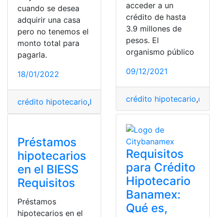
acceder a un
cuando se desea
crédito de hasta
adquirir una casa
3.9 millones de
pero no tenemos el
pesos. El
monto total para
organismo público
pagarla.
09/12/2021
18/01/2022
crédito hipotecario
,
crédi
crédito hipotecario
,
Formulario
,
formulario 600
,
hipotec
Préstamos
Requisitos
hipotecarios
para Crédito
en el BIESS
Hipotecario
Requisitos
Banamex:
Préstamos
Qué es,
hipotecarios en el