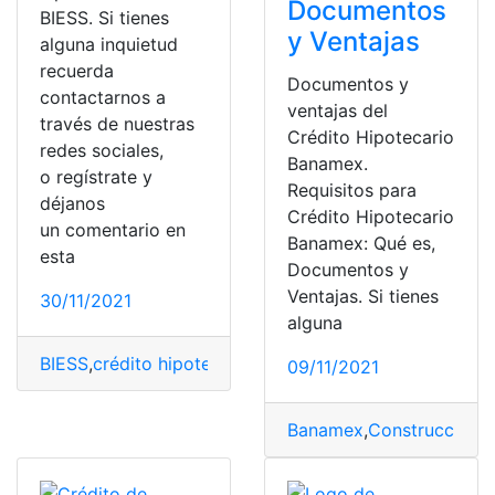
Documentos
BIESS. Si tienes
y Ventajas
alguna inquietud
recuerda
Documentos y
contactarnos a
ventajas del
través de nuestras
Crédito Hipotecario
redes sociales,
Banamex.
o regístrate y
Requisitos para
déjanos
Crédito Hipotecario
un comentario en
Banamex: Qué es,
esta
Documentos y
Ventajas. Si tienes
30/11/2021
alguna
BIESS
,
crédito hipotecario
,
Préstamo
,
préstamo hipoteca
09/11/2021
Banamex
,
Construcción
,
c