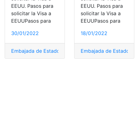
EEUU. Pasos para
EEUU. Pasos para
solicitar la Visa a
solicitar la Visa a
EEUUPasos para
EEUUPasos para
30/01/2022
18/01/2022
Embajada de Estados Unidos
,
Embajada de Estados U
información
,
obtener
,
Pas