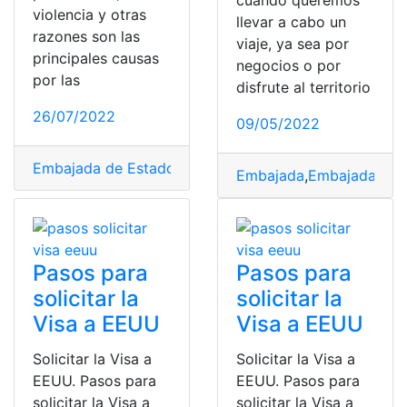
cuando queremos
violencia y otras
llevar a cabo un
razones son las
viaje, ya sea por
principales causas
negocios o por
por las
disfrute al territorio
26/07/2022
09/05/2022
Embajada de Estados Unidos
,
motivos
,
países permitid
Embajada
,
Embajada de 
Pasos para
Pasos para
solicitar la
solicitar la
Visa a EEUU
Visa a EEUU
Solicitar la Visa a
Solicitar la Visa a
EEUU. Pasos para
EEUU. Pasos para
solicitar la Visa a
solicitar la Visa a