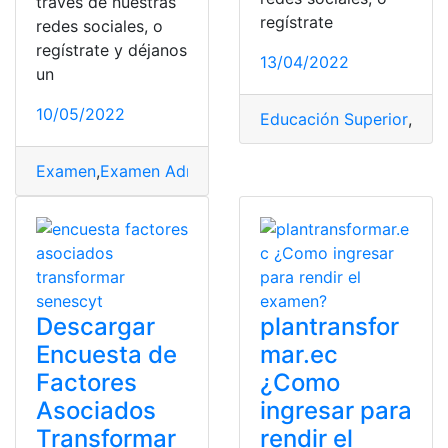
través de nuestras
regístrate
redes sociales, o
regístrate y déjanos
13/04/2022
un
10/05/2022
Educación Superior
,
Exam
Examen
,
Examen Admisión
,
examen clínico
,
Examen de 
Descargar
plantransfor
Encuesta de
mar.ec
Factores
¿Como
Asociados
ingresar para
Transformar
rendir el