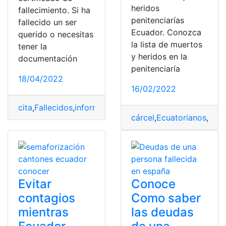
heridos
fallecimiento. Si ha
penitenciarías
fallecido un ser
Ecuador. Conozca
querido o necesitas
la lista de muertos
tener la
y heridos en la
documentación
penitenciaría
18/04/2022
16/02/2022
cita
,
Fallecidos
,
información
,
online
,
proceso
cárcel
,
Ecuatorianos
,
Fall
Evitar
Conoce
contagios
Como saber
mientras
las deudas