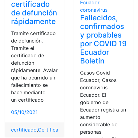
certificado
de defunción
Fallecidos,
rápidamente
confirmados
Tramite certificado
y probables
de defunción.
por COVID 19
Tramite el
Ecuador
certificado de
Boletín
defunción
rápidamente. Avalar
Casos Covid
que ha ocurrido un
Ecuador, Casos
fallecimiento se
coronavirus
hace mediante
Ecuador. El
un certificado
gobierno de
Ecuador registra un
05/10/2021
aumento
considerable de
certificado
,
Certificados
,
documentación
,
documento
,
Fa
personas