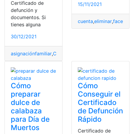
Certificado de
15/11/2021
defunción y
documentos. Si
cuenta
,
eliminar
,
faceboo
tienes alguna
30/12/2021
asignaciónfamiliar
,
Certificado de Defunción
,
Chile
,
Fall
Cómo
Cómo
preparar
Conseguir el
dulce de
Certificado
calabaza
de Defunción
para Día de
Rápido
Muertos
Certificado de