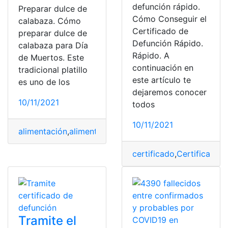
defunción rápido.
Preparar dulce de
Cómo Conseguir el
calabaza. Cómo
Certificado de
preparar dulce de
Defunción Rápido.
calabaza para Día
Rápido. A
de Muertos. Este
continuación en
tradicional platillo
este artículo te
es uno de los
dejaremos conocer
10/11/2021
todos
10/11/2021
alimentación
,
alimentos
,
cocina
,
Día de los difuntos
,
Fall
certificado
,
Certificados
,
Tramite el