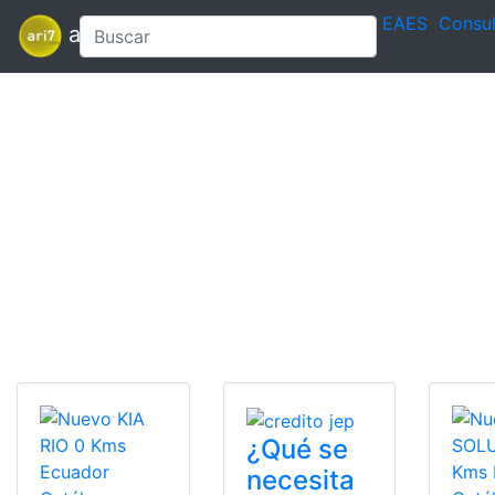
EAES
Consul
ari7
¿Qué se
necesita