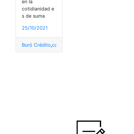
en la
cotidianidad e
s de suma
25/10/2021
Buró Crédito
,
capitales
,
Crédito
,
créditos
,
financiam