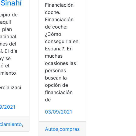
 Sinahí
Financiación
coche.
cipio de
Financiación
aquil
de coche:
ó plan
¿Cómo
acional
conseguirla en
nes del
España?. En
í. El día
muchas
oy se
ocasiones las
zó el
personas
amiento
buscan la
opción de
rcializaci
financiación
de
9/2021
03/09/2021
n
,
Documentos
,
España
,
Financiadas
,
financiamiento
,
Préstamo
nciamiento
,
jardines del sinahí
,
municipio de Guayaquil
,
Plan H
Autos
,
compras
,
España
,
financiamiento
,
V