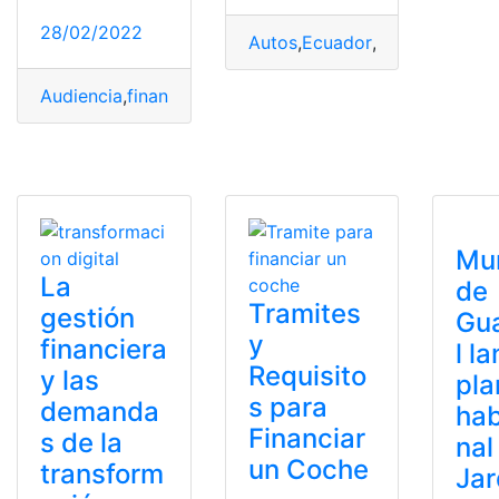
28/02/2022
Autos
,
Ecuador
,
financiamient
Audiencia
,
financiamiento
,
Informe
,
ley de compañías
,
se
Mun
La
de
Tramites
gestión
Gu
y
financiera
l l
Requisito
y las
pla
s para
demanda
hab
Financiar
s de la
nal
un Coche
transform
Jar