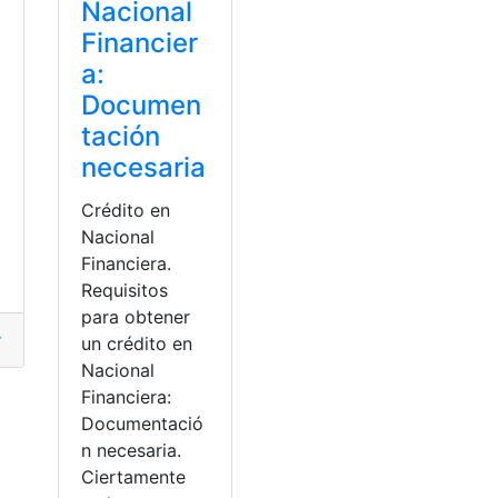
Nacional
Financier
a:
Documen
tación
necesaria
Crédito en
Nacional
Financiera.
Requisitos
para obtener
nciamiento
,
presupuesto
,
Requisitos
un crédito en
Nacional
Financiera:
stamo
,
Solicitud de documentos
Documentació
n necesaria.
ud Pública
,
Proyecto
,
Salud
Ciertamente