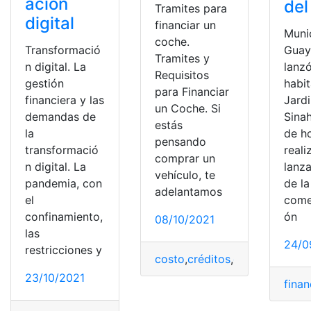
ación
del
Tramites para
digital
financiar un
Muni
coche.
Transformació
Guay
Tramites y
n digital. La
lanz
Requisitos
gestión
habit
para Financiar
financiera y las
Jardi
un Coche. Si
demandas de
Sinah
estás
la
de h
pensando
transformació
reali
comprar un
n digital. La
lanz
vehículo, te
pandemia, con
de la
adelantamos
el
come
confinamiento,
ón
08/10/2021
las
24/0
restricciones y
costo
,
créditos
,
documentació
23/10/2021
fina