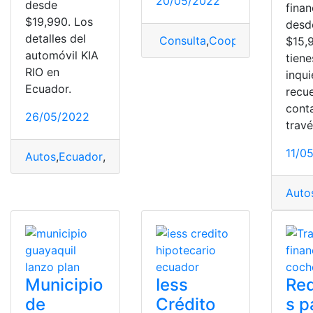
20/05/2022
desde
fina
$19,990. Los
desd
detalles del
Consulta
,
Cooperativa JEP
,
fi
$15,9
automóvil KIA
tiene
RIO en
inqu
Ecuador.
recu
cont
26/05/2022
trav
11/0
Autos
,
Ecuador
,
financiamiento
,
KIA
,
Precio
Auto
Municipio
Iess
Req
de
Crédito
s p