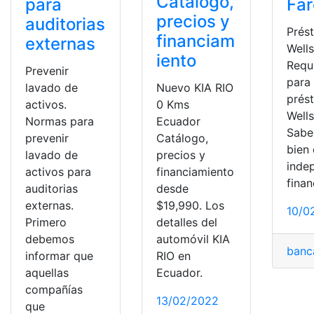
Catálogo,
para
Fa
precios y
auditorias
Prés
financiam
externas
Wells
iento
Requ
Prevenir
para
lavado de
Nuevo KIA RIO
prés
activos.
0 Kms
Wells
Normas para
Ecuador
Sab
prevenir
Catálogo,
bien
lavado de
precios y
inde
activos para
financiamiento
finan
auditorias
desde
externas.
$19,990. Los
10/0
Primero
detalles del
debemos
automóvil KIA
banc
informar que
RIO en
aquellas
Ecuador.
compañías
13/02/2022
que