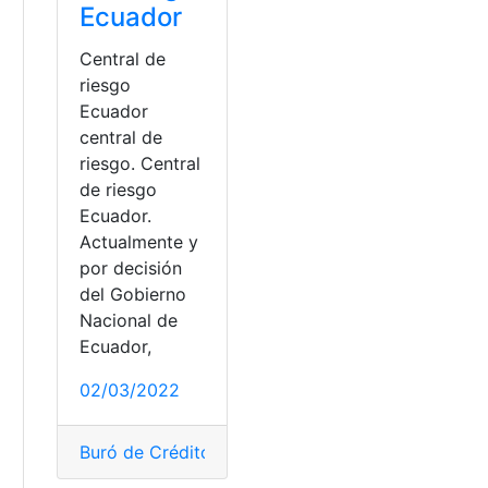
Ecuador
Central de
riesgo
Ecuador
central de
riesgo. Central
de riesgo
Ecuador.
Actualmente y
por decisión
del Gobierno
Nacional de
Ecuador,
02/03/2022
Buró de Crédito
,
Central de riesgo
,
central de ries
mos
,
trámites