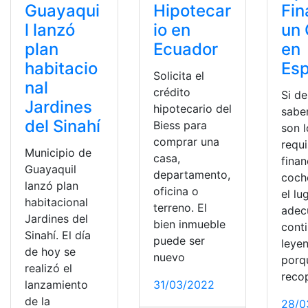
Guayaqui
Hipotecar
Fin
l lanzó
io en
un
plan
Ecuador
en
habitacio
Es
Solicita el
nal
crédito
Si d
Jardines
hipotecario del
sabe
del Sinahí
Biess para
son l
comprar una
requi
Municipio de
casa,
finan
Guayaquil
departamento,
coch
lanzó plan
oficina o
el lu
habitacional
terreno. El
adec
Jardines del
bien inmueble
cont
Sinahí. El día
puede ser
leye
de hoy se
nuevo
porq
realizó el
reco
lanzamiento
31/03/2022
de la
28/0