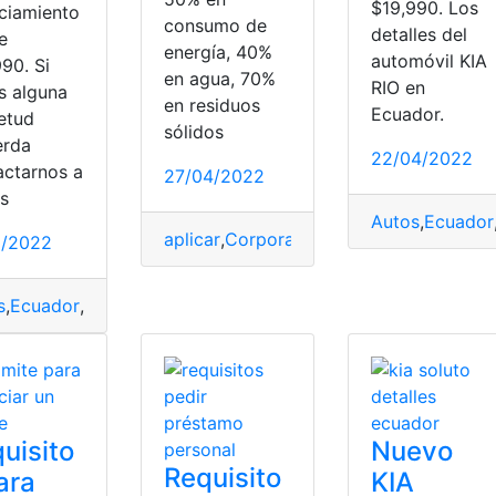
$19,990. Los
nciamiento
consumo de
detalles del
e
energía, 40%
automóvil KIA
nanciamiento
,
Prestamos
,
Tramites
90. Si
en agua, 70%
RIO en
s alguna
en residuos
Ecuador.
ietud
sólidos
erda
22/04/2022
actarnos a
27/04/2022
és
Autos
,
Ecuador
aplicar
,
Corporación Financiera Internac
5/2022
s
,
Ecuador
,
financiamiento
,
KIA
,
precios de autos
uisito
Nuevo
Requisito
ara
KIA