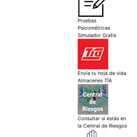
,
Requisitos
,
tipos
,
trámites
,
Vehículo
,
vehículos
abitacional
,
Requisitos
ehículo
,
vehículos