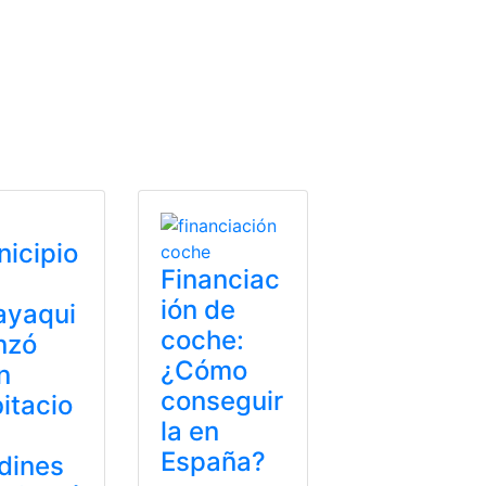
o
,
KIA
,
Precio
ctor privado
,
sector público
,
superintendencia de compañías
icipio
Financiac
ión de
ayaqui
coche:
anzó
¿Cómo
n
conseguir
itacio
la en
España?
dines