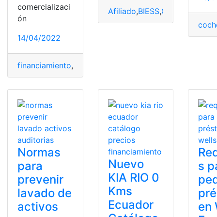
comercializaci
Afiliado
,
BIESS
,
Crédito
,
financ
ón
coch
14/04/2022
financiamiento
,
jardines del sinahí
,
municipio de Guayaq
Normas
Req
Nuevo
para
s p
KIA RIO 0
prevenir
ped
Kms
lavado de
pr
Ecuador
activos
en 