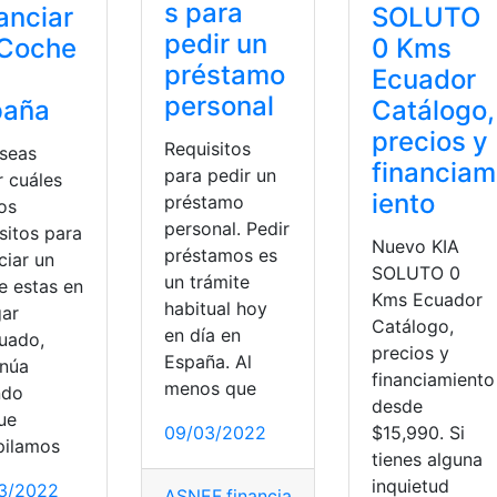
s para
anciar
SOLUTO
pedir un
 Coche
0 Kms
préstamo
Ecuador
personal
paña
Catálogo,
precios y
Requisitos
eseas
financiam
para pedir un
r cuáles
iento
préstamo
os
personal. Pedir
sitos para
Nuevo KIA
préstamos es
ciar un
SOLUTO 0
un trámite
e estas en
Kms Ecuador
habitual hoy
gar
Catálogo,
en día en
uado,
precios y
España. Al
inúa
financiamiento
menos que
ndo
desde
ue
09/03/2022
$15,990. Si
pilamos
tienes alguna
inquietud
3/2022
ASNEF
,
financiamiento
,
personal
,
présta