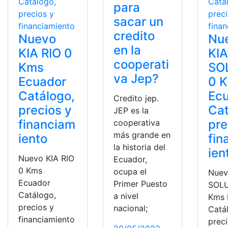
para
sacar un
credito
Nuevo
Nu
en la
KIA RIO 0
KI
cooperati
Kms
SO
va Jep?
Ecuador
0 
Catálogo,
Ec
Credito jep.
precios y
Cat
JEP es la
financiam
pre
cooperativa
más grande en
iento
fin
la historia del
ien
Nuevo KIA RIO
Ecuador,
0 Kms
ocupa el
Nuev
Ecuador
Primer Puesto
SOL
Catálogo,
a nivel
Kms 
precios y
nacional;
Catá
financiamiento
prec