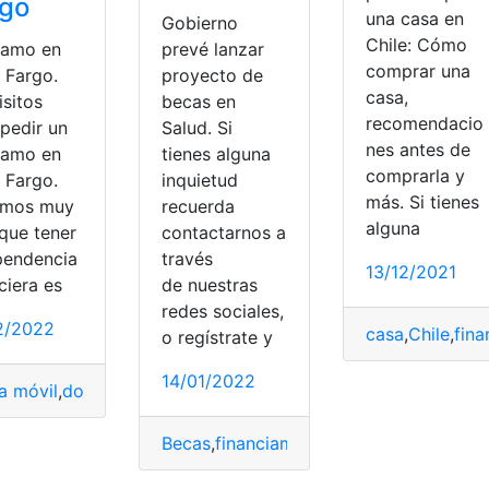
rgo
una casa en
Gobierno
Chile: Cómo
tamo en
prevé lanzar
comprar una
 Fargo.
proyecto de
casa,
isitos
becas en
recomendacio
 pedir un
Salud. Si
nes antes de
tamo en
tienes alguna
comprarla y
 Fargo.
inquietud
más. Si tienes
emos muy
recuerda
alguna
 que tener
contactarnos a
pendencia
través
13/12/2021
ciera es
de nuestras
redes sociales,
2/2022
casa
,
Chile
,
fina
o regístrate y
14/01/2022
a móvil
,
documentación
,
Estados Unidos
,
financiamiento
,
Pré
Becas
,
financiamiento
,
Ministerio de Sal