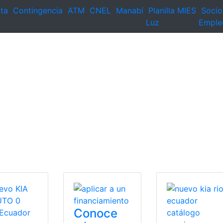
ta
Contingencia
ATM
CNEL
Manabí
Planilla
MIES
Socio
Luz
Emple
Conoce