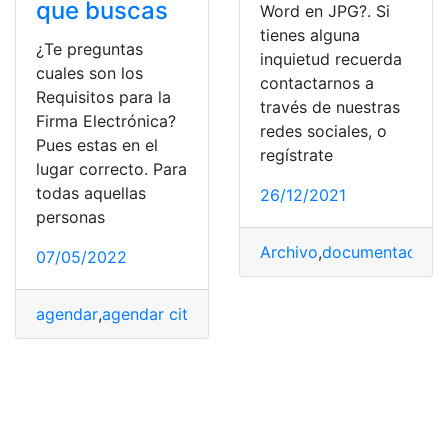
que buscas
Word en JPG?. Si
tienes alguna
¿Te preguntas
inquietud recuerda
cuales son los
contactarnos a
Requisitos para la
través de nuestras
Firma Electrónica?
redes sociales, o
Pues estas en el
regístrate
lugar correcto. Para
todas aquellas
26/12/2021
personas
Archivo
,
documentación
,
07/05/2022
agendar
,
agendar citas
,
Factura SAT
,
firma electrónica
,
g