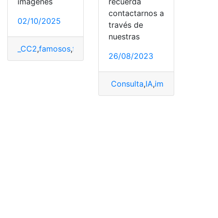
imágenes
recuerda
contactarnos a
02/10/2025
través de
nuestras
_CC2
,
famosos
,
fotos
,
IA
,
Polaroid
,
tipo
26/08/2023
Consulta
,
IA
,
imágenes
,
Mejore