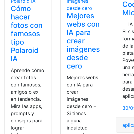
Co
Cómo
Mic
Mejores
hacer
webs con
fotos con
IA 
IA para
El si
famosos
form
crear
tipo
de la
imágenes
Polaroid
plat
desde
IA
Powe
cero
una s
Aprende cómo
herr
crear fotos
Mejores webs
para
con famosos,
con IA para
desar
amigos o ex
crear
apli
en tendencia.
imágenes
Mira las apps,
desde cero –
30/0
prompts y
Si tienes
consejos para
alguna
apli
lograr
inquietud