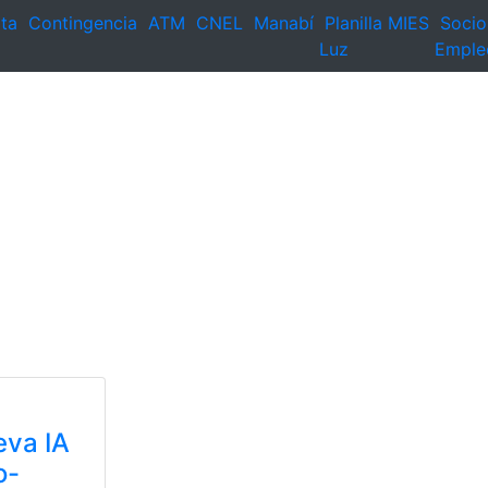
ta
Contingencia
ATM
CNEL
Manabí
Planilla
MIES
Socio
Luz
Emple
va IA
o-