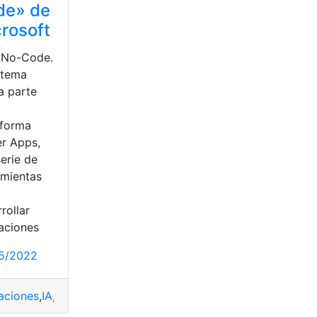
de» de
rosoft
No-Code.
stema
a parte
aforma
r Apps,
erie de
amientas
rollar
caciones
5/2022
caciones
,
IA
,
microsoft
,
programacion
,
tecnologia