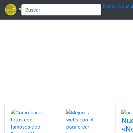
EAES
Consul
ari7
Nue
«N