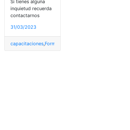
Si tienes alguna
inquietud recuerda
contactarnos
31/03/2023
capacitaciones
,
Formulario
,
Formulario 2117
,
llenar
,
Llena