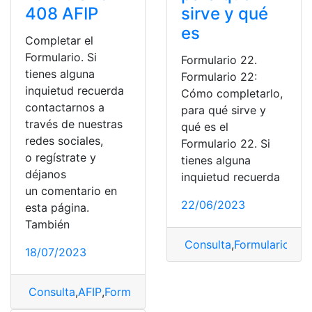
408 AFIP
sirve y qué
es
Completar el
Formulario. Si
Formulario 22.
tienes alguna
Formulario 22:
inquietud recuerda
Cómo completarlo,
contactarnos a
para qué sirve y
través de nuestras
qué es el
redes sociales,
Formulario 22. Si
o regístrate y
tienes alguna
déjanos
inquietud recuerda
un comentario en
22/06/2023
esta página.
También
Consulta
,
Formulario
,
for
18/07/2023
Consulta
,
AFIP
,
Formulario
,
Formulario 408 AFIP
,
llenar
,
L