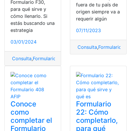
Formulario F30,
fuera de tu país de
para qué sirve y
origen siempre va a
cómo llenarlo. Si
requerir algún
estás buscando una
estrategia
07/11/2023
03/01/2024
Consulta
,
Formulario DS
Consulta
,
Formulario
,
Formulario F30
,
llenar
,
Llenar form
Conoce
Formulario
como
22: Cómo
completar el
completarlo,
Formulario
para qué