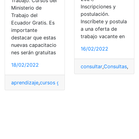
Trabajo. Cursos del
Inscripciones y
Ministerio de
postulación.
Trabajo del
Inscríbete y postula
Ecuador Gratis. Es
a una oferta de
importante
trabajo vacante en
destacar que estas
nuevas capacitacio
16/02/2022
nes serán gratuitas
18/02/2022
consultar
,
Consultas
,
Curr
aprendizaje
,
cursos gratis
,
Ecuador
,
gratis
,
gratuitos
,
Mini