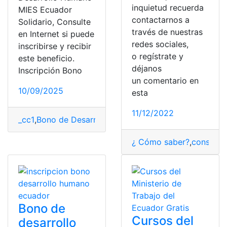
inquietud recuerda
MIES Ecuador
contactarnos a
Solidario, Consulte
través de nuestras
en Internet si puede
redes sociales,
inscribirse y recibir
o regístrate y
este beneficio.
déjanos
Inscripción Bono
un comentario en
10/09/2025
esta
11/12/2022
_cc1
,
Bono de Desarrollo Humano
,
consulta
,
Ecuador
,
He
¿ Cómo saber?
,
consulta
,
Bono de
Cursos del
desarrollo