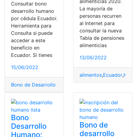
alimenticias 2020.
Consultar bono
La mayoría de
desarrollo humano
personas recurren
por cédula Ecuador.
al Internet para
Herramienta para
consultar la nueva
Consulta si puede
Tabla de pensiones
acceder a este
alimenticias
beneficio en
Ecuador. Si tienes
13/06/2022
15/06/2022
alimentos
,
Ecuador
,
Herra
Bono de Desarrollo Humano
,
Consultas
,
Ecuador
,
Herra
Bono
Bono de
Desarrollo
desarrollo
Humano: