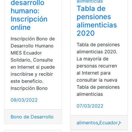
desarrollo
Tabla de
humano:
pensiones
Inscripción
alimenticias
online
2020
Inscripción Bono de
Tabla de pensiones
Desarrollo Humano
alimenticias 2020.
MIES Ecuador
La mayoría de
Solidario, Consulte
personas recurren
en Internet si puede
al Internet para
inscribirse y recibir
consultar la nueva
este beneficio.
Tabla de pensiones
Inscripción Bono
alimenticias
09/03/2022
07/03/2022
Bono de Desarrollo Humano
,
consulta
,
Ecuador
,
Herram
alimentos
,
Ecuador
,
Herra