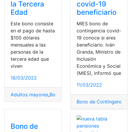
la Tercera
covid-19
Edad
beneficiario
Este bono consiste
MIES bono de
en el pago de hasta
contingencia covid-
$100 dólares
19 conoce si eres
mensuales a las
beneficiario. Iván
personas de la
Granda, Ministro de
tercera edad que
Inclusión
viven
Económica y Social
(MIES), informó que
18/03/2022
11/03/2022
Adultos mayores
,
Bono de Desarrollo Humano
,
Cédula
,
Bono de Contingencia
,
B
Bono de