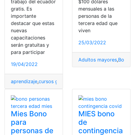
trabajo del ecuador
$100 dólares
gratis. Es
mensuales a las
importante
personas de la
destacar que estas
tercera edad que
nuevas
viven
capacitaciones
25/03/2022
serán gratuitas y
para participar
Adultos mayores
,
Bono d
19/04/2022
aprendizaje
,
cursos gratis
,
Ecuador
,
gratis
,
gratuitos
,
Mini
Mies Bono
MIES bono
para
de
personas de
contingencia